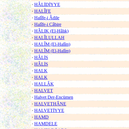
·
HÂLİDİYYE
·
HALÎFE
·
Halîfe-i Âdile
·
Halîfe-i Câbire
·
HÂLIK (El-Hâlık)
·
HALÎLULLAH
·
HALÎM (El-Halîm)
·
HALÎM (El-Halîm)
·
HÂLİS
·
HÂLİS
·
HALK
·
HALK
·
HALLÂK
·
HALVET
·
Halvet Der-Encümen
·
HALVETHÂNE
·
HALVETİYYE
·
HAMD
·
HAMDELE