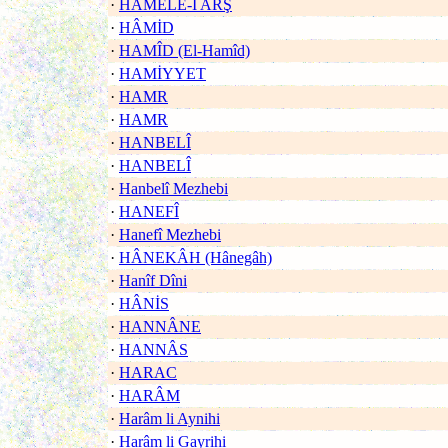
·
HAMELE-İ ARŞ
·
HÂMİD
·
HAMÎD (El-Hamîd)
·
HAMİYYET
·
HAMR
·
HAMR
·
HANBELÎ
·
HANBELÎ
·
Hanbelî Mezhebi
·
HANEFÎ
·
Hanefî Mezhebi
·
HÂNEKÂH (Hânegâh)
·
Hanîf Dîni
·
HÂNİS
·
HANNÂNE
·
HANNÂS
·
HARAC
·
HARÂM
·
Harâm li Aynihi
·
Harâm li Gayrihi