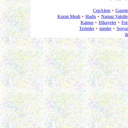
CepAlem
Gazete
Kuran Meali
Hadis
Namaz Vakitle
Kamus
Hikayeler
Fo
Terimler
isimler
Sosya
i