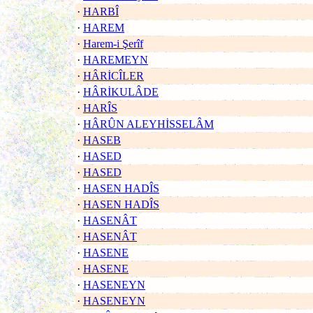
·
HARBÎ
·
HAREM
·
Harem-i Şerîf
·
HAREMEYN
·
HÂRİCÎLER
·
HÂRİKULÂDE
·
HARÎS
·
HÂRÛN ALEYHİSSELÂM
·
HASEB
·
HASED
·
HASED
·
HASEN HADÎS
·
HASEN HADÎS
·
HASENÂT
·
HASENÂT
·
HASENE
·
HASENE
·
HASENEYN
·
HASENEYN