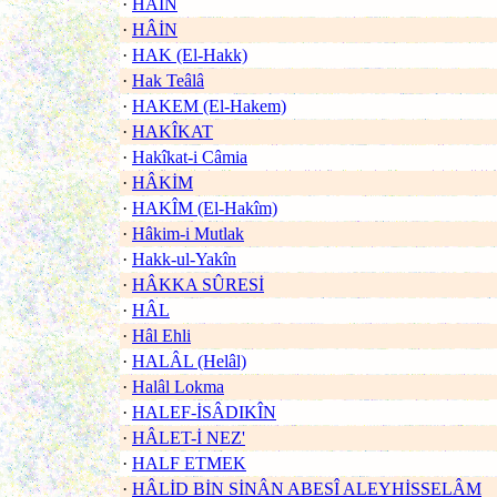
·
HÂİN
·
HÂİN
·
HAK (El-Hakk)
·
Hak Teâlâ
·
HAKEM (El-Hakem)
·
HAKÎKAT
·
Hakîkat-i Câmia
·
HÂKİM
·
HAKÎM (El-Hakîm)
·
Hâkim-i Mutlak
·
Hakk-ul-Yakîn
·
HÂKKA SÛRESİ
·
HÂL
·
Hâl Ehli
·
HALÂL (Helâl)
·
Halâl Lokma
·
HALEF-İSÂDIKÎN
·
HÂLET-İ NEZ'
·
HALF ETMEK
·
HÂLİD BİN SİNÂN ABESÎ ALEYHİSSELÂM