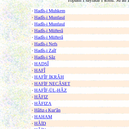
Toplam 1 sayfada 1 konu. Su an 1
·
Hadîs-i Muhkem
·
Hadîs-i Munfasıl
·
Hadîs-i Munfasıl
·
Hadîs-i Müfterâ
·
Hadîs-i Müfterâ
·
Hadîs-i Nefs
·
Hadîs-i Zaîf
·
Hadîs-i Şâz
·
HADSÎ
·
HAFÎ
·
HAFÎF İKRÂH
·
HAFİF NECÂSET
·
HAFÎF-ÜL-HÂZ
·
HÂFIZ
·
HÂFIZA
·
Hâfız-ı Kur'ân
·
HAHAM
·
HÂİD