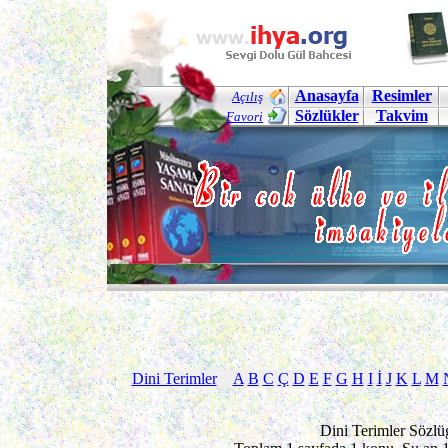
Anasayfa
Resimler
Açılış
Sözlükler
Takvim
Favori
Dini Terimler
A
B
C
Ç
D
E
F
G
H
I
İ
J
K
L
M
Dini Terimler Sözlü