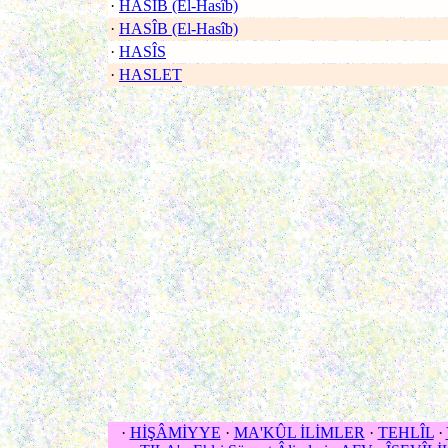
·
HASÎB (El-Hasîb)
·
HASÎB (El-Hasîb)
·
HASÎS
·
HASLET
·
HİŞÂMİYYE
·
MA'KÛL İLİMLER
·
TEHLÎL
·