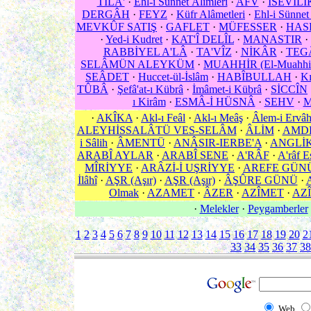
TILA'
·
Ehl-i Sünnet Âlimleri
·
AFV
·
ÎSEVÎLİ
DERGÂH
·
FEYZ
·
Küfr Alâmetleri
·
Ehl-i Sünnet 
MEVKÛF SATIŞ
·
GAFLET
·
MÜFESSER
·
HAS
·
Yed-i Kudret
·
KAT'Î DELÎL
·
MANASTIR
·
RABBİYEL A'LÂ
·
TA'VÎZ
·
NİKÂR
·
TEG
SELÂMÜN ALEYKÜM
·
MUAHHİR (El-Muahhi
SEÂDET
·
Huccet-ül-İslâm
·
HABÎBULLAH
·
Kı
TÛBÂ
·
Şefâ'at-ı Kübrâ
·
İmâmet-i Kübrâ
·
SİCCÎN
ı Kirâm
·
ESMÂ-İ HÜSNÂ
·
SEHV
·
M
·
AKÎKA
·
Akl-ı Feâl
·
Akl-ı Meâş
·
Âlem-i Ervâ
ALEYHİSSALÂTÜ VES-SELÂM
·
ÂLİM
·
AMD
i Sâlih
·
ÂMENTÜ
·
ANÂSIR-IERBE'A
·
ANGLİ
ARABÎ AYLAR
·
ARABÎ SENE
·
A'RÂF
·
A'râf E
MÎRİYYE
·
ARÂZİ-İ UŞRİYYE
·
AREFE GÜN
İlâhî
·
AŞR (Aşır)
·
AŞR (Aşır)
·
ÂŞÛRE GÜNÜ
·
Olmak
·
AZAMET
·
ÂZER
·
AZÎMET
·
AZÎ
·
Melekler
·
Peygamberler
1
2
3
4
5
6
7
8
9
10
11
12
13
14
15
16
17
18
19
20
2
33
34
35
36
37
38
Web