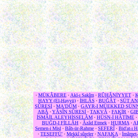
·
MÜKÂBERE
·
Akl-ı Sakîm
·
RÛHÂNİYYET
·
K
HAYY (El-Hayyü)
·
İHLÂS
·
BUĞÂT
·
SÜT A
SÛRESİ
·
MA'DÛM
·
GAYR-I MÜEKKED SÜN
ABÂ
·
YÂSÎN SÛRESİ
·
TAKVÂ
·
FAKİR
·
GI
İSMÂİL ALEYHİSSELÂM
·
HÜSN-İ HÂTİME
BUĞD-I FİLLÂH
·
Âzâd Etmek
·
HURMA
·
A
Semen-i Misl
·
Bâb-ür-Rahme
·
SEFERÎ
·
Bid'at-ı 
·
TEŞEFFÜ'
·
Mekkî sûreler
·
NAFAKA
·
İmâmet-