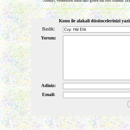
Almayı, vermekten daha tatlı gören hal ehli olamaz. 
Konu ile alakali düsüncelerinizi yazi
Baslik:
Yorum:
Adiniz:
Email: