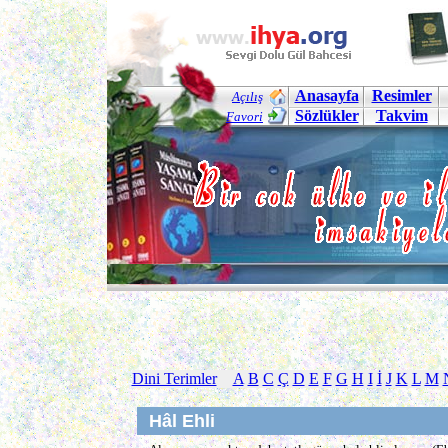
Anasayfa
Resimler
Açılış
Sözlükler
Takvim
Favori
Dini Terimler
A
B
C
Ç
D
E
F
G
H
I
İ
J
K
L
M
Hâl Ehli