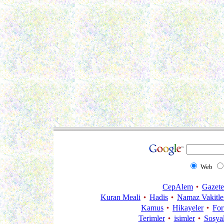
Web
CepAlem
Gazete
Kuran Meali
Hadis
Namaz Vakitle
Kamus
Hikayeler
Fo
Terimler
isimler
Sosya