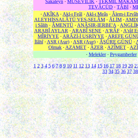
Sakaleyn
·
MÛSEVÎLİK
·
TEKMÎL MAKÂM
TEVÂCÜD
·
TÂBİ
·
M
·
AKÎKA
·
Akl-ı Feâl
·
Akl-ı Meâş
·
Âlem-i Ervâ
ALEYHİSSALÂTÜ VES-SELÂM
·
ÂLİM
·
AMD
i Sâlih
·
ÂMENTÜ
·
ANÂSIR-IERBE'A
·
ANGLİ
ARABÎ AYLAR
·
ARABÎ SENE
·
A'RÂF
·
A'râf E
MÎRİYYE
·
ARÂZİ-İ UŞRİYYE
·
AREFE GÜN
İlâhî
·
AŞR (Aşır)
·
AŞR (Aşır)
·
ÂŞÛRE GÜNÜ
·
Olmak
·
AZAMET
·
ÂZER
·
AZÎMET
·
AZÎ
·
Melekler
·
Peygamberler
1
2
3
4
5
6
7
8
9
10
11
12
13
14
15
16
17
18
19
20
2
33
34
35
36
37
38