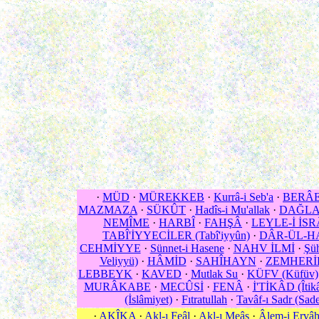
·
MÜD
·
MÜREKKEB
·
Kurrâ-i Seb'a
·
BERÂE
MAZMAZA
·
SÜKÛT
·
Hadîs-i Mu'allak
·
DAĞL
NEMÎME
·
HARBÎ
·
FAHŞÂ
·
LEYLE-İ İSR
TABÎ'İYYECİLER (Tabî'iyyûn)
·
DÂR-ÜL-H
CEHMİYYE
·
Sünnet-i Hasene
·
NAHV İLMİ
·
Şüh
Veliyyü)
·
HÂMİD
·
SAHÎHAYN
·
ZEMHERİ
LEBBEYK
·
KAVED
·
Mutlak Su
·
KÜFV (Küfüv)
MURÂKABE
·
MECÛSİ
·
FENÂ
·
İ'TİKÂD (Îtik
(İslâmiyet)
·
Fıtratullah
·
Tavâf-ı Sadr (Sade
·
AKÎKA
·
Akl-ı Feâl
·
Akl-ı Meâş
·
Âlem-i Ervâ