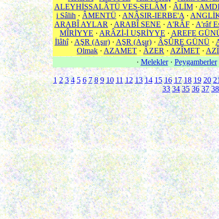
ALEYHİSSALÂTÜ VES-SELÂM
·
ÂLİM
·
AMD
i Sâlih
·
ÂMENTÜ
·
ANÂSIR-IERBE'A
·
ANGLİ
ARABÎ AYLAR
·
ARABÎ SENE
·
A'RÂF
·
A'râf E
MÎRİYYE
·
ARÂZİ-İ UŞRİYYE
·
AREFE GÜN
İlâhî
·
AŞR (Aşır)
·
AŞR (Aşır)
·
ÂŞÛRE GÜNÜ
·
Olmak
·
AZAMET
·
ÂZER
·
AZÎMET
·
AZÎ
·
Melekler
·
Peygamberler
1
2
3
4
5
6
7
8
9
10
11
12
13
14
15
16
17
18
19
20
2
33
34
35
36
37
38