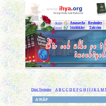
Anasayfa
Resimler
Açılış
Sözlükler
Takvim
Favori
Dini Terimler
A
B
C
Ç
D
E
F
G
H
I
İ
J
K
L
M
A'RÂF