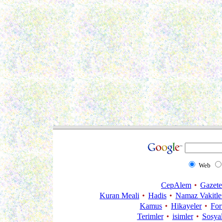
Web
CepAlem
Gazete
Kuran Meali
Hadis
Namaz Vakitle
Kamus
Hikayeler
Fo
Terimler
isimler
Sosya