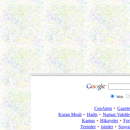
Web
CepAlem
Gazete
Kuran Meali
Hadis
Namaz Vakitle
Kamus
Hikayeler
Fo
Terimler
isimler
Sosya