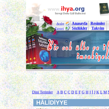
Anasayfa
Resimler
Açılış
Sözlükler
Takvim
Favori
Dini Terimler
A
B
C
Ç
D
E
F
G
H
I
İ
J
K
L
M
HÂLİDİYYE