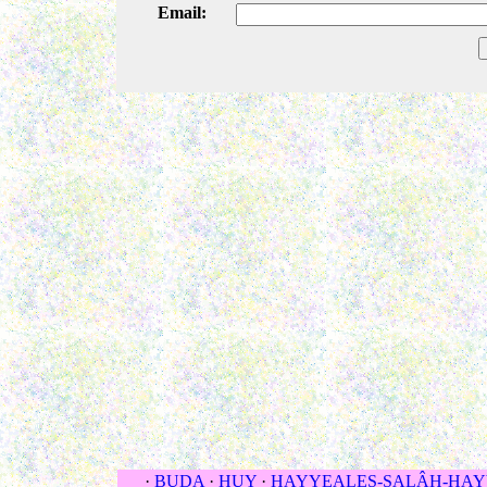
Email:
·
BUDA
·
HUY
·
HAYYEALES-SALÂH-HAY