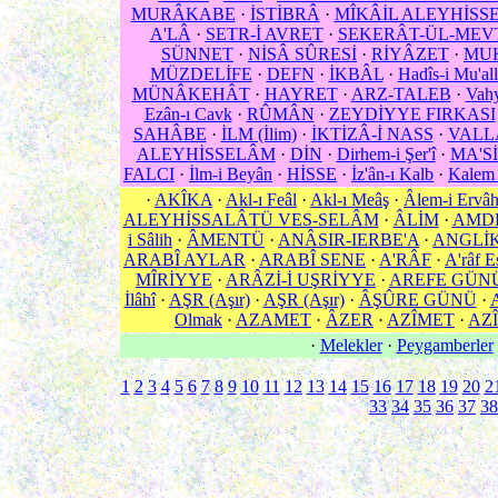
MURÂKABE
·
İSTİBRÂ
·
MÎKÂİL ALEYHİSS
A'LÂ
·
SETR-İ AVRET
·
SEKERÂT-ÜL-MEV
SÜNNET
·
NİSÂ SÛRESİ
·
RİYÂZET
·
MU
MÜZDELİFE
·
DEFN
·
İKBÂL
·
Hadîs-i Mu'al
MÜNÂKEHÂT
·
HAYRET
·
ARZ-TALEB
·
Vahy
Ezân-ı Cavk
·
RÛMÂN
·
ZEYDİYYE FIRKASI
SAHÂBE
·
İLM (İlim)
·
İKTİZÂ-İ NASS
·
VALL
ALEYHİSSELÂM
·
DİN
·
Dirhem-i Şer'î
·
MA'Sİ
FALCI
·
İlm-i Beyân
·
HİSSE
·
İz'ân-ı Kalb
·
Kalem 
·
AKÎKA
·
Akl-ı Feâl
·
Akl-ı Meâş
·
Âlem-i Ervâ
ALEYHİSSALÂTÜ VES-SELÂM
·
ÂLİM
·
AMD
i Sâlih
·
ÂMENTÜ
·
ANÂSIR-IERBE'A
·
ANGLİ
ARABÎ AYLAR
·
ARABÎ SENE
·
A'RÂF
·
A'râf E
MÎRİYYE
·
ARÂZİ-İ UŞRİYYE
·
AREFE GÜN
İlâhî
·
AŞR (Aşır)
·
AŞR (Aşır)
·
ÂŞÛRE GÜNÜ
·
Olmak
·
AZAMET
·
ÂZER
·
AZÎMET
·
AZÎ
·
Melekler
·
Peygamberler
1
2
3
4
5
6
7
8
9
10
11
12
13
14
15
16
17
18
19
20
2
33
34
35
36
37
38