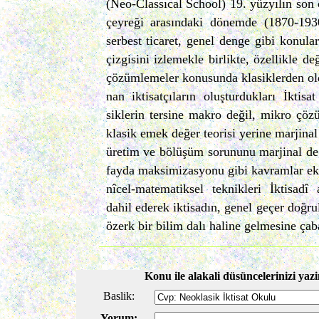
(Neo-Classıcal School) 19. yüzyılın son ç
çeyreği arasındaki dö­nemde (1870-1930
serbest ticaret, ge­nel denge gibi konula
çizgisini izle­mekle birlikte, özellikle 
çözüm­lemeler konusunda klasiklerden old
nan iktisatçıların oluşturdukları İktisa
siklerin tersine makro değil, mikro çözü
klasik emek değer teorisi yerine marjinal d
üretim ve bölüşüm sorununu marjinal değ
fayda maksimizasyonu gibi kavramlar ek
nîcel-matematiksel teknikleri İktisadî
dahil ederek iktisadın, genel geçer doğru
özerk bir bilim dalı haline gelmesine çab
Konu ile alakali düsüncelerinizi yazi
Baslik:
Yorum: