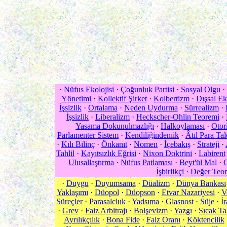
·
Nüfus Ekolojisi
·
Çoğunluk Partisi
·
Sosyal Olgu
·
Yönetimi
·
Kollektif Şirket
·
Kolbertizm
·
Dışsal E
İşsizlik
·
Ortalama
·
Neden Uydurma
·
Sürrealizm
·
İşsizlik
·
Liberalizm
·
Heckscher-Ohlin Teoremi
·
Yasama Dokunulmazlığı
·
Halkoylaması
·
Otori
Parlamenter Sistem
·
Kendiliğindenıik
·
Âtıl Para Tal
·
Kılı Bilinç
·
Önkanıt
·
Nomen
·
İçebakış
·
Strateji
·
Tahlil
·
Kayıtsızlık Eğrisi
·
Nixon Doktrini
·
Labirent
Ulusallaştırma
·
Nüfus Patlaması
·
Beyt'ül Mal
·
C
İşbirlikçi
·
Değer Teori
·
Duygu
·
Duyumsama
·
Düalizm
·
Dünya Bankası
Yaklaşımı
·
Düopol
·
Düopson
·
Etvar Nazariyesi
·
V
Süreçler
·
Parasalcluk
·
Yadsıma
·
Glasnost
·
Süje
·
İ
·
Grev
·
Faiz Arbitrajı
·
Bolşevizm
·
Yazgı
·
Sıcak Ta
Ayrılıkçılık
·
Bona Fide
·
Faiz Oranı
·
Köktencilik