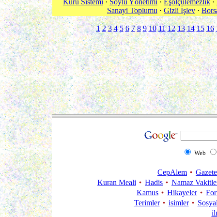
Kuru Sistemi
·
Soylu Yönetimi
·
Eşölçülemezlik
·
Sanayi Toplumu
·
Gizli İşlev
·
Bors
1
2
3
4
5
6
7
8
9
10
11
12
13
14
15
16
Web
CepAlem
Gazete
Kuran Meali
Hadis
Namaz Vakitle
Kamus
Hikayeler
Fo
Terimler
isimler
Sosya
i