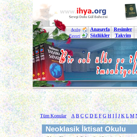
Anasayfa
Resimler
Açılış
Sözlükler
Takvim
Favori
Tüm Konular
A
B
C
Ç
D
E
F
G
H
I
İ
J
K
L
M
Neoklasik İktisat Okulu