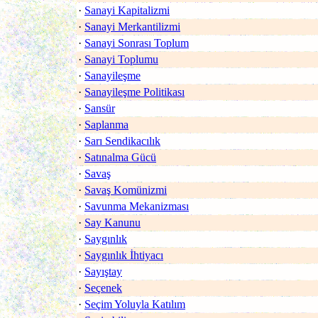
·
Sanayi Kapitalizmi
·
Sanayi Merkantilizmi
·
Sanayi Sonrası Toplum
·
Sanayi Toplumu
·
Sanayileşme
·
Sanayileşme Politikası
·
Sansür
·
Saplanma
·
Sarı Sendikacılık
·
Satınalma Gücü
·
Savaş
·
Savaş Komünizmi
·
Savunma Mekanizması
·
Say Kanunu
·
Saygınlık
·
Saygınlık İhtiyacı
·
Sayıştay
·
Seçenek
·
Seçim Yoluyla Katılım