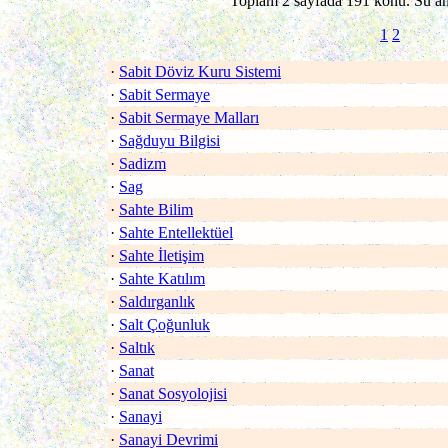
Toplam 2 sayfada 191 konu. Su an 
1
2
·
Sabit Döviz Kuru Sistemi
·
Sabit Sermaye
·
Sabit Sermaye Malları
·
Sağduyu Bilgisi
·
Sadizm
·
Sag
·
Sahte Bilim
·
Sahte Entellektüel
·
Sahte İletişim
·
Sahte Katılım
·
Saldırganlık
·
Salt Çoğunluk
·
Saltık
·
Sanat
·
Sanat Sosyolojisi
·
Sanayi
·
Sanayi Devrimi