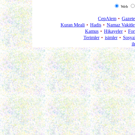
Web
CepAlem
Gazete
Kuran Meali
Hadis
Namaz Vakitle
Kamus
Hikayeler
Fo
Terimler
isimler
Sosya
i