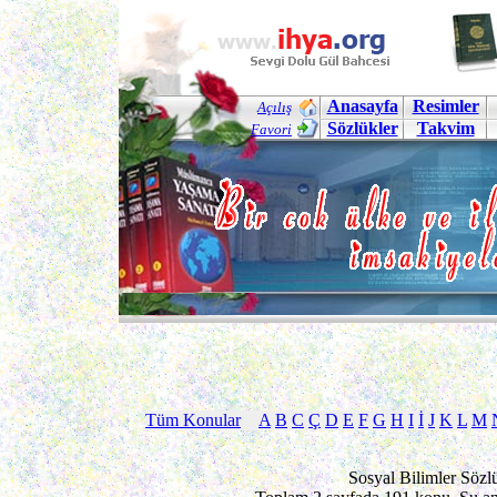
Anasayfa
Resimler
Açılış
Sözlükler
Takvim
Favori
Tüm Konular
A
B
C
Ç
D
E
F
G
H
I
İ
J
K
L
M
Sosyal Bilimler Sözl