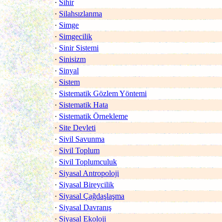
·
Sihir
·
Silahsızlanma
·
Simge
·
Simgecilik
·
Sinir Sistemi
·
Sinisizm
·
Sinyal
·
Sistem
·
Sistematik Gözlem Yöntemi
·
Sistematik Hata
·
Sistematik Örnekleme
·
Site Devleti
·
Sivil Savunma
·
Sivil Toplum
·
Sivil Toplumculuk
·
Siyasal Antropoloji
·
Siyasal Bireycilik
·
Siyasal Çağdaşlaşma
·
Siyasal Davranış
·
Siyasal Ekoloji