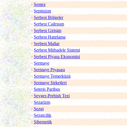
·
Sentez
·
Septisizm
·
Serbest Bölgeler
·
Serbest Çağrışım
·
Serbest Girişim
·
Serbest Hatırlama
·
Serbest Mallar
·
Serbest Mübadele Sistemi
·
Serbest Piyasa Ekonomisi
·
Sermaye
·
Sermaye Piyasası
·
Sermaye Temerküzü
·
Sermaye Şirketleri
·
Seteris Paribus
·
Sevger-Prebish Tezi
·
Sezarizm
·
Sezgi
·
Sezgicilik
·
Sibernetik