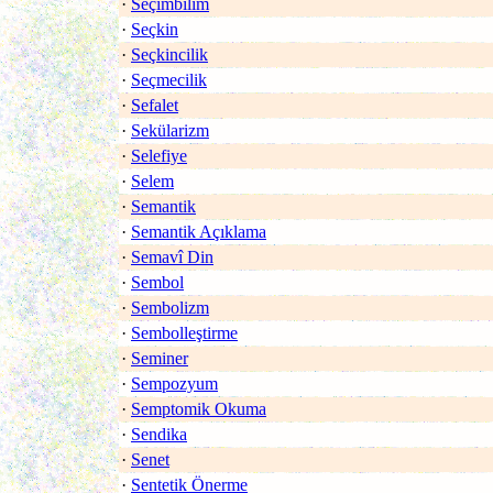
·
Seçimbilim
·
Seçkin
·
Seçkincilik
·
Seçmecilik
·
Sefalet
·
Sekülarizm
·
Selefiye
·
Selem
·
Semantik
·
Semantik Açıklama
·
Semavî Din
·
Sembol
·
Sembolizm
·
Sembolleştirme
·
Seminer
·
Sempozyum
·
Semptomik Okuma
·
Sendika
·
Senet
·
Sentetik Önerme