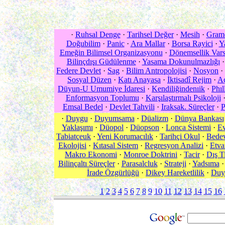
·
Ruhsal Denge
·
Tarihsel Değer
·
Mesih
·
Grame
Doğubilim
·
Panic
·
Ara Mallar
·
Borsa Rayici
·
Y
Emeğin Bilimsel Organizasyonu
·
Dönemsellik Var
Bilinçdışı Güdülenme
·
Yasama Dokunulmazlığı
Federe Devlet
·
Sag
·
Bilim Antropolojisi
·
Nosyon
·
Sosyal Düzen
·
Katı Anayasa
·
İktisadî Rejim
·
A
Düyun-U Umumiye İdaresi
·
Kendiliğindenıik
·
Phıl
Enformasyon Toplumu
·
Karşılaştırmalı Psikoloji
Emsal Bedel
·
Devlet Tahvili
·
Iraksak. Süreçler
·
P
·
Duygu
·
Duyumsama
·
Düalizm
·
Dünya Bankası
Yaklaşımı
·
Düopol
·
Düopson
·
Lonca Sistemi
·
Ev
Tabiatçeuk
·
Yeni Korumacılık
·
Tarihçi Okul
·
Bedev
Ekolojisi
·
Kıtasal Sistem
·
Regresyon Analizi
·
Etva
Makro Ekonomi
·
Monroe Doktrini
·
Tacir
·
Dış T
Bilinçaltı Süreçler
·
Parasalcluk
·
Strateji
·
Yadsıma
İrade Özgürlüğü
·
Dikey Hareketlilik
·
Duya
1
2
3
4
5
6
7
8
9
10
11
12
13
14
15
16