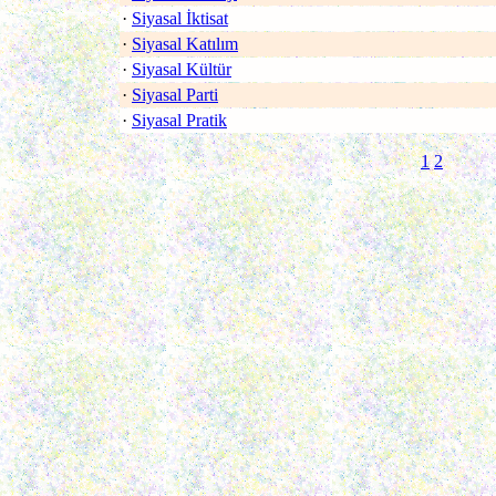
·
Siyasal İktisat
·
Siyasal Katılım
·
Siyasal Kültür
·
Siyasal Parti
·
Siyasal Pratik
1
2