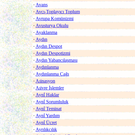
·
Avans
·
Avcı-Toplayıcı Toplum
·
Avrupa Komünizmi
·
Avusturya Okulu
·
Ayaklanma
·
Aydın
·
Aydın Despot
·
Aydın Despotizmi
·
Aydın Yabancılaşması
·
Aydınlanma
·
Aydınlanma Çağı
·
Aıinasyon
·
Aıivre İşlemler
·
Aynî Haklar
·
Aynî Sorumluluk
·
Aynî Teminat
·
Aynî Yardım
·
Aynî Ücret
·
Ayrılıkçılık