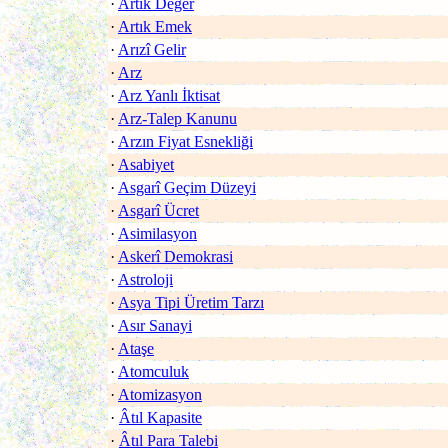
·
Artık Değer
·
Artık Emek
·
Arızî Gelir
·
Arz
·
Arz Yanlı İktisat
·
Arz-Talep Kanunu
·
Arzın Fiyat Esnekliği
·
Asabiyet
·
Asgarî Geçim Düzeyi
·
Asgarî Ücret
·
Asimilasyon
·
Askerî Demokrasi
·
Astroloji
·
Asya Tipi Üretim Tarzı
·
Asır Sanayi
·
Ataşe
·
Atomculuk
·
Atomizasyon
·
Âtıl Kapasite
·
Âtıl Para Talebi