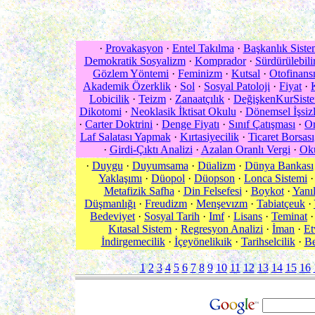
·
Provakasyon
·
Entel Takılma
·
Başkanlık Siste
Demokratik Sosyalizm
·
Komprador
·
Sürdürülebil
Gözlem Yöntemi
·
Feminizm
·
Kutsal
·
Otofinan
Akademik Özerklik
·
Sol
·
Sosyal Patoloji
·
Fiyat
·
Lobicilik
·
Teizm
·
Zanaatçılık
·
DeğişkenKurSist
Dikotomi
·
Neoklasik İktisat Okulu
·
Dönemsel İşsizl
·
Carter Doktrini
·
Denge Fiyatı
·
Sınıf Çatışması
·
Or
Laf Salatası Yapmak
·
Kırtasiyecilik
·
Ticaret Borsası
·
Girdi-Çıktı Analizi
·
Azalan Oranlı Vergi
·
Ok
·
Duygu
·
Duyumsama
·
Düalizm
·
Dünya Bankası
Yaklaşımı
·
Düopol
·
Düopson
·
Lonca Sistemi
Metafizik Safha
·
Din Felsefesi
·
Boykot
·
Yanıl
Düşmanlığı
·
Freudizm
·
Menşevızm
·
Tabiatçeuk
·
Bedeviyet
·
Sosyal Tarih
·
Imf
·
Lisans
·
Teminat
Kıtasal Sistem
·
Regresyon Analizi
·
İman
·
Et
İndirgemecilik
·
İçeyönelikıik
·
Tarihselcilik
·
Be
1
2
3
4
5
6
7
8
9
10
11
12
13
14
15
16