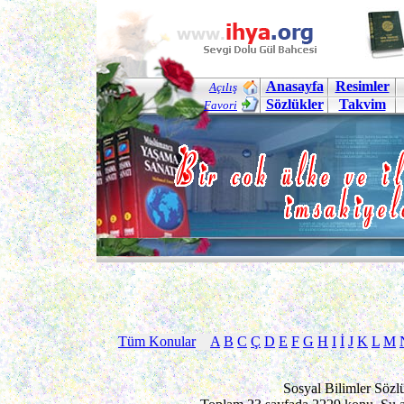
Anasayfa
Resimler
Açılış
Sözlükler
Takvim
Favori
Tüm Konular
A
B
C
Ç
D
E
F
G
H
I
İ
J
K
L
M
Sosyal Bilimler Sözl