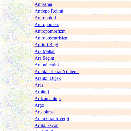
·
Antlaşma
·
Antrepo Rejimi
·
Antropoloji
·
Antropometri
·
Antropomorfizm
·
Antroposentrisizm
·
Apriori Bilgi
·
Ara Mallar
·
Ara Seçim
·
Arabuluculuk
·
Aralıklı Tekrar Yöntemi
·
Aralıklı Ölçek
·
Araz
·
Arbitraj
·
Ardzamanlujk
·
Argo
·
Aristokrasi
·
Artan Oranlı Vergi
·
Artikülasyon