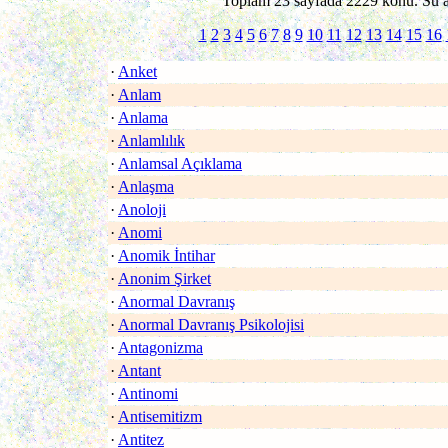
Toplam 23 sayfada 2229 konu. Su an
1
2
3
4
5
6
7
8
9
10
11
12
13
14
15
16
·
Anket
·
Anlam
·
Anlama
·
Anlamlılık
·
Anlamsal Açıklama
·
Anlaşma
·
Anoloji
·
Anomi
·
Anomik İntihar
·
Anonim Şirket
·
Anormal Davranış
·
Anormal Davranış Psikolojisi
·
Antagonizma
·
Antant
·
Antinomi
·
Antisemitizm
·
Antitez