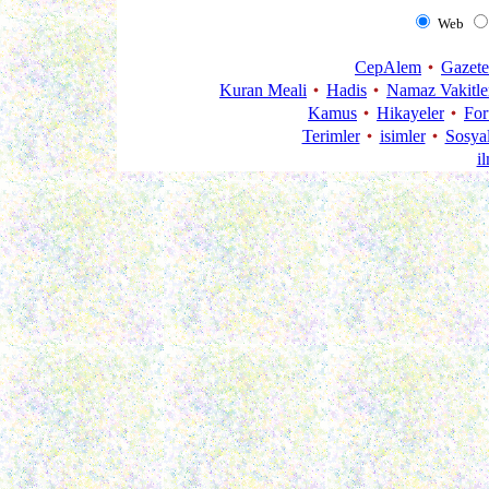
Web
CepAlem
Gazete
Kuran Meali
Hadis
Namaz Vakitle
Kamus
Hikayeler
Fo
Terimler
isimler
Sosya
i