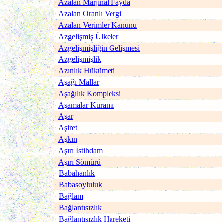
·
Azalan Marjinal Fayda
·
Azalan Oranlı Vergi
·
Azalan Verimler Kanunu
·
Azgelişmiş Ülkeler
·
Azgelişmişliğin Gelişmesi
·
Azgelişmişlik
·
Azınlık Hükümeti
·
Aşağı Mallar
·
Aşağılık Kompleksi
·
Aşamalar Kuramı
·
Aşar
·
Aşiret
·
Aşkın
·
Aşırı İstihdam
·
Aşırı Sömürü
·
Babahanlık
·
Babasoyluluk
·
Bağlam
·
Bağlantısızlık
·
Bağlantısızlık Hareketi