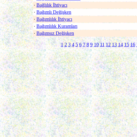
·
Bağlılık İhtiyacı
·
Bağımlı Değişken
·
Bağımlılık İhtiyacı
·
Bağımlılık Kuramları
·
Bağımsız Değişken
1
2
3
4
5
6
7
8
9
10
11
12
13
14
15
16