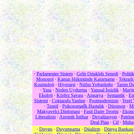
·
Parlamenter Sistem
·
Gelir Ortaklığı Senedi
·
Politik
Monopol
·
Kanun Hükmünde Kararname
·
Tekrarlı
Kozmoloji
·
Hiyerarşi
·
Nüfus Yoğunluğu
·
Tarım De
·
Yasa
·
Neden Uydurma
·
Yapısal İşsizlik
·
Marji
Ekoloji
·
Körfez Savaşı
·
Angarya
·
Semantik
·
Em
Sistemi
·
Çoktarafıı Yardım
·
Postmodernizm
·
Yerel
·
Tasnif
·
Psikosomatîk Hastalık
·
Düopson
·
Mi
Makyavelci Diplomasi
·
Fasit Daire Teorisi
·
Ekono
Liberalizm
·
Anomik İntihar
·
Devalüasyon
·
Patrim
Deal Plan
·
Cif
·
Muhay
·
Duygu
·
Duyumsama
·
Düalizm
·
Dünya Bankası