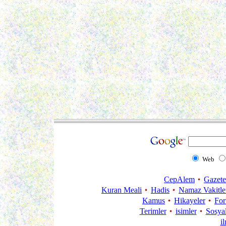
Web
CepAlem
Gazete
Kuran Meali
Hadis
Namaz Vakitle
Kamus
Hikayeler
Fo
Terimler
isimler
Sosya
i