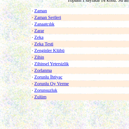
Toplam 1 sayfada 14 konu. Su an 
·
Zaman
·
Zaman Serileri
·
Zanaatçılık
·
Zarar
·
Zeka
·
Zeka Testi
·
Zenginler Klübü
·
Zihin
·
Zihinsel Yetersizlik
·
Zorlanma
·
Zorunlu İhtiyaç
·
Zorunlu Oy Verme
·
Zorunsuzluk
·
Zulüm