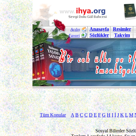
Anasayfa
Resimler
Açılış
Sözlükler
Takvim
Favori
Tüm Konular
A
B
C
Ç
D
E
F
G
H
I
İ
J
K
L
M
Sosyal Bilimler Sözl