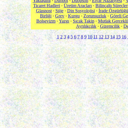
Yaklaşımı
·
Düopol
·
Düopson
·
Etvar Nazariyesi
·
V
Ticaret Hadleri
·
Üretim Araçları
·
Bilinçaltı Süreçler
Glasnost
·
Süje
·
Din Sosyolojisi
·
İrade Özgürlüğ
Birliği
·
Grev
·
Kurgu
·
Zorunsuzluk
·
Göreli Ge
Bolşevizm
·
Yazgı
·
Sıcak Takip
·
Mutlak Gerçekli
Ayrılıkçılık
·
Gizemcilik
·
De
1
2
3
4
5
6
7
8
9
10
11
12
13
14
15
16