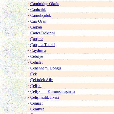
·
Cambridge Okulu
·
Canlıcılık
·
Canruhçuluk
·
Cari Oran
·
Çarpan
·
Carter Doktrini
·
Çatışma
·
Çatışma Teorisi
·
Caydırma
·
Cebriye
·
Cehalet
·
Cehennemi Döngü
·
Çek
·
Çekirdek Aile
·
Çelişki
·
Çelişkinin Kurumsallaşması
·
Çelişmezlik İlkesi
·
Cemaat
·
Cemiyet