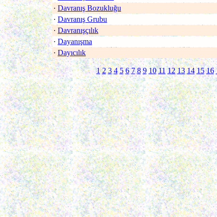
·
Davranış Bozukluğu
·
Davranış Grubu
·
Davranışçılık
·
Dayanışma
·
Dayıcılık
1
2
3
4
5
6
7
8
9
10
11
12
13
14
15
16