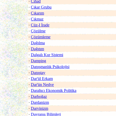
·
Cıhad
·
Çıkar Grubu
·
Çıkarım
·
Çıkmaz
·
Cüz-I İrade
·
Çözülme
·
Çözümleme
·
Dağılma
·
Dağıtım
·
Dalgalı Kur Sistemi
·
Damping
·
Danışmanlık Psikolojisi
·
Danıştay
·
Dar'ül Erkam
·
Dar'ün Nedve
·
Daraltıcı Ekonomik Politika
·
Darboğaz
·
Dardanizm
·
Darvinizm
·
Davranış Bilimleri