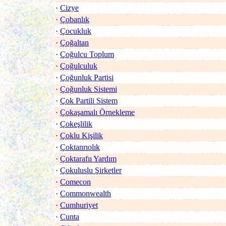
·
Cizye
·
Çobanlık
·
Çocukluk
·
Çoğaltan
·
Çoğulcu Toplum
·
Çoğulculuk
·
Çoğunluk Partisi
·
Çoğunluk Sistemi
·
Çok Partili Sistem
·
Çokaşamalı Örnekleme
·
Çokeşlilik
·
Çoklu Kişilik
·
Çoktanrıolık
·
Çoktarafıı Yardım
·
Çokuluslu Şirketler
·
Comecon
·
Commonwealth
·
Cumhuriyet
·
Cunta