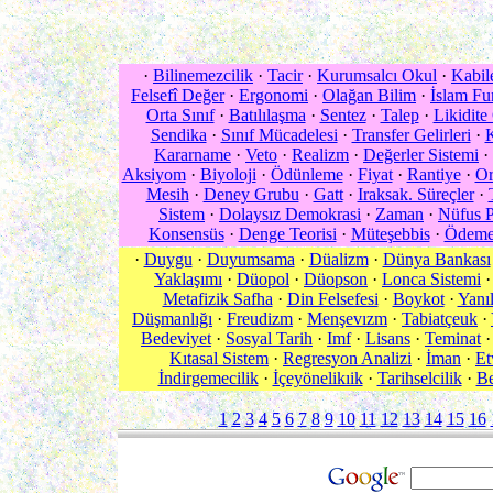
·
Bilinemezcilik
·
Tacir
·
Kurumsalcı Okul
·
Kabil
Felsefî Değer
·
Ergonomi
·
Olağan Bilim
·
İslam Fu
Orta Sınıf
·
Batılılaşma
·
Sentez
·
Talep
·
Likidite
Sendika
·
Sınıf Mücadelesi
·
Transfer Gelirleri
·
K
Kararname
·
Veto
·
Realizm
·
Değerler Sistemi
·
Aksiyom
·
Biyoloji
·
Ödünleme
·
Fiyat
·
Rantiye
·
Or
Mesih
·
Deney Grubu
·
Gatt
·
Iraksak. Süreçler
·
Sistem
·
Dolaysız Demokrasi
·
Zaman
·
Nüfus P
Konsensüs
·
Denge Teorisi
·
Müteşebbis
·
Ödemel
·
Duygu
·
Duyumsama
·
Düalizm
·
Dünya Bankası
Yaklaşımı
·
Düopol
·
Düopson
·
Lonca Sistemi
Metafizik Safha
·
Din Felsefesi
·
Boykot
·
Yanıl
Düşmanlığı
·
Freudizm
·
Menşevızm
·
Tabiatçeuk
·
Bedeviyet
·
Sosyal Tarih
·
Imf
·
Lisans
·
Teminat
Kıtasal Sistem
·
Regresyon Analizi
·
İman
·
Et
İndirgemecilik
·
İçeyönelikıik
·
Tarihselcilik
·
Be
1
2
3
4
5
6
7
8
9
10
11
12
13
14
15
16