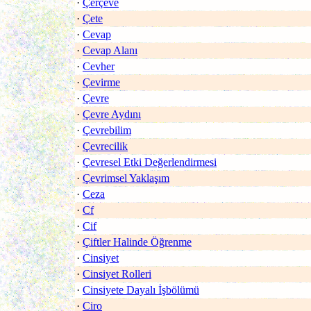
·
Çerçeve
·
Çete
·
Cevap
·
Cevap Alanı
·
Cevher
·
Çevirme
·
Çevre
·
Çevre Aydını
·
Çevrebilim
·
Çevrecilik
·
Çevresel Etki Değerlendirmesi
·
Çevrimsel Yaklaşım
·
Ceza
·
Cf
·
Cif
·
Çiftler Halinde Öğrenme
·
Cinsiyet
·
Cinsiyet Rolleri
·
Cinsiyete Dayalı İşbölümü
·
Ciro