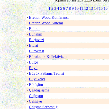
Toplam 23 sayfada 2229 konu. Su an
1
2
3
4
5
6
7
8
9
10
11
12
13
14
15
16
·
Bretton Wood Konferansı
·
Bretton Wood Sistemi
·
Buhran
·
Bunalım
·
Burjuvazi
·
Bıd'at
·
Bürokrasi
·
Bürokratik Kollektivizm
·
Bütçe
·
Büyü
·
Büyük Patlama Teorisi
·
Büyükelçi
·
Bölüşüm
·
Çağdaşlaşma
·
Çağrışım
·
Cahiıiye
·
Çalışma Serbestliği