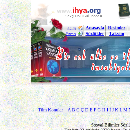
Anasayfa
Resimler
Açılış
Sözlükler
Takvim
Favori
Tüm Konular
A
B
C
Ç
D
E
F
G
H
I
İ
J
K
L
M
Sosyal Bilimler Sözl