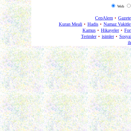
Web
CepAlem
Gazete
Kuran Meali
Hadis
Namaz Vakitle
Kamus
Hikayeler
Fo
Terimler
isimler
Sosya
i