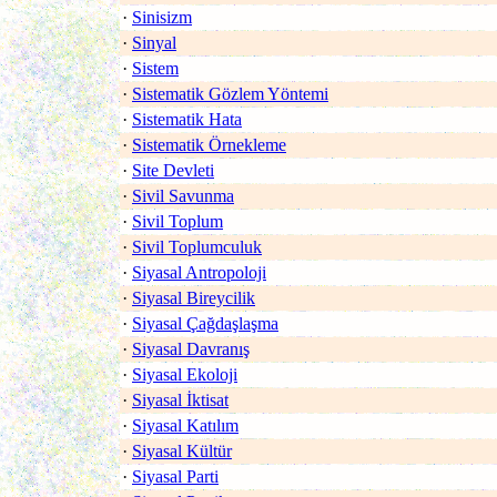
·
Sinisizm
·
Sinyal
·
Sistem
·
Sistematik Gözlem Yöntemi
·
Sistematik Hata
·
Sistematik Örnekleme
·
Site Devleti
·
Sivil Savunma
·
Sivil Toplum
·
Sivil Toplumculuk
·
Siyasal Antropoloji
·
Siyasal Bireycilik
·
Siyasal Çağdaşlaşma
·
Siyasal Davranış
·
Siyasal Ekoloji
·
Siyasal İktisat
·
Siyasal Katılım
·
Siyasal Kültür
·
Siyasal Parti