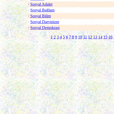
·
Sosyal Adalet
·
Sosyal Bağlam
·
Sosyal Bilim
·
Sosyal Darvinizm
·
Sosyal Demokrasi
1
2
3
4
5
6
7
8
9
10
11
12
13
14
15
16