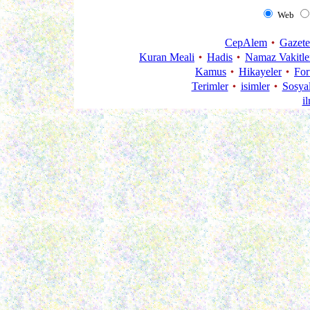
Web
CepAlem
Gazete
Kuran Meali
Hadis
Namaz Vakitle
Kamus
Hikayeler
Fo
Terimler
isimler
Sosya
i