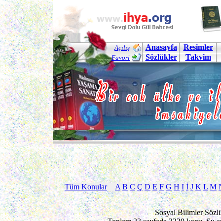
Anasayfa
Resimler
Açılış
Sözlükler
Takvim
Favori
Tüm Konular
A
B
C
Ç
D
E
F
G
H
I
İ
J
K
L
M
Sosyal Bilimler Sözl