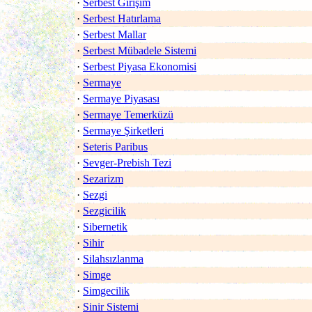
·
Serbest Girişim
·
Serbest Hatırlama
·
Serbest Mallar
·
Serbest Mübadele Sistemi
·
Serbest Piyasa Ekonomisi
·
Sermaye
·
Sermaye Piyasası
·
Sermaye Temerküzü
·
Sermaye Şirketleri
·
Seteris Paribus
·
Sevger-Prebish Tezi
·
Sezarizm
·
Sezgi
·
Sezgicilik
·
Sibernetik
·
Sihir
·
Silahsızlanma
·
Simge
·
Simgecilik
·
Sinir Sistemi