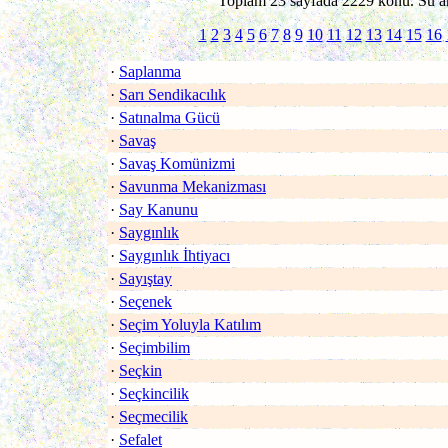
Toplam 23 sayfada 2229 konu. Su an
1
2
3
4
5
6
7
8
9
10
11
12
13
14
15
16
·
Saplanma
·
Sarı Sendikacılık
·
Satınalma Gücü
·
Savaş
·
Savaş Komünizmi
·
Savunma Mekanizması
·
Say Kanunu
·
Saygınlık
·
Saygınlık İhtiyacı
·
Sayıştay
·
Seçenek
·
Seçim Yoluyla Katılım
·
Seçimbilim
·
Seçkin
·
Seçkincilik
·
Seçmecilik
·
Sefalet