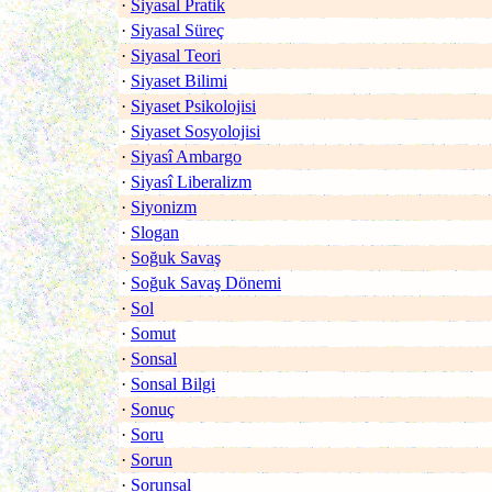
·
Siyasal Pratik
·
Siyasal Süreç
·
Siyasal Teori
·
Siyaset Bilimi
·
Siyaset Psikolojisi
·
Siyaset Sosyolojisi
·
Siyasî Ambargo
·
Siyasî Liberalizm
·
Siyonizm
·
Slogan
·
Soğuk Savaş
·
Soğuk Savaş Dönemi
·
Sol
·
Somut
·
Sonsal
·
Sonsal Bilgi
·
Sonuç
·
Soru
·
Sorun
·
Sorunsal