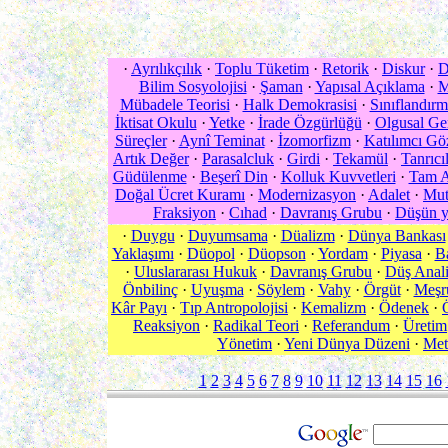
·
Ayrılıkçılık
·
Toplu Tüketim
·
Retorik
·
Diskur
·
D
Bilim Sosyolojisi
·
Şaman
·
Yapısal Açıklama
·
M
Mübadele Teorisi
·
Halk Demokrasisi
·
Sınıflandırm
İktisat Okulu
·
Yetke
·
İrade Özgürlüğü
·
Olgusal Ge
Süreçler
·
Aynî Teminat
·
İzomorfizm
·
Katılımcı Gö
Artık Değer
·
Parasalcluk
·
Girdi
·
Tekamül
·
Tanrıcı
Güdülenme
·
Beşerî Din
·
Kolluk Kuvvetleri
·
Tam A
Doğal Ücret Kuramı
·
Modernizasyon
·
Adalet
·
Mut
Fraksiyon
·
Cıhad
·
Davranış Grubu
·
Düşün y
·
Duygu
·
Duyumsama
·
Düalizm
·
Dünya Bankası
Yaklaşımı
·
Düopol
·
Düopson
·
Yordam
·
Piyasa
·
Ba
·
Uluslararası Hukuk
·
Davranış Grubu
·
Düş Anali
Önbilinç
·
Uyuşma
·
Söylem
·
Vahy
·
Örgüt
·
Meşru
Kâr Payı
·
Tıp Antropolojisi
·
Kemalizm
·
Ödenek
·
Reaksiyon
·
Radikal Teori
·
Referandum
·
Üretim
Yönetim
·
Yeni Dünya Düzeni
·
Met
1
2
3
4
5
6
7
8
9
10
11
12
13
14
15
16