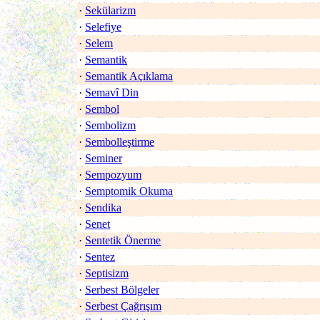
·
Sekülarizm
·
Selefiye
·
Selem
·
Semantik
·
Semantik Açıklama
·
Semavî Din
·
Sembol
·
Sembolizm
·
Sembolleştirme
·
Seminer
·
Sempozyum
·
Semptomik Okuma
·
Sendika
·
Senet
·
Sentetik Önerme
·
Sentez
·
Septisizm
·
Serbest Bölgeler
·
Serbest Çağrışım