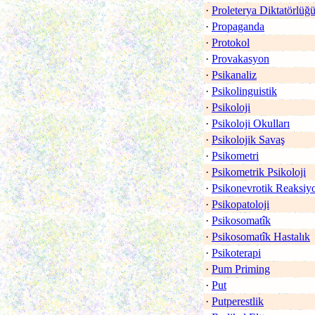
·
Proleterya Diktatörlüğ
·
Propaganda
·
Protokol
·
Provakasyon
·
Psikanaliz
·
Psikolinguistik
·
Psikoloji
·
Psikoloji Okulları
·
Psikolojik Savaş
·
Psikometri
·
Psikometrik Psikoloji
·
Psikonevrotik Reaksiy
·
Psikopatoloji
·
Psikosomatîk
·
Psikosomatîk Hastalık
·
Psikoterapi
·
Pum Priming
·
Put
·
Putperestlik