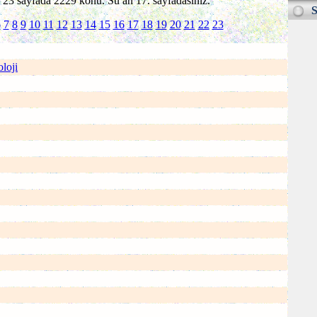
23 sayfada 2229 konu. Su an 17. sayfadasiniz.
S
6
7
8
9
10
11
12
13
14
15
16
17
18
19
20
21
22
23
loji