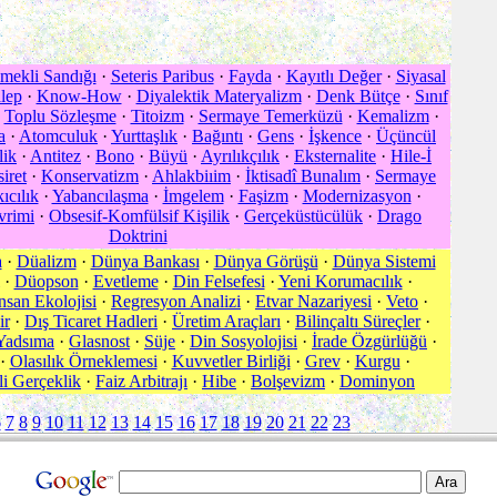
mekli Sandığı
·
Seteris Paribus
·
Fayda
·
Kayıtlı Değer
·
Siyasal
lep
·
Know-How
·
Diyalektik Materyalizm
·
Denk Bütçe
·
Sınıf
·
Toplu Sözleşme
·
Titoizm
·
Sermaye Temerküzü
·
Kemalizm
·
a
·
Atomculuk
·
Yurttaşlık
·
Bağıntı
·
Gens
·
İşkence
·
Üçüncül
lik
·
Antitez
·
Bono
·
Büyü
·
Ayrılıkçılık
·
Eksternalite
·
Hile-İ
iret
·
Konservatizm
·
Ahlakbiıim
·
İktisadî Bunalım
·
Sermaye
ıcılık
·
Yabancılaşma
·
İmgelem
·
Faşizm
·
Modernizasyon
·
vrimi
·
Obsesif-Komfülsif Kişilik
·
Gerçeküstücülük
·
Drago
Doktrini
a
·
Düalizm
·
Dünya Bankası
·
Dünya Görüşü
·
Dünya Sistemi
·
Düopson
·
Evetleme
·
Din Felsefesi
·
Yeni Korumacılık
·
nsan Ekolojisi
·
Regresyon Analizi
·
Etvar Nazariyesi
·
Veto
·
ir
·
Dış Ticaret Hadleri
·
Üretim Araçları
·
Bilinçaltı Süreçler
·
Yadsıma
·
Glasnost
·
Süje
·
Din Sosyolojisi
·
İrade Özgürlüğü
·
·
Olasılık Örneklemesi
·
Kuvvetler Birliği
·
Grev
·
Kurgu
·
li Gerçeklik
·
Faiz Arbitrajı
·
Hibe
·
Bolşevizm
·
Dominyon
6
7
8
9
10
11
12
13
14
15
16
17
18
19
20
21
22
23