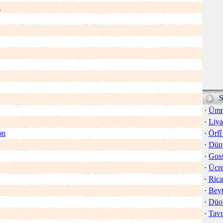
ü
S
·
Ümr
·
Liya
on
·
Örf
·
Düny
·
Goss
·
Ücre
·
Rica
·
Beyt
·
Düo
·
Tavı