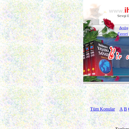
Açılış
Favori
Tüm Konular
A
B