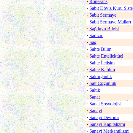
·
Rönesans
·
Sabit Döviz Kuru Sist
·
Sabit Sermaye
·
Sabit Sermaye Malları
·
Sağduyu Bilgisi
·
Sadizm
·
Sag
·
Sahte Bilim
·
Sahte Entellektüel
·
Sahte İletişim
·
Sahte Katılım
·
Saldırganlık
·
Salt Çoğunluk
·
Saltık
·
Sanat
·
Sanat Sosyolojisi
·
Sanayi
·
Sanayi Devrimi
·
Sanayi Kapitalizmi
·
Sanayi Merkantilizmi