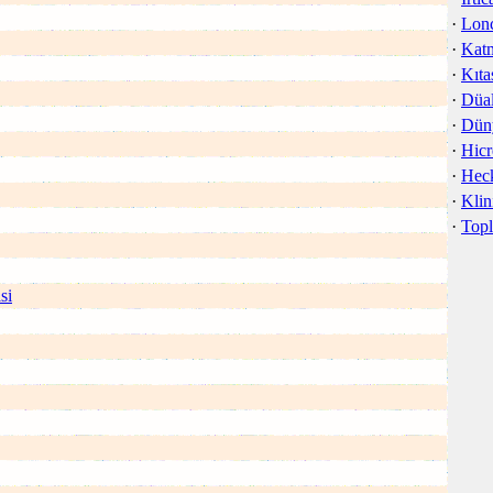
·
Lon
·
Kat
·
Kıta
·
Düa
·
Dün
·
Hicr
·
Heck
·
Klin
·
Top
si