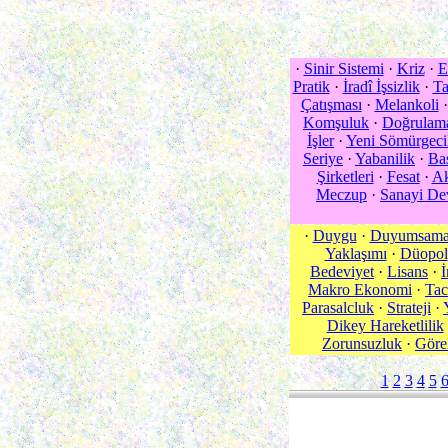
·
Sinir Sistemi
·
Kriz
·
E
Pratik
·
İradî İşsizlik
·
Ta
Çatışması
·
Melankoli
Komşuluk
·
Doğrulam
İşler
·
Yeni Sömürgeci
Seriye
·
Yabanilik
·
Bas
Şirketleri
·
Fesat
·
Ak
Meczup
·
Sanayi De
·
Duygu
·
Duyumsam
Yaklaşımı
·
Düopol
Bedeviyet
·
Lisans
·
İ
Makro Ekonomi
·
Tac
Parasalcluk
·
Strateji
·
Dikey Hareketlilik
Zorunsuzluk
·
Göre
1
2
3
4
5