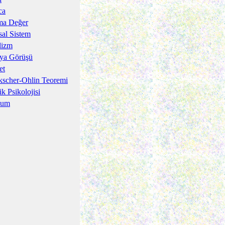
ca
ma Değer
sal Sistem
lizm
ya Görüşü
et
scher-Ohlin Teoremi
ik Psikolojisi
lum