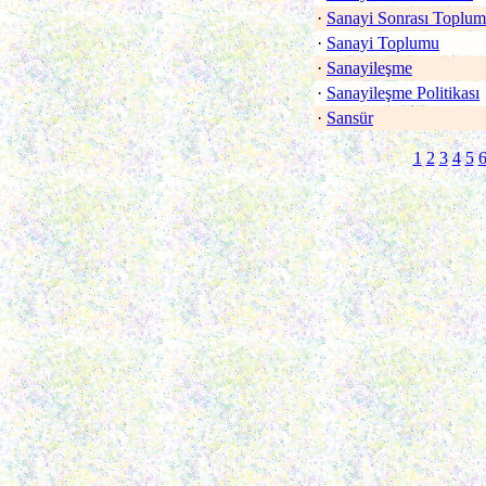
·
Sanayi Sonrası Toplum
·
Sanayi Toplumu
·
Sanayileşme
·
Sanayileşme Politikası
·
Sansür
1
2
3
4
5