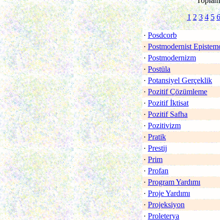
Toplam 
1
2
3
4
5
·
Posdcorb
·
Postmodernist Epistemo
·
Postmodernizm
·
Postüla
·
Potansiyel Gerçeklik
·
Pozitif Çözümleme
·
Pozitif İktisat
·
Pozitif Safha
·
Pozitivizm
·
Pratik
·
Prestij
·
Prim
·
Profan
·
Program Yardımı
·
Proje Yardımı
·
Projeksiyon
·
Proleterya