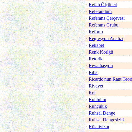
·
Refah Ölçütleri
·
Referandum
·
Referans Çerçevesi
·
Referans Grubu
·
Reform
·
Regresyon Analizi
·
Rekabet
·
Renk Körlğü
·
Retorik
·
Revalüasyon
·
Riba
·
Ricardo'nun Rant Teori
·
Rivayet
·
Rol
·
Ruhbilim
·
Ruhçulük
·
Ruhsal Denge
·
Ruhsal Dengesizlik
·
Rölativizm