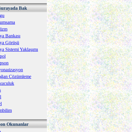
Burayada Bak
gu
umsama
lizm
ya Bankası
ya Görüşü
a Sistemi Yaklaşımı
pol
pson
onaıizasyon
ağan Çözümleme
kuculuk
s
l
l
mbilim
Son Okunanlar
a