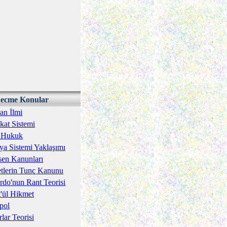
ecme Konular
an İlmi
kat Sistemi
î Hukuk
a Sistemi Yaklaşımı
en Kanunları
tlerin Tunç Kanunu
rdo'nun Rant Teorisi
'ül Hikmet
pol
rlar Teorisi