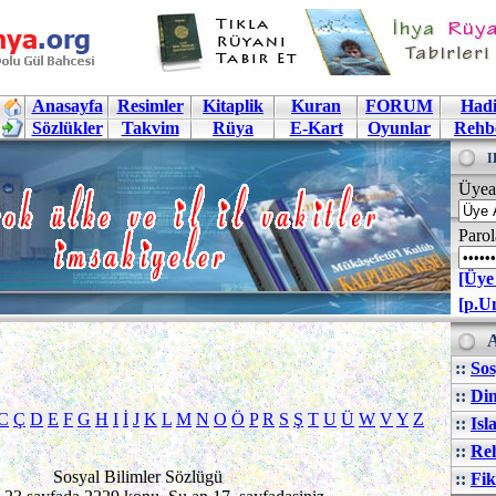
Anasayfa
Resimler
Kitaplik
Kuran
FORUM
Hadi
Sözlükler
Takvim
Rüya
E-Kart
Oyunlar
Rehb
I
Üyea
Parol
[Üye
[p.U
A
::
Sos
::
Din
C
Ç
D
E
F
G
H
I
İ
J
K
L
M
N
O
Ö
P
R
S
Ş
T
U
Ü
W
V
Y
Z
::
Isl
::
Reh
Sosyal Bilimler Sözlügü
::
Fik