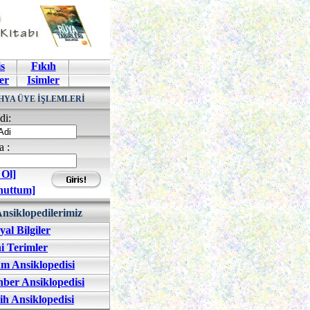
s
Fıkıh
er
Isimler
HYA ÜYE İŞLEMLERİ
di:
a :
 Ol]
nuttum]
nsiklopedilerimiz
yal Bilgiler
i Terimler
am Ansiklopedisi
ber Ansiklopedisi
ih Ansiklopedisi