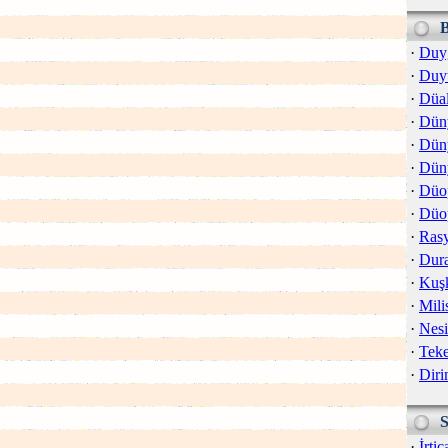
·
Duy
·
Duy
·
Düa
·
Dün
·
Dün
·
Düny
·
Düo
·
Düo
·
Rasy
·
Dur
·
Kuş
·
Mili
·
Nesi
·
Teke
·
Diri
·
İrtic