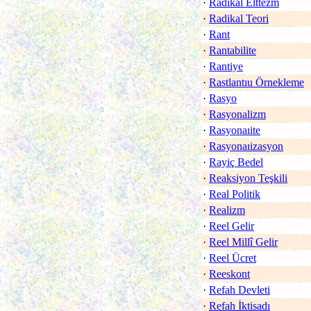
·
Radikal Elttezm
·
Radikal Teori
·
Rant
·
Rantabilite
·
Rantiye
·
Rastlantıu Örnekleme
·
Rasyo
·
Rasyonalizm
·
Rasyonaıite
·
Rasyonaıizasyon
·
Rayiç Bedel
·
Reaksiyon Teşkili
·
Real Politik
·
Realizm
·
Reel Gelir
·
Reel Millî Gelir
·
Reel Ücret
·
Reeskont
·
Refah Devleti
·
Refah İktisadı