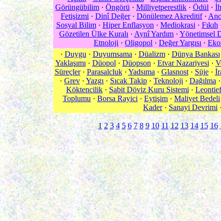
Görüngübilim
·
Öngörü
·
Milliyetperestlik
·
Ödül
·
İ
Fetişizmi
·
Dinî Değer
·
Dönülemez Akreditif
·
An
Sosyal Bilim
·
Hiper Enflasyon
·
Mediokrasi
·
Fıkıh
Gözetilen Ülke Kuralı
·
Aynî Yardım
·
Yönetimsel 
Etnoloji
·
Oligopol
·
Değer Yargısı
·
Eko
·
Duygu
·
Duyumsama
·
Düalizm
·
Dünya Bankası
Yaklaşımı
·
Düopol
·
Düopson
·
Etvar Nazariyesi
·
V
Süreçler
·
Parasalcluk
·
Yadsıma
·
Glasnost
·
Süje
·
İ
·
Grev
·
Yazgı
·
Sıcak Takip
·
Teknoloji
·
Dağılma
Köktencilik
·
Sabit Döviz Kuru Sistemi
·
Leontie
Toplumu
·
Borsa Rayici
·
Eytişim
·
Maliyet Bedeli
Kader
·
Sanayi Devrimi
1
2
3
4
5
6
7
8
9
10
11
12
13
14
15
16