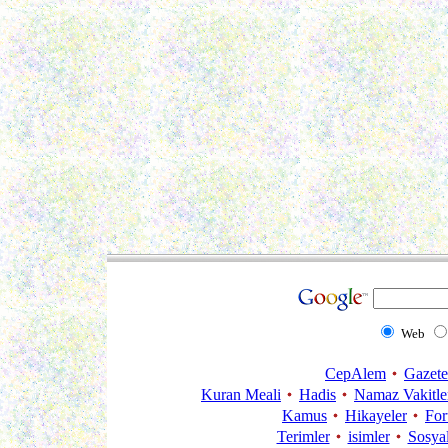
Web
CepAlem
Gazete
Kuran Meali
Hadis
Namaz Vakitle
Kamus
Hikayeler
Fo
Terimler
isimler
Sosya