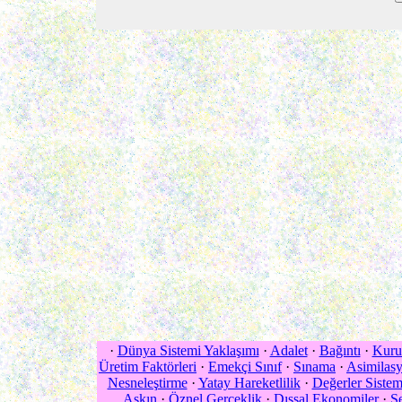
·
Dünya Sistemi Yaklaşımı
·
Adalet
·
Bağıntı
·
Kuru
Üretim Faktörleri
·
Emekçi Sınıf
·
Sınama
·
Asimilas
Nesneleştirme
·
Yatay Hareketlilik
·
Değerler Sistem
Aşkın
·
Öznel Gerçeklik
·
Dışsal Ekonomiler
·
Şe