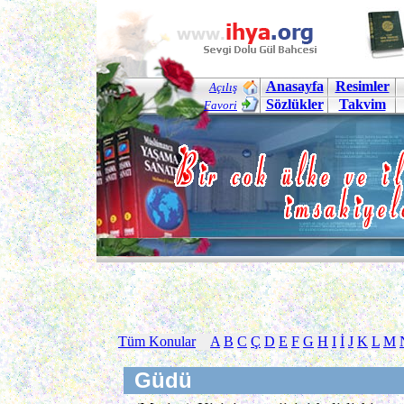
Anasayfa
Resimler
Açılış
Sözlükler
Takvim
Favori
Tüm Konular
A
B
C
Ç
D
E
F
G
H
I
İ
J
K
L
M
Güdü