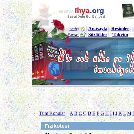
Anasayfa
Resimler
Açılış
Sözlükler
Takvim
Favori
Tüm Konular
A
B
C
Ç
D
E
F
G
H
I
İ
J
K
L
M
Fizikötesi