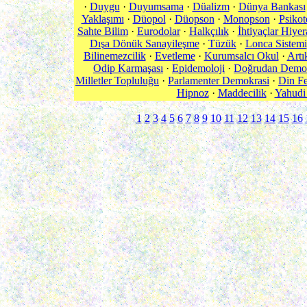
·
Duygu
·
Duyumsama
·
Düalizm
·
Dünya Bankası
Yaklaşımı
·
Düopol
·
Düopson
·
Monopson
·
Psikot
Sahte Bilim
·
Eurodolar
·
Halkçılık
·
İhtiyaçlar Hiyer
Dışa Dönük Sanayileşme
·
Tüzük
·
Lonca Sistemi
Bilinemezcilik
·
Evetleme
·
Kurumsalcı Okul
·
Artı
Odip Karmaşası
·
Epidemoloji
·
Doğrudan Demok
Milletler Topluluğu
·
Parlamenter Demokrasi
·
Din Fe
Hipnoz
·
Maddecilik
·
Yahudi
1
2
3
4
5
6
7
8
9
10
11
12
13
14
15
16