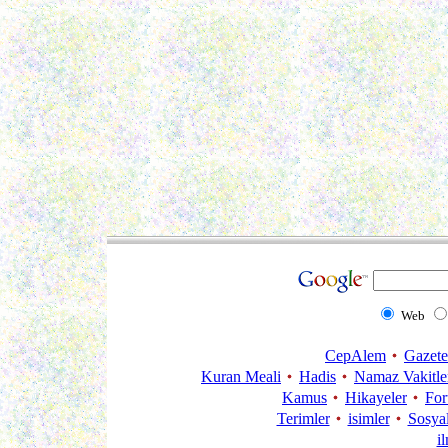
Web
CepAlem
Gazete
Kuran Meali
Hadis
Namaz Vakitle
Kamus
Hikayeler
Fo
Terimler
isimler
Sosya
i