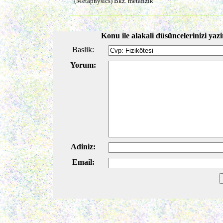
(Metaphysıcs) Bkz. metafizik
Konu ile alakali düsüncelerinizi yazi
Baslik:
Yorum:
Adiniz:
Email: