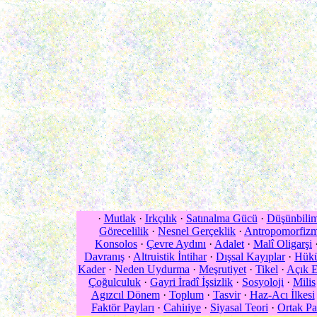
·
Mutlak
·
Irkçılık
·
Satınalma Gücü
·
Düşünbili
Görecelilik
·
Nesnel Gerçeklik
·
Antropomorfiz
Konsolos
·
Çevre Aydını
·
Adalet
·
Malî Oligarşi
Davranış
·
Altruistik İntihar
·
Dışsal Kayıplar
·
Hükü
Kader
·
Neden Uydurma
·
Meşrutiyet
·
Tikel
·
Açık E
Çoğulculuk
·
Gayri İradî İşsizlik
·
Sosyoloji
·
Milis
Agızcıl Dönem
·
Toplum
·
Tasvir
·
Haz-Acı İlkesi
Faktör Payları
·
Cahiıiye
·
Siyasal Teori
·
Ortak Pa