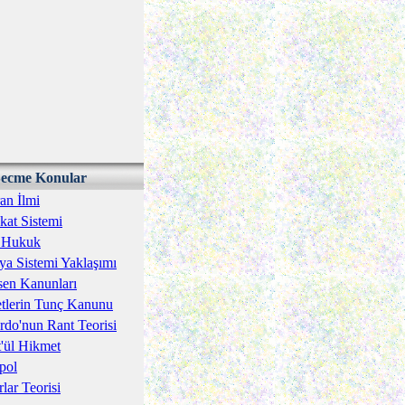
ecme Konular
an İlmi
kat Sistemi
î Hukuk
a Sistemi Yaklaşımı
en Kanunları
tlerin Tunç Kanunu
rdo'nun Rant Teorisi
'ül Hikmet
pol
rlar Teorisi