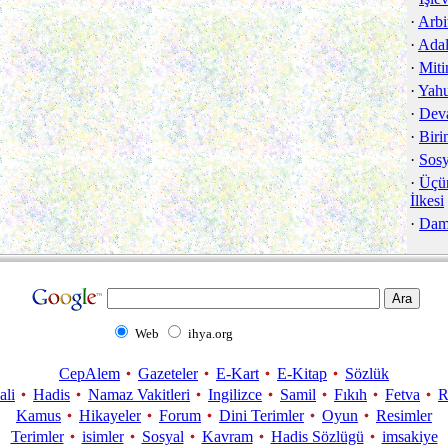
·
Arbi
·
Adal
·
Miti
·
Yahu
·
Dev
·
Birin
·
Sosy
·
Üçün
İlkesi
·
Dam
Web
ihya.org
CepAlem
Gazeteler
E-Kart
E-Kitap
Sözlük
ali
Hadis
Namaz Vakitleri
Ingilizce
Samil
Fıkıh
Fetva
R
Kamus
Hikayeler
Forum
Dini Terimler
Oyun
Resimler
Terimler
isimler
Sosyal
Kavram
Hadis Sözlügü
imsakiye