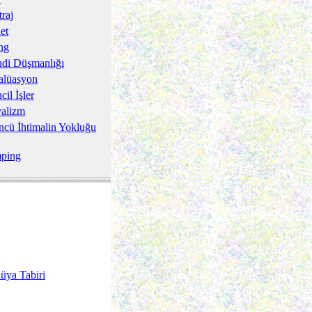
traj
et
ng
di Düşmanlığı
alüasyon
cil İşler
alizm
cü İhtimalin Yokluğu
ping
üya Tabiri