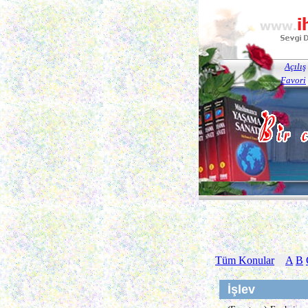
Açılış
Favori
Tüm Konular
A
B
İşlev