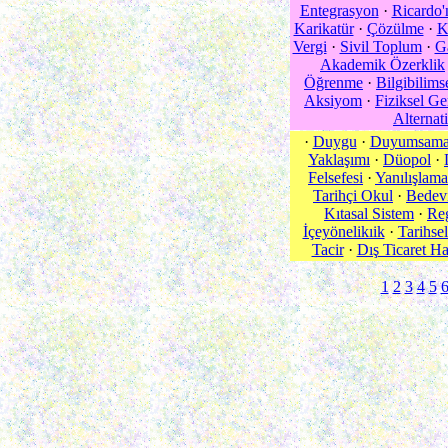
Entegrasyon
·
Ricardo'
Karikatür
·
Çözülme
·
K
Vergi
·
Sivil Toplum
·
G
Akademik Özerklik
Öğrenme
·
Bilgibilimse
Aksiyom
·
Fiziksel Ge
Alternati
·
Duygu
·
Duyumsam
Yaklaşımı
·
Düopol
·
Felsefesi
·
Yanılışlama
Tarihçi Okul
·
Bedev
Kıtasal Sistem
·
Reg
İçeyönelikıik
·
Tarihsel
Tacir
·
Dış Ticaret Ha
1
2
3
4
5