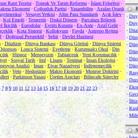
nun Rant Teorisi
·
Toprak Ve Tarım Reformu
·
İslam Felsefesi
·
akma Ekonomi
·
Çoğunluk Partisi
·
Yaşambilim
·
Azalan Oranlı
ayrimenkul
·
Vesayet Yetkisi
·
Altın Para Standardı
·
Açık İşlev
·
·
Duy
·
Kol Emeği
·
Temerrüt
·
Dıskıl Dönem
·
Parçalara Bölerek
·
Duy
l İkicilik
·
Eurodolar
·
Evrim Kuramı
·
Ex-Ante
·
Arızî Gelir
·
·
Düa
rçeklik
·
Kota Sistemi
·
Kollokyum
·
Fayda
·
Antrepo Rejimi
·
f
·
Doğrusal Perspektif
·
Şehir
·
Devlet Hazinesi
·
Dün
a
·
Düalizm
·
Dünya Bankası
·
Dünya Görüşü
·
Dünya Sistemi
·
Dün
Düopson
·
Lonca Sistemi
·
Evetleme
·
Kurumsalcı Okul
·
Din
·
Düny
cılık
·
Hipnoz
·
Menşevızm
·
Tabiatçeuk
·
Yeni Korumacılık
·
·
Düo
iyet
·
Sosyal Tarih
·
Imf
·
Lisans
·
Teminat
·
İnsan Ekolojisi
·
resyon Analizi
·
İman
·
Etvar Nazariyesi
·
İndirgemecilik
·
·
Düo
cilik
·
Veto
·
Hedonizm
·
Makro Ekonomi
·
Monroe Doktrini
·
·
Rasy
dleri
·
Parkinson Yasası
·
Üretim Araçları
·
Bilinçaltı Süreçler
·
Dur
·
Eko
6
7
8
9
10
11
12
13
14
15
16
17
18
19
20
21
22
23
·
Geçe
·
İllü
·
Kuş
·
Mili
·
İşle