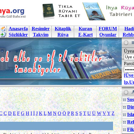
Anasayfa
Resimler
Kitaplik
Kuran
FORUM
Hadi
Sözlükler
Takvim
Rüya
E-Kart
Oyunlar
Rehb
I
Üyea
Parol
[Üye
[p.U
A
::
Sos
::
Din
C
Ç
D
E
F
G
H
I
İ
J
K
L
M
N
O
Ö
P
R
S
Ş
T
U
Ü
W
V
Y
Z
::
Isl
::
Reh
::
Fik