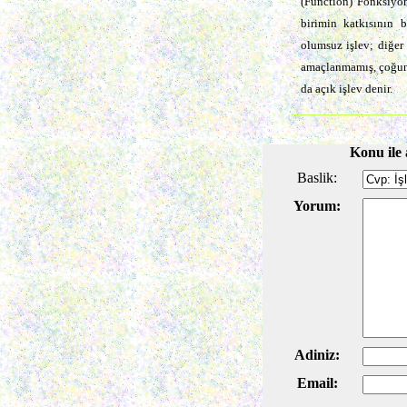
(Functıon) Fonksiyon
birimin katkısının 
olumsuz işlev; diğer 
amaçlanmamış, çoğunlu
da açık işlev denir.
Konu ile 
Baslik:
Yorum:
Adiniz:
Email: