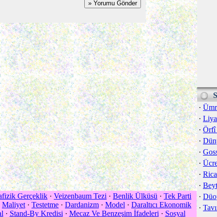
S
·
Ümr
·
Liya
·
Örf
·
Düny
·
Goss
·
Ücre
·
Rica
·
Beyt
fizik Gerçeklik
·
Veizenbaum Tezi
·
Benlik Ülküsü
·
Tek Parti
·
Düo
·
Maliyet
·
Testetme
·
Dardanizm
·
Model
·
Daraltıcı Ekonomik
·
Tavı
l
·
Stand-By Kredisi
·
Mecaz Ve Benzeşim İfadeleri
·
Sosyal