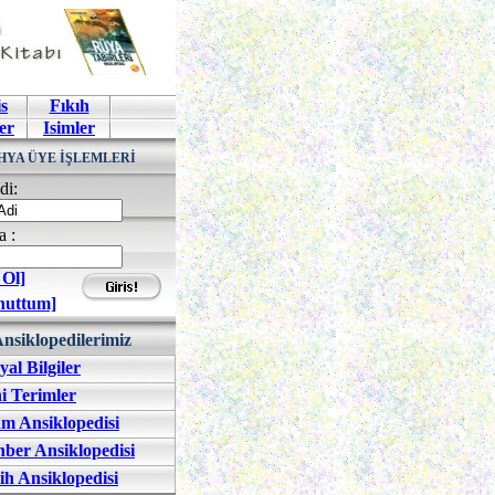
s
Fıkıh
er
Isimler
HYA ÜYE İŞLEMLERİ
di:
a :
 Ol]
nuttum]
nsiklopedilerimiz
yal Bilgiler
i Terimler
am Ansiklopedisi
ber Ansiklopedisi
ih Ansiklopedisi