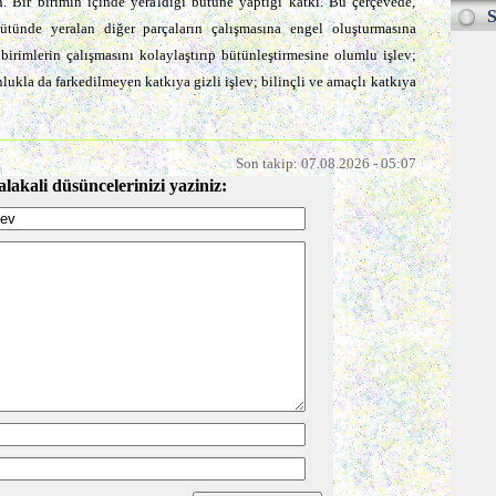
. Bir birimin içinde yeraldığı bü­tüne yaptığı katkı. Bu çerçevede,
S
bütünde yeralan diğer parçaların çalışmasına engel oluşturmasına
birimlerin çalışmasını kolaylaştırıp bü­tünleştirmesine olumlu işlev;
kla da farkedilmeyen katkıya gizli işlev; bilinçli ve amaçlı katkıya
Son takip: 07.08.2026 - 05:07
alakali düsüncelerinizi yaziniz: