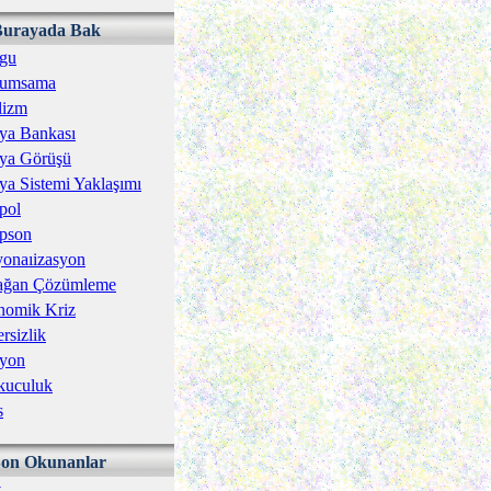
Burayada Bak
gu
umsama
lizm
ya Bankası
ya Görüşü
a Sistemi Yaklaşımı
pol
pson
onaıizasyon
ağan Çözümleme
nomik Kriz
rsizlik
zyon
kuculuk
s
Son Okunanlar
v