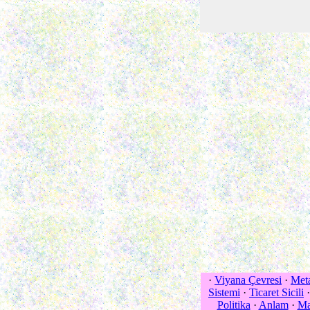
·
Viyana Çevresi
·
Meta
Sistemi
·
Ticaret Sicili
Politika
·
Anlam
·
Ma