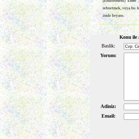
(Endorsment) Emre y
rehnetmek, veya bu h
irade beyanı.
Konu ile 
Baslik:
Yorum:
Adiniz:
Email: