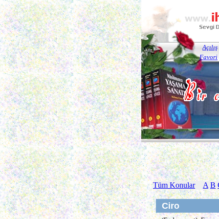
Açılış
Favori
Tüm Konular
A
B
Ciro