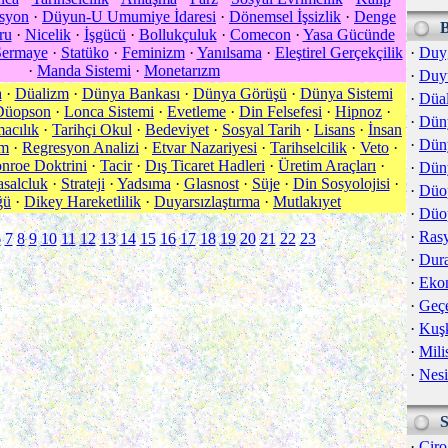
syon
·
Düyun-U Umumiye İdaresi
·
Dönemsel İşsizlik
·
Denge
ru
·
Nicelik
·
İşgücü
·
Bollukçuluk
·
Comecon
·
Yasa Gücünde
Sermaye
·
Statüko
·
Feminizm
·
Yanılsama
·
Eleştirel Gerçekçilik
·
Duy
·
Manda Sistemi
·
Monetarızm
·
Duy
a
·
Düalizm
·
Dünya Bankası
·
Dünya Görüşü
·
Dünya Sistemi
·
Düa
Düopson
·
Lonca Sistemi
·
Evetleme
·
Din Felsefesi
·
Hipnoz
·
·
Dün
acılık
·
Tarihçi Okul
·
Bedeviyet
·
Sosyal Tarih
·
Lisans
·
İnsan
·
Dün
em
·
Regresyon Analizi
·
Etvar Nazariyesi
·
Tarihselcilik
·
Veto
·
nroe Doktrini
·
Tacir
·
Dış Ticaret Hadleri
·
Üretim Araçları
·
·
Düny
asalcluk
·
Strateji
·
Yadsıma
·
Glasnost
·
Süje
·
Din Sosyolojisi
·
·
Düo
ğü
·
Dikey Hareketlilik
·
Duyarsızlaştırma
·
Mutlakıyet
·
Düo
·
Rasy
6
7
8
9
10
11
12
13
14
15
16
17
18
19
20
21
22
23
·
Dur
·
Eko
·
Geçe
·
Kuş
·
Mili
·
Nesi
·
Ciro