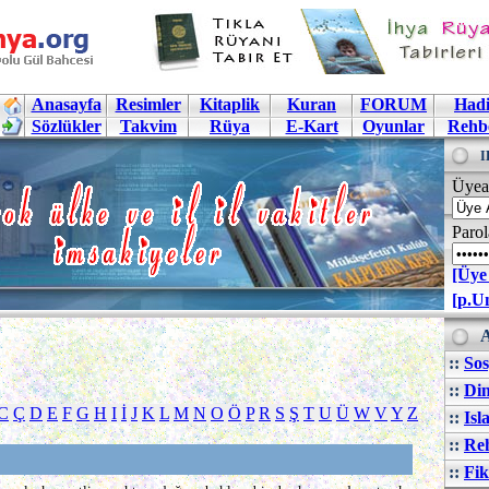
Anasayfa
Resimler
Kitaplik
Kuran
FORUM
Hadi
Sözlükler
Takvim
Rüya
E-Kart
Oyunlar
Rehb
I
Üyea
Parol
[Üye
[p.U
A
::
Sos
::
Din
C
Ç
D
E
F
G
H
I
İ
J
K
L
M
N
O
Ö
P
R
S
Ş
T
U
Ü
W
V
Y
Z
::
Isl
::
Reh
::
Fik