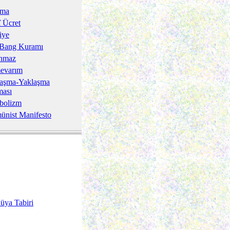
nma
 Ücret
iye
 Bang Kuramı
ınmaz
evarım
aşma-Yaklaşma
ması
bolizm
nist Manifesto
üya Tabiri