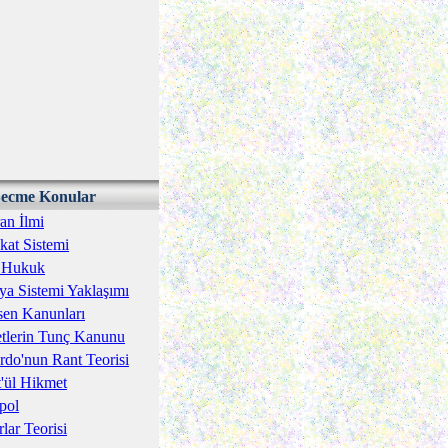
ecme Konular
an İlmi
kat Sistemi
î Hukuk
a Sistemi Yaklaşımı
en Kanunları
tlerin Tunç Kanunu
rdo'nun Rant Teorisi
'ül Hikmet
pol
rlar Teorisi