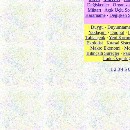
Değişkenler
·
Organiza
Miktarı
·
Açık Uçlu So
Kararname
·
Değişken 
·
Duygu
·
Duyumsam
Yaklaşımı
·
Düopol
·
Tabiatçeuk
·
Yeni Korum
Ekolojisi
·
Kıtasal Sist
Makro Ekonomi
·
Mo
Bilinçaltı Süreçler
·
Par
İrade Özgürlü
1
2
3
4
5