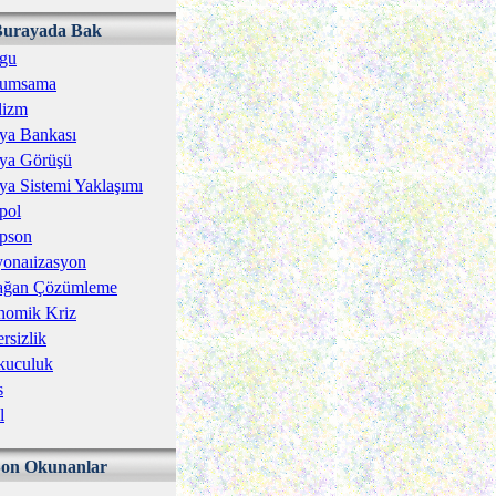
Burayada Bak
gu
umsama
lizm
ya Bankası
ya Görüşü
a Sistemi Yaklaşımı
pol
pson
onaıizasyon
ağan Çözümleme
nomik Kriz
rsizlik
kuculuk
s
l
Son Okunanlar