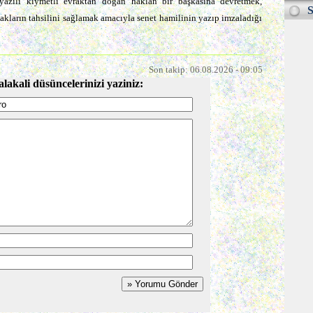
azılı kıymetli evraktan doğan hak­lan bir başkasına devretmek,
S
akların tahsilini sağlamak amacıyla senet hamilinin yazıp imzaladığı
Son takip: 06.08.2026 - 09:05
alakali düsüncelerinizi yaziniz: