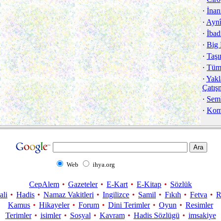
·
İna
·
Aynî
·
İbad
·
Big
·
Taş
·
Tüm
·
Yakl
Çatış
·
Sem
·
Komü
Web
ihya.org
CepAlem
Gazeteler
E-Kart
E-Kitap
Sözlük
ali
Hadis
Namaz Vakitleri
Ingilizce
Samil
Fıkıh
Fetva
R
Kamus
Hikayeler
Forum
Dini Terimler
Oyun
Resimler
Terimler
isimler
Sosyal
Kavram
Hadis Sözlügü
imsakiye