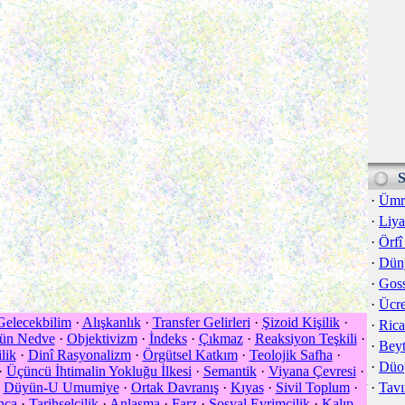
S
·
Ümr
·
Liya
·
Örf
·
Düny
·
Goss
·
Ücre
Gelecekbilim
·
Alışkanlık
·
Transfer Gelirleri
·
Şizoid Kişilik
·
·
Rica
'ün Nedve
·
Objektivizm
·
İndeks
·
Çıkmaz
·
Reaksiyon Teşkili
·
·
Beyt
lik
·
Dinî Rasyonalizm
·
Örgütsel Katkım
·
Teolojik Safha
·
·
Düo
·
Üçüncü İhtimalin Yokluğu İlkesi
·
Semantik
·
Viyana Çevresi
·
·
Düyün-U Umumiye
·
Ortak Davranış
·
Kıyas
·
Sivil Toplum
·
·
Tavı
nca
·
Tarihselcilik
·
Anlaşma
·
Farz
·
Sosyal Evrimcilik
·
Kalıp