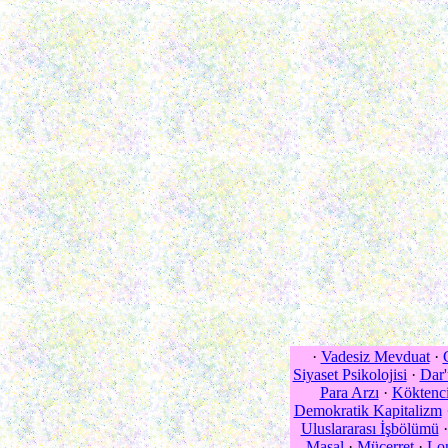
·
Vadesiz Mevduat
·
Siyaset Psikolojisi
·
Dar
Para Arzı
·
Köktenci
Demokratik Kapitalizm
Uluslararası İşbölümü
Masal
·
Mücerret
·
Lo