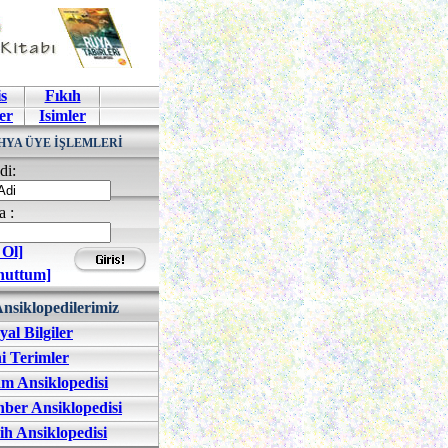
s
Fıkıh
er
Isimler
HYA ÜYE İŞLEMLERİ
di:
a :
 Ol]
nuttum]
nsiklopedilerimiz
yal Bilgiler
i Terimler
am Ansiklopedisi
ber Ansiklopedisi
ih Ansiklopedisi