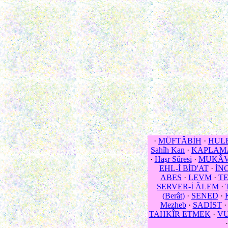
·
MÜFTÂBİH
·
HULE
Sahîh Kan
·
KAPLAM
·
Haşr Sûresi
·
MUKÂV
EHL-İ BİD'AT
·
İNC
ABES
·
LEVM
·
T
SERVER-İ ÂLEM
·
(Berât)
·
SENED
·
Mezheb
·
SADİST
TAHKÎR ETMEK
·
VU