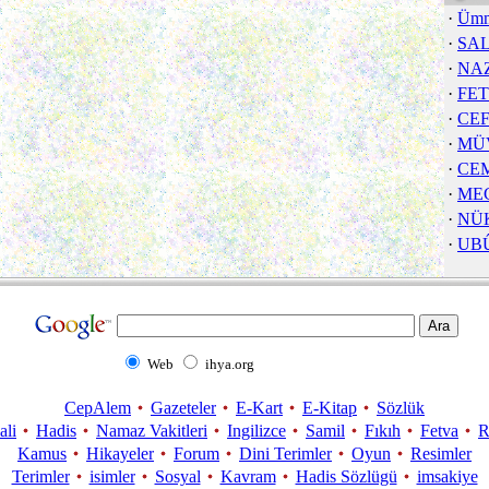
·
Ümm
·
SA
·
NA
·
FE
·
CE
·
MÜ
·
CE
·
MEC
·
NÜ
·
UB
Web
ihya.org
CepAlem
Gazeteler
E-Kart
E-Kitap
Sözlük
ali
Hadis
Namaz Vakitleri
Ingilizce
Samil
Fıkıh
Fetva
R
Kamus
Hikayeler
Forum
Dini Terimler
Oyun
Resimler
Terimler
isimler
Sosyal
Kavram
Hadis Sözlügü
imsakiye