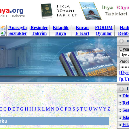
Anasayfa
Resimler
Kitaplik
Kuran
FORUM
Hadi
Sözlükler
Takvim
Rüya
E-Kart
Oyunlar
Rehb
I
Üyea
Parol
[Üye
[p.U
D
::
Din
::
Reh
C
Ç
D
E
F
G
H
I
İ
J
K
L
M
N
O
Ö
P
R
S
Ş
T
U
Ü
W
V
Y
Z
::
Sos
::
Isl
rku
::
Fik