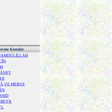
ecme Konular
HAMDÜLİLLAH
CÎN
İM
TÂNET
YE
FÂ VE MERVE
ÂN
RŞİD
BBEYK
YL