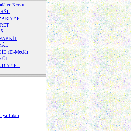
îd ve Korku
LSÂL
ZARİYYE
TRET
FÂ
VAKKİT
MÂL
ÎD (El-Mecîd)
KÛL
ÛDİYYET
üya Tabiri