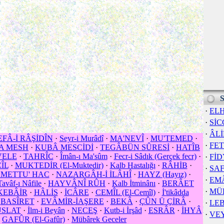
S
·
EL
·
SİC
·
ÂL
FÂ-İ RÂŞİDÎN
·
Seyr-i Murâdî
·
MA'NEVÎ
·
MU'TEMED
·
·
FE
A MESH
·
KUBÂ MESCİDİ
·
TEGÂBÜN SÛRESİ
·
HATÎB
ELE
·
TAHRÎC
·
Îmân-ı Ma'sûm
·
Fecr-i Sâdık (Gerçek fecr)
·
·
FİD
ÎL
·
MUKTEDİR (El-Muktedir)
·
Kalb Hastalığı
·
RÂHİB
·
·
SA
EMETTU' HAC
·
NAZARGÂH-İ İLÂHÎ
·
HAYZ (Hayız)
·
·
EM
Tavâf-ı Nâfile
·
HAYVÂNÎ RÛH
·
Kalb İtminânı
·
BERÂET
·
MÜ
KEBÂİR
·
HÂLİS
·
İCÂRE
·
CEMÎL (El-Cemîl)
·
İ'tikâdda
·
BASÎRET
·
EVÂMİR-İAŞERE
·
BEKÂ
·
ÇÛN Ü ÇİRÂ
·
·
LE
SLAT
·
İlm-i Beyân
·
NECEŞ
·
Kutb-i İrşâd
·
ESRÂR
·
İHYÂ
·
VE
·
GAFÛR (El-Gafûr)
·
Mübârek Geceler