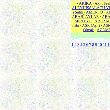
·
AKÎKA
·
Akl-ı Feâ
ALEYHİSSALÂTÜ V
i Sâlih
·
ÂMENTÜ
·
A
ARABÎ AYLAR
·
ARA
MÎRİYYE
·
ARÂZİ-İ
İlâhî
·
AŞR (Aşır)
·
AŞR 
Olmak
·
AZAM
1
2
3
4
5
6
7
8
9
10
11
1