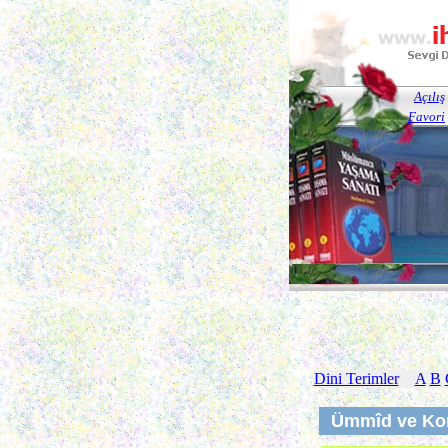
Açılış
Favori
Dini Terimler
A
B
Ümmîd ve Ko