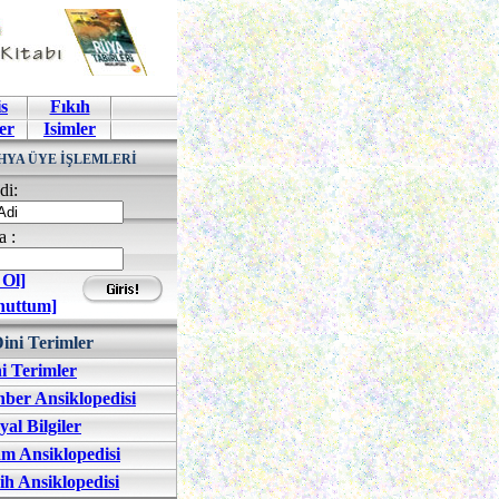
s
Fıkıh
er
Isimler
HYA ÜYE İŞLEMLERİ
di:
a :
 Ol]
nuttum]
ini Terimler
i Terimler
ber Ansiklopedisi
yal Bilgiler
am Ansiklopedisi
ih Ansiklopedisi