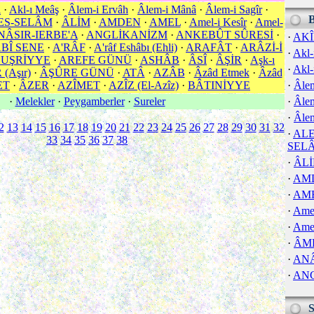
l
·
Akl-ı Meâş
·
Âlem-i Ervâh
·
Âlem-i Mânâ
·
Âlem-i Sagîr
·
ES-SELÂM
·
ÂLİM
·
AMDEN
·
AMEL
·
Amel-i Kesîr
·
Amel-
NÂSIR-IERBE'A
·
ANGLİKANİZM
·
ANKEBÛT SÛRESİ
·
·
AK
BÎ SENE
·
A'RÂF
·
A'râf Eshâbı (Ehli)
·
ARAFÂT
·
ARÂZİ-İ
·
Akl-
 UŞRİYYE
·
AREFE GÜNÜ
·
ASHÂB
·
ÂSÎ
·
ÂŞİR
·
Aşk-ı
·
Akl-
(Aşır)
·
ÂŞÛRE GÜNÜ
·
ATÂ
·
AZÂB
·
Âzâd Etmek
·
Âzâd
ET
·
ÂZER
·
AZÎMET
·
AZÎZ (El-Azîz)
·
BÂTINİYYE
·
Âlem
·
Melekler
·
Peygamberler
·
Sureler
·
Âle
·
Âlem
2
13
14
15
16
17
18
19
20
21
22
23
24
25
26
27
28
29
30
31
32
·
ALE
33
34
35
36
37
38
SEL
·
ÂL
·
AM
·
AM
·
Amel
·
Amel
·
ÂM
·
ANÂ
·
AN