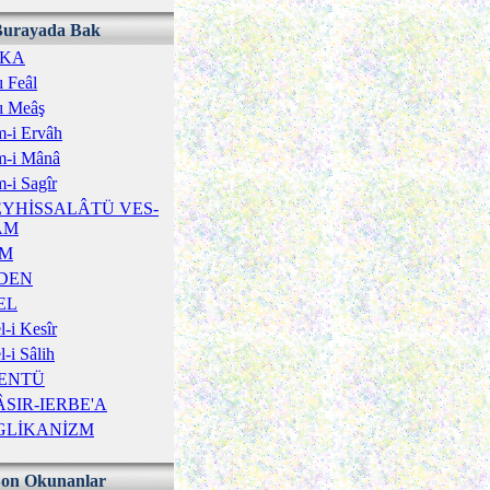
Burayada Bak
ÎKA
ı Feâl
ı Meâş
-i Ervâh
m-i Mânâ
-i Sagîr
YHİSSALÂTÜ VES-
ÂM
İM
DEN
EL
-i Kesîr
-i Sâlih
ENTÜ
SIR-IERBE'A
GLİKANİZM
Son Okunanlar