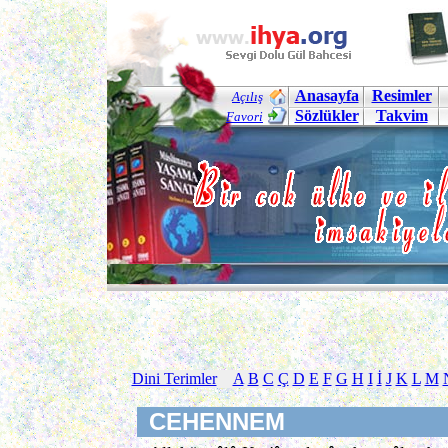
Anasayfa
Resimler
Açılış
Sözlükler
Takvim
Favori
Dini Terimler
A
B
C
Ç
D
E
F
G
H
I
İ
J
K
L
M
CEHENNEM