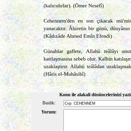
(kalıcıdırlar). (Ömer Nesefî)
Cehennem'den en son çıkacak mü'min,
yanacaktır. Âhiretin bir günü, dünyânın
(Kâdızâde Ahmed Emîn Efendi)
Günahlar gaflete, Allahü teâlâyı unut
katılaşmasına sebeb olur. Kalbin katılaşm
uzaklaştırır. Allahü teâlâdan uzaklaşma
(Hâris el-Muhâsibî)
Konu ile alakali düsüncelerinizi yazi
Baslik:
Yorum: