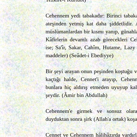
Cehennem yedi tabakadır: Birinci tabaka
ateşinden yetmiş kat daha şiddetlidir
müslümanlardan bir kısmı yanıp, günahla
Kâfirlerin devamlı azab görecekleri Ce
ise; Sa'îr, Sakar, Cahîm, Hutame, Lazy v
maddeler) (Seâdet-i Ebediyye)
Bir şeyi arayan onun peşinden koştuğu 
kaçtığı halde, Cennet'i arayıp, Cehen
bunlara hiç aldırış etmeden uyuyup kal
şeydir. (Âmir bin Abdullah)
Cehennem'e girmek ve sonsuz olar
duyduktan sonra şirk (Allah'a ortak) koşa
Cennet ve Cehennem hâlihâzırda vardırl