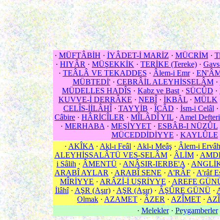
·
MÜFTÂBİH
·
İYÂDET-İ MARİZ
·
MÜCRİM
·
T
·
HIYÂR
·
MÜŞEKKİK
·
TERİKE (Tereke)
·
Gavs
·
TEÂLÂ VE TEKADDES
·
Âlem-i Emr
·
EN'ÂM
MÜBTEDİ'
·
CEBRÂİL ALEYHİSSELÂM
·
MÜDELLES HADÎS
·
Kabz ve Bast
·
SÜCÛD
·
KUVVE-İ DERRÂKE
·
NEBÎ
·
İKBÂL
·
MÜLK
CELÎS-İİLÂHÎ
·
TAYYİB
·
ÎCÂD
·
İsm-i Celâl
Câbire
·
HÂRİCÎLER
·
MÎLÂDÎ YIL
·
Amel Defteri
·
MERHABA
·
MEŞİYYET
·
ESBÂB-I NÜZÛL
MÜCEDDİDİYYE
·
KAYLÛLE
·
AKÎKA
·
Akl-ı Feâl
·
Akl-ı Meâş
·
Âlem-i Ervâ
ALEYHİSSALÂTÜ VES-SELÂM
·
ÂLİM
·
AMD
i Sâlih
·
ÂMENTÜ
·
ANÂSIR-IERBE'A
·
ANGLİ
ARABÎ AYLAR
·
ARABÎ SENE
·
A'RÂF
·
A'râf E
MÎRİYYE
·
ARÂZİ-İ UŞRİYYE
·
AREFE GÜN
İlâhî
·
AŞR (Aşır)
·
AŞR (Aşır)
·
ÂŞÛRE GÜNÜ
·
Olmak
·
AZAMET
·
ÂZER
·
AZÎMET
·
AZÎ
·
Melekler
·
Peygamberler