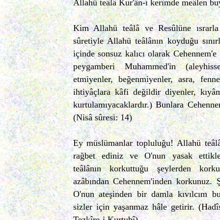
Allahü teâlâ Kur'ân-ı kerîmde meâlen bu
Kim Allahü teâlâ ve Resûlüne ısrarla
sûretiyle Allahü teâlânın koyduğu sınır
içinde sonsuz kalıcı olarak Cehennem'e 
peygamberi Muhammed'in (aleyhissel
etmiyenler, beğenmiyenler, asra, fenn
ihtiyâçlara kâfi değildir diyenler, kı
kurtulamıyacaklardır.) Bunlara Cehenne
(Nisâ sûresi: 14)
Ey müslümanlar topluluğu! Allahü teâlân
rağbet ediniz ve O'nun yasak ettikle
teâlânın korkuttuğu şeylerden kork
azâbından Cehennem'inden korkunuz. 
O'nun ateşinden bir damla kıvılcım b
sizler için yaşanmaz hâle getirir. (Hadî
Tezkîre-i Kurtubî)