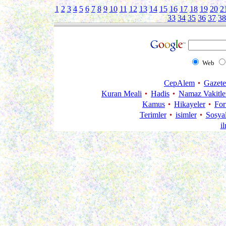
1
2
3
4
5
6
7
8
9
10
11
12
13
14
15
16
17
18
19
20
2
33
34
35
36
37
38
Web
CepAlem
Gazete
Kuran Meali
Hadis
Namaz Vakitle
Kamus
Hikayeler
Fo
Terimler
isimler
Sosya
i