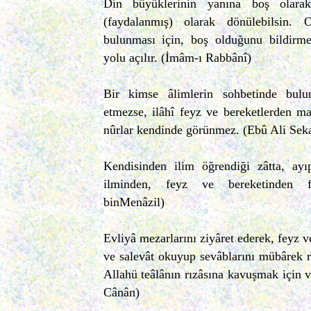
Din büyüklerinin yanına boş olarak
(faydalanmış) olarak dönülebilsin. 
bulunması için, boş olduğunu bildirme
yolu açılır. (İmâm-ı Rabbânî)
Bir kimse âlimlerin sohbetinde bulu
etmezse, ilâhî feyz ve bereketlerden m
nûrlar kendinde görünmez. (Ebû Ali Seka
Kendisinden ilim öğrendiği zâtta, ay
ilminden, feyz ve bereketinden f
binMenâzil)
Evliyâ mezarlarını ziyâret ederek, feyz v
ve salevât okuyup sevâblarını mübârek r
Allahü teâlânın rızâsına kavuşmak için v
Cânân)