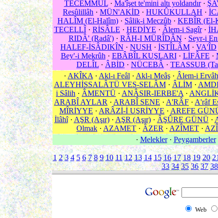
TECEMMÜL
·
Ma'îşet te'mini altı yoldandır
·
ŞA
Resûlillâh
·
MÜN'AKİD
·
HUKÛKULLAH
·
İ
HALÎM (El-Halîm)
·
Sâlik-i Meczûb
·
KEBÎR (El-K
TECELLÎ
·
RİSÂLE
·
HEDİYE
·
Âlem-i Sagîr
·
İH
RIDÂ' (Radâ')
·
RÂH-I MÜRÎDÂN
·
Seyr-i En
HALEF-İSÂDIKÎN
·
NUSH
·
İSTÎLÂM
·
VA'ÎD
Bey'-i Mekrûh
·
EBÂBÎL KUŞLARI
·
LİFÂFE
·
DELÎL
·
ÂBİD
·
NÜCEBÂ
·
TEASSUB (Taa
·
AKÎKA
·
Akl-ı Feâl
·
Akl-ı Meâş
·
Âlem-i Ervâ
ALEYHİSSALÂTÜ VES-SELÂM
·
ÂLİM
·
AMD
i Sâlih
·
ÂMENTÜ
·
ANÂSIR-IERBE'A
·
ANGLİ
ARABÎ AYLAR
·
ARABÎ SENE
·
A'RÂF
·
A'râf E
MÎRİYYE
·
ARÂZİ-İ UŞRİYYE
·
AREFE GÜN
İlâhî
·
AŞR (Aşır)
·
AŞR (Aşır)
·
ÂŞÛRE GÜNÜ
·
Olmak
·
AZAMET
·
ÂZER
·
AZÎMET
·
AZÎ
·
Melekler
·
Peygamberler
1
2
3
4
5
6
7
8
9
10
11
12
13
14
15
16
17
18
19
20
2
33
34
35
36
37
38
Web