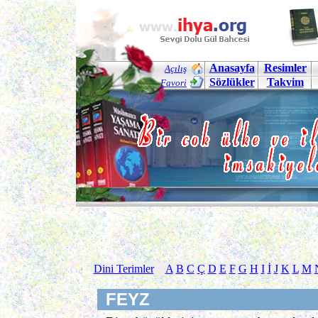
Anasayfa
Resimler
Açılış
Sözlükler
Takvim
Favori
Dini Terimler
A
B
C
Ç
D
E
F
G
H
I
İ
J
K
L
M
FEYZ