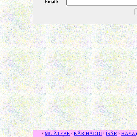
Email:
·
MU'ÂTEBE
·
KÂR HADDİ
·
ÎSÂR
·
HAYZ (