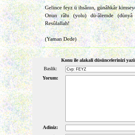
Gelince feyz ü ihsânın, günâhkâr kimseye
Onun râhı (yolu) dü-âlemde (dünyâ 
Resûlallah!
(Yaman Dede)
Konu ile alakali düsüncelerinizi yazi
Baslik:
Yorum:
Adiniz: