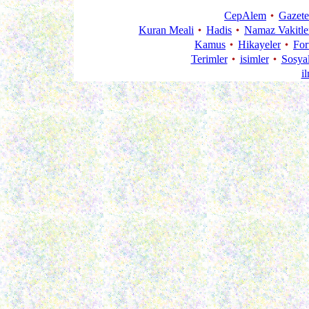
CepAlem
Gazete
Kuran Meali
Hadis
Namaz Vakitle
Kamus
Hikayeler
Fo
Terimler
isimler
Sosya
i