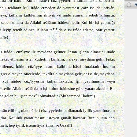
arda bir hâldir. Kullar irâde-i cüz'iyyellerini kullanmakta serbesttir.
S
ahü teâlânın kul irâde etmeden de yaratması câiz ise de ihtiyârî
tmaya, kulların kalblerinin ihtiyâr ve irâde etmesini sebeb kılmıştır.
 sebeb olması da Allahü teâlânın irâdesi iledir. Kul bir işi yapmağı
dileyip tercih edince, Allahü teâlâ da o işi irâde ederse, onu yaratır.
nîfe)
nız irâde-i cüz'iyye ile meydana gelmez. İnsan işlerin olmasını irâde
areket etmesini ister, kudretini kullanır, hareket meydana gelir. Fakat
nilemez. İrâde-i cüz'iyye insanın kalbinde hâsıl olmaktadır. İnsanın
angıcı olmayan öncelerde) takdîr ile meydana geliyor ise de, meydana
 kul îrâde-i cüz'iyyesini kullanmaktadır. İşin yapılmasını veya
ktedir. Allahü teâlâ da o işi kulun irâdesine göre yaratmaktadır. Bu
na gelen bu işten mes'ûl olmaktadır. (Muhammed Hâdimî)
hsân edilmiş olan irâde-i cüz'iyyelerini kullanarak iyilik yaratılmasını
ırlar. Kötülük yaratılmasını isteyen günâh kazanır. Bunun için hep
eli, hep iyilik istemeliyiz. (İmâm-ı Gazâlî)