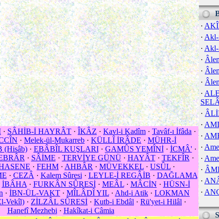
·
AK
·
Akl-
·
Akl-
·
Âlem
·
Âle
·
Âlem
·
ALE
SEL
·
ÂL
·
AM
M
·
SÂHİB-İ HAYRÂT
·
ÎKÂZ
·
Kavl-i Kadîm
·
Tavâf-ı İfâda
·
·
AM
İCCÎN
·
Melek-ül-Mukarreb
·
KÜLLÎ İRÂDE
·
MÜHR-İ
·
Amel
(Hisâb)
·
EBÂBÎL KUŞLARI
·
GAMÛS YEMÎNİ
·
İCMÂ'
·
EBRÂR
·
SÂİME
·
TERVİYE GÜNÜ
·
HAYÂT
·
TEKFÎR
·
·
Amel
HASENE
·
FEHM
·
AHBÂR
·
MÜVEKKEL
·
USÛL
·
·
ÂM
ME
·
CEZÂ
·
Kalem Sûresi
·
LEYLE-İ REGÂİB
·
DAĞLAMA
·
ANÂ
·
İBÂHA
·
FURKÂN SÛRESİ
·
MEÂL
·
MÂCİN
·
HÜSN-İ
·
AN
n
·
İBN-ÜL-VAKT
·
MÎLÂDÎ YIL
·
Ahd-i Atik
·
LOKMAN
l-Vekîl)
·
ZİLZÂL SÛRESİ
·
Kutb-i Ebdâl
·
Rü'yet-i Hilâl
·
Hanefî Mezhebi
·
Hakîkat-i Câmia