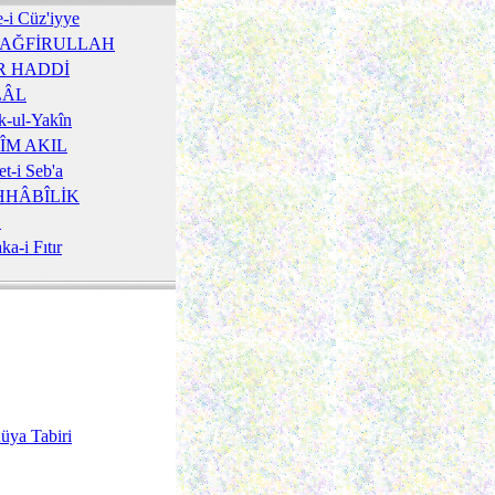
e-i Cüz'iyye
TAĞFİRULLAH
R HADDİ
LÂL
-ul-Yakîn
ÎM AKIL
et-i Seb'a
HHÂBÎLİK
L
ka-i Fıtır
üya Tabiri