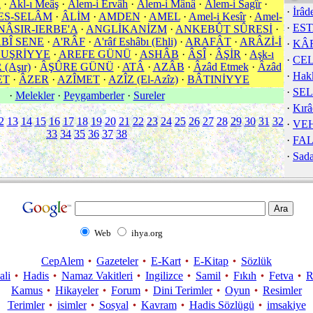
l
·
Akl-ı Meâş
·
Âlem-i Ervâh
·
Âlem-i Mânâ
·
Âlem-i Sagîr
·
·
İrâd
ES-SELÂM
·
ÂLİM
·
AMDEN
·
AMEL
·
Amel-i Kesîr
·
Amel-
·
ES
NÂSIR-IERBE'A
·
ANGLİKANİZM
·
ANKEBÛT SÛRESİ
·
BÎ SENE
·
A'RÂF
·
A'râf Eshâbı (Ehli)
·
ARAFÂT
·
ARÂZİ-İ
·
KÂ
 UŞRİYYE
·
AREFE GÜNÜ
·
ASHÂB
·
ÂSÎ
·
ÂŞİR
·
Aşk-ı
·
CE
(Aşır)
·
ÂŞÛRE GÜNÜ
·
ATÂ
·
AZÂB
·
Âzâd Etmek
·
Âzâd
·
Hakk
ET
·
ÂZER
·
AZÎMET
·
AZÎZ (El-Azîz)
·
BÂTINİYYE
·
SEL
·
Melekler
·
Peygamberler
·
Sureler
·
Kırâ
2
13
14
15
16
17
18
19
20
21
22
23
24
25
26
27
28
29
30
31
32
·
VE
33
34
35
36
37
38
·
FA
·
Sada
Web
ihya.org
CepAlem
Gazeteler
E-Kart
E-Kitap
Sözlük
ali
Hadis
Namaz Vakitleri
Ingilizce
Samil
Fıkıh
Fetva
R
Kamus
Hikayeler
Forum
Dini Terimler
Oyun
Resimler
Terimler
isimler
Sosyal
Kavram
Hadis Sözlügü
imsakiye