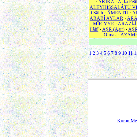
·
AKÎKA
·
Akl-ı Feâ
ALEYHİSSALÂTÜ V
i Sâlih
·
ÂMENTÜ
·
A
ARABÎ AYLAR
·
ARA
MÎRİYYE
·
ARÂZİ-İ
İlâhî
·
AŞR (Aşır)
·
AŞR 
Olmak
·
AZAM
1
2
3
4
5
6
7
8
9
10
11
1
Kuran Me