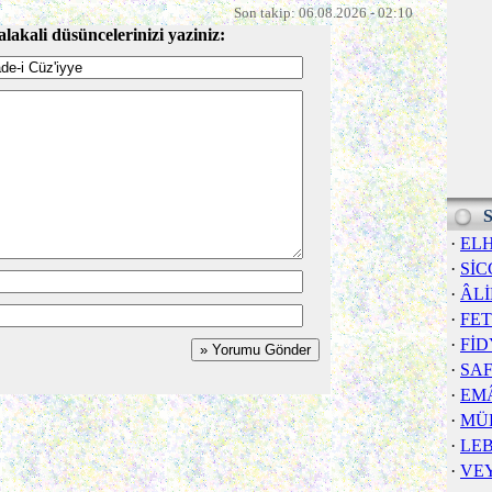
Son takip: 06.08.2026 - 02:10
alakali düsüncelerinizi yaziniz:
S
·
EL
·
SİC
·
ÂL
·
FE
·
FİD
·
SA
·
EM
·
MÜ
·
LE
·
VE