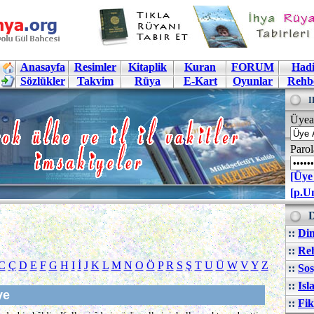
Anasayfa
Resimler
Kitaplik
Kuran
FORUM
Hadi
Sözlükler
Takvim
Rüya
E-Kart
Oyunlar
Rehb
I
Üyea
Parol
[Üye
[p.U
D
::
Din
::
Reh
C
Ç
D
E
F
G
H
I
İ
J
K
L
M
N
O
Ö
P
R
S
Ş
T
U
Ü
W
V
Y
Z
::
Sos
::
Isl
ye
::
Fik