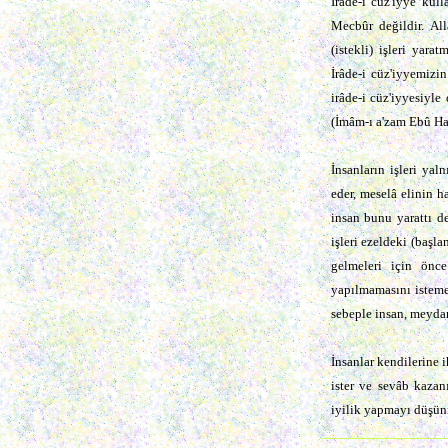
İrâde-i cüz'iyye kull
Mecbûr değildir. All
(istekli) işleri yara
İrâde-i cüz'iyyemizin
irâde-i cüz'iyyesiyle 
(İmâm-ı a'zam Ebû Ha
İnsanların işleri yal
eder, meselâ elinin h
insan bunu yarattı de
işleri ezeldeki (başl
gelmeleri için önce
yapılmamasını isteme
sebeple insan, meyda
İnsanlar kendilerine i
ister ve sevâb kazan
iyilik yapmayı düşünm