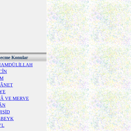
ecme Konular
HAMDÜLİLLAH
CÎN
İM
TÂNET
YE
FÂ VE MERVE
ÂN
RŞİD
BBEYK
YL