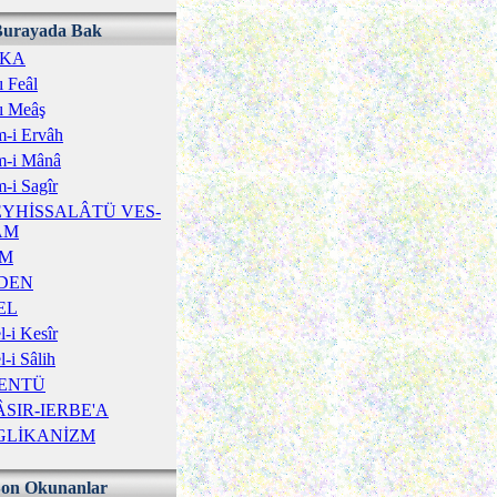
Burayada Bak
ÎKA
ı Feâl
ı Meâş
-i Ervâh
m-i Mânâ
-i Sagîr
YHİSSALÂTÜ VES-
ÂM
İM
DEN
EL
-i Kesîr
-i Sâlih
ENTÜ
SIR-IERBE'A
GLİKANİZM
Son Okunanlar