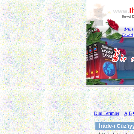
Açılış
Favori
Dini Terimler
A
B
İrâde-i Cüz'iy