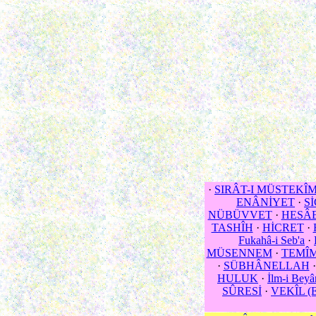
·
SIRÂT-I MÜSTEKÎ
ENÂNİYET
·
S
NÜBÜVVET
·
HESÂB 
TASHÎH
·
HİCRET
·
Fukahâ-i Seb'a
·
MÜSENNEM
·
TEMÎ
·
SÜBHÂNELLAH
HULUK
·
İlm-i Beyâ
SÛRESİ
·
VEKÎL (E