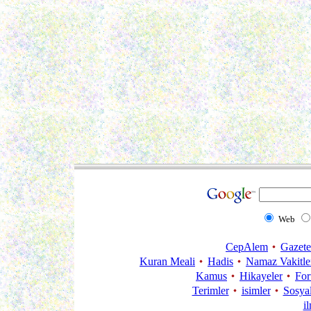
Web
CepAlem
Gazete
Kuran Meali
Hadis
Namaz Vakitle
Kamus
Hikayeler
Fo
Terimler
isimler
Sosya
i