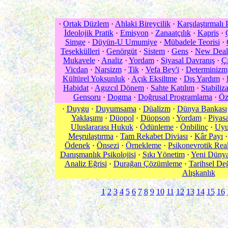
·
Ortak Düzlem
·
Ahlaki Bireycilik
·
Karşılaştırmalı 
İdeolojik Pratik
·
Emisyon
·
Zanaatçılık
·
Kapris
·
Simge
·
Düyün-U Umumiye
·
Mübadele Teorisi
·
Teşekkülleri
·
Genörgüt
·
Sistem
·
Gens
·
New Deal
Mukavele
·
Analiz
·
Yordam
·
Siyasal Davranış
·
Ç
Vicdan
·
Narsizm
·
Tik
·
Vefa Bey'i
·
Determinizm
Kültürel Yoksunluk
·
Açık Eksiltme
·
Dış Yardım
·
Habidat
·
Agızcıl Dönem
·
Sahte Katılım
·
Stabiliz
Gensoru
·
Dogma
·
Doğrusal Programlama
·
Öz
·
Duygu
·
Duyumsama
·
Düalizm
·
Dünya Bankası
Yaklaşımı
·
Düopol
·
Düopson
·
Yordam
·
Piyas
Uluslararası Hukuk
·
Ödünleme
·
Önbilinç
·
Uy
Meşrulaştırma
·
Tam Rekabet Diviası
·
Kâr Payı
Ödenek
·
Önsezi
·
Örnekleme
·
Psikonevrotik Rea
Danışmanlık Psikolojisi
·
Sıkı Yönetim
·
Yeni Düny
Analiz Eğrisi
·
Durağan Çözümleme
·
Tarihsel De
Alışkanlık
1
2
3
4
5
6
7
8
9
10
11
12
13
14
15
16