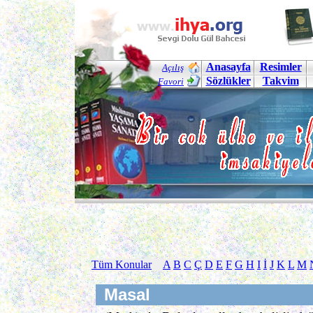
Anasayfa
Resimler
Açılış
Sözlükler
Takvim
Favori
Tüm Konular
A
B
C
Ç
D
E
F
G
H
I
İ
J
K
L
M
Masal