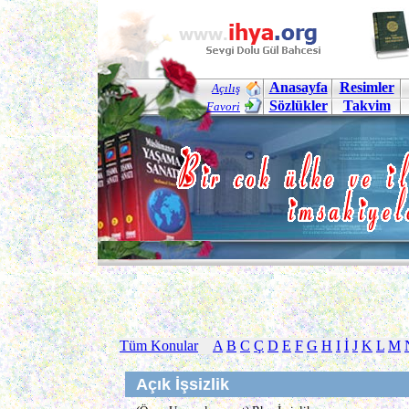
Anasayfa
Resimler
Açılış
Sözlükler
Takvim
Favori
Tüm Konular
A
B
C
Ç
D
E
F
G
H
I
İ
J
K
L
M
Açık İşsizlik