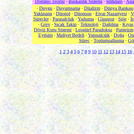
Domino Teorisi
·
Başkanlık Sistemi
·
İstihdam
·
Ana
·
Duygu
·
Duyumsama
·
Düalizm
·
Dünya Bankası
Yaklaşımı
·
Düopol
·
Düopson
·
Etvar Nazariyesi
·
V
Süreçler
·
Parasalcluk
·
Yadsıma
·
Glasnost
·
Süje
·
İ
·
Grev
·
Sıcak Takip
·
Teknoloji
·
Dağılma
·
Kıyas
Döviz Kuru Sistemi
·
Leontief Paradoksu
·
Panteizm
Eytişim
·
Maliyet Bedeli
·
Yapısalcılık
·
Doğa
·
Ont
Süreç
·
Toplumsallaşma
·
Gö
1
2
3
4
5
6
7
8
9
10
11
12
13
14
15
16