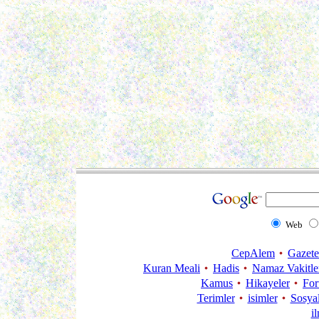
Web
CepAlem
Gazete
Kuran Meali
Hadis
Namaz Vakitle
Kamus
Hikayeler
Fo
Terimler
isimler
Sosya
i