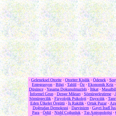
·
Geleneksel Otorite
·
Otoriter Kişilik
·
Ödenek
·
Sos
Entegrasyon
·
Bilgi
·
Tahlil
·
Öz
·
Ekonomik Kriz
Düşünce
·
Yasama Dokunulmazlığı
·
İtikat
·
Masalbi
İnformel Grup
·
Denge Miktarı
·
Sömürgeleştirme
·
Sömürgecilik
·
Fizyolojik Psikoloji
·
Dayıcılık
·
Tanrı
Eden Ülkeler Örgütü
·
İş Rakilik
·
Ortak Pazar
·
Azg
Doğrudan Demokrasi
·
Darvinizm
·
Gayri İradî İşs
Para
·
Ödül
·
Nisbî Çoğunluk
·
Tıp Antropolojisi
·