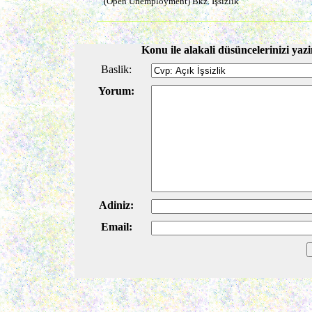
(Öpen Unemployment) Bkz. İşsizlik
Konu ile alakali düsüncelerinizi yazi
Baslik:
Yorum:
Adiniz:
Email: