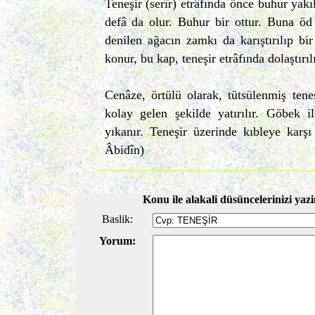
Teneşir (serîr) etrâfında önce buhur yakıl
defâ da olur. Buhur bir ottur. Buna öd
denilen ağacın zamkı da karıştırılıp bir
konur, bu kap, teneşir etrâfında dolaştırıl
Cenâze, örtülü olarak, tütsülenmiş teneş
kolay gelen şekilde yatırılır. Göbek i
yıkanır. Teneşir üzerinde kıbleye karşı 
Âbidîn)
Konu ile alakali düsüncelerinizi yazi
Baslik:
Yorum: