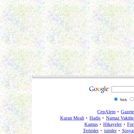
Web
CepAlem
Gazete
Kuran Meali
Hadis
Namaz Vakitle
Kamus
Hikayeler
Fo
Terimler
isimler
Sosya