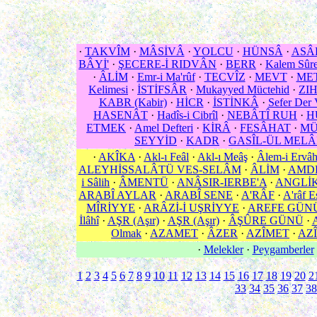
·
TAKVÎM
·
MÂSİVÂ
·
YOLCU
·
HÜNSÂ
·
ASÂ
BÂYİ'
·
ŞECERE-İ RIDVÂN
·
BERR
·
Kalem Sûre
·
ÂLİM
·
Emr-i Ma'rûf
·
TECVÎZ
·
MEVT
·
MET
Kelimesi
·
İSTİFSÂR
·
Mukayyed Müctehid
·
ZI
KABR (Kabir)
·
HİCR
·
İSTİNKÂ
·
Sefer Der 
HASENÂT
·
Hadîs-i Cibrîl
·
NEBÂTÎ RUH
·
H
ETMEK
·
Amel Defteri
·
KİRÂ
·
FESÂHAT
·
MÜ
SEYYİD
·
KADR
·
GASÎL-ÜL MELÂ
·
AKÎKA
·
Akl-ı Feâl
·
Akl-ı Meâş
·
Âlem-i Ervâ
ALEYHİSSALÂTÜ VES-SELÂM
·
ÂLİM
·
AMD
i Sâlih
·
ÂMENTÜ
·
ANÂSIR-IERBE'A
·
ANGLİ
ARABÎ AYLAR
·
ARABÎ SENE
·
A'RÂF
·
A'râf E
MÎRİYYE
·
ARÂZİ-İ UŞRİYYE
·
AREFE GÜN
İlâhî
·
AŞR (Aşır)
·
AŞR (Aşır)
·
ÂŞÛRE GÜNÜ
·
Olmak
·
AZAMET
·
ÂZER
·
AZÎMET
·
AZÎ
·
Melekler
·
Peygamberler
1
2
3
4
5
6
7
8
9
10
11
12
13
14
15
16
17
18
19
20
2
33
34
35
36
37
38