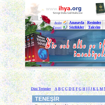
Anasayfa
Resimler
Açılış
Sözlükler
Takvim
Favori
Dini Terimler
A
B
C
Ç
D
E
F
G
H
I
İ
J
K
L
M
TENEŞİR