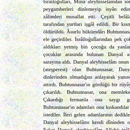
İsrâiloğulları, Mûsâ aleyhisselâmdan so
peygamberleri dinlemeyip isyân edin
zâlimleri musallat etti. Çeşitli belâ
tarafından yurtları işgâl edildi. Bir kıs
öldürüldü. Âsurlu hükümdârı Buhtunnasar
ele geçirdiler. İsrâiloğullarından pek ç
aldıkları yetmiş bin çocuğu da yanlar
çocuklar arasında bulunan Danyal al
sarayına aldı. Danyal aleyhisselâm onu
(ateşperest) olan Buhtunnasar, Dany
dinlerinden olmadığını anlayarak yanın
attırdı. Buhtunnasar'ın gördüğü bir rüyây
çıkarıldı. Buhtunnasar, ona memleket
Çıkardığı fermanla ona saygı gös
Buhtunnasar'ın adamları onu kıskandılar 
istediler. İleri gelen adamlarının dedik
Danyal aleyhisselâmı kendi dîninden ol
Fakat Danyal aleyhisselâm Allahü teâl