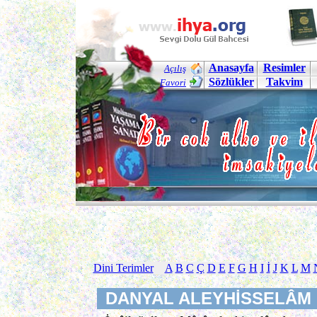
Anasayfa
Resimler
Açılış
Sözlükler
Takvim
Favori
Dini Terimler
A
B
C
Ç
D
E
F
G
H
I
İ
J
K
L
M
DANYAL ALEYHİSSELÂM