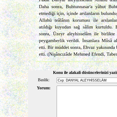
Daha sonra, Buhtunnasar'a yâhut Buht
etmediği için, içinde arslanların bulundu
Allahü teâlânın koruması ile arslan
atıldığı kuyudan sağ sâlim kurtuldu. 
sonra, Üzeyr aleyhisselâm ile birlikte
peygamberlik verildi. İnsanlara Mûsâ al
etti. Bir müddet sonra, Ehvaz yakınında 
etti. (Nişâncızâde Mehmed Efendi, Taber
Konu ile alakali düsüncelerinizi yazi
Baslik:
Yorum: