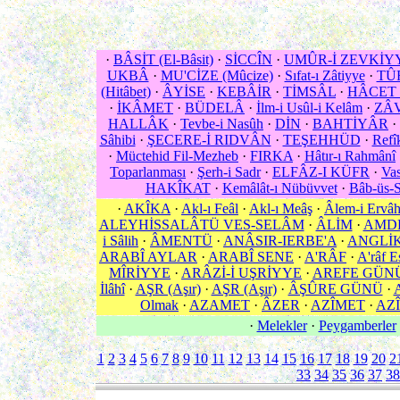
·
BÂSİT (El-Bâsit)
·
SİCCÎN
·
UMÛR-İ ZEVKİY
UKBÂ
·
MU'CİZE (Mûcize)
·
Sıfat-ı Zâtiyye
·
TÛ
(Hitâbet)
·
ÂYİSE
·
KEBÂİR
·
TİMSÂL
·
HÂCET
·
İKÂMET
·
BÜDELÂ
·
İlm-i Usûl-i Kelâm
·
ZÂ
HALLÂK
·
Tevbe-i Nasûh
·
DİN
·
BAHTİYÂR
·
Sâhibi
·
ŞECERE-İ RIDVÂN
·
TEŞEHHÜD
·
Refîk
·
Müctehid Fil-Mezheb
·
FIRKA
·
Hâtır-ı Rahmânî
Toparlanması
·
Şerh-i Sadr
·
ELFÂZ-I KÜFR
·
Vas
HAKÎKAT
·
Kemâlât-ı Nübüvvet
·
Bâb-üs-
·
AKÎKA
·
Akl-ı Feâl
·
Akl-ı Meâş
·
Âlem-i Ervâ
ALEYHİSSALÂTÜ VES-SELÂM
·
ÂLİM
·
AMD
i Sâlih
·
ÂMENTÜ
·
ANÂSIR-IERBE'A
·
ANGLİ
ARABÎ AYLAR
·
ARABÎ SENE
·
A'RÂF
·
A'râf E
MÎRİYYE
·
ARÂZİ-İ UŞRİYYE
·
AREFE GÜN
İlâhî
·
AŞR (Aşır)
·
AŞR (Aşır)
·
ÂŞÛRE GÜNÜ
·
Olmak
·
AZAMET
·
ÂZER
·
AZÎMET
·
AZÎ
·
Melekler
·
Peygamberler
1
2
3
4
5
6
7
8
9
10
11
12
13
14
15
16
17
18
19
20
2
33
34
35
36
37
38