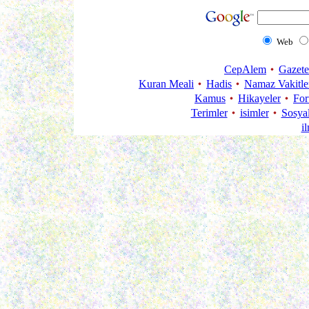
Web
CepAlem
Gazete
Kuran Meali
Hadis
Namaz Vakitle
Kamus
Hikayeler
Fo
Terimler
isimler
Sosya
i