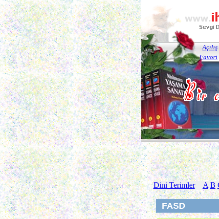
Açılış
Favori
Dini Terimler
A
B
FASD