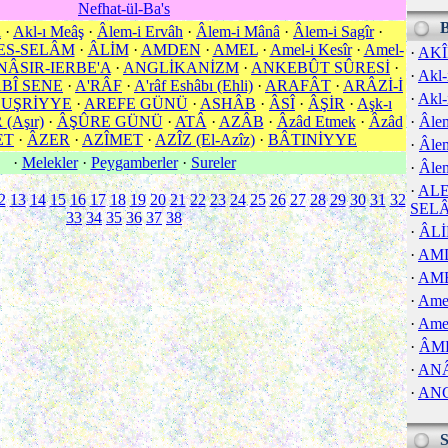
Nefhat-ül-Ba's
l
·
Akl-ı Meâş
·
Âlem-i Ervâh
·
Âlem-i Mânâ
·
Âlem-i Sagîr
·
ES-SELÂM
·
ÂLİM
·
AMDEN
·
AMEL
·
Amel-i Kesîr
·
Amel-
·
AK
NÂSIR-IERBE'A
·
ANGLİKANİZM
·
ANKEBÛT SÛRESİ
·
·
Akl-
BÎ SENE
·
A'RÂF
·
A'râf Eshâbı (Ehli)
·
ARAFÂT
·
ARÂZİ-İ
·
Akl-
 UŞRİYYE
·
AREFE GÜNÜ
·
ASHÂB
·
ÂSÎ
·
ÂŞİR
·
Aşk-ı
(Aşır)
·
ÂŞÛRE GÜNÜ
·
ATÂ
·
AZÂB
·
Âzâd Etmek
·
Âzâd
·
Âlem
ET
·
ÂZER
·
AZÎMET
·
AZÎZ (El-Azîz)
·
BÂTINİYYE
·
Âle
·
Melekler
·
Peygamberler
·
Sureler
·
Âlem
·
ALE
2
13
14
15
16
17
18
19
20
21
22
23
24
25
26
27
28
29
30
31
32
SEL
33
34
35
36
37
38
·
ÂL
·
AM
·
AM
·
Amel
·
Amel
·
ÂM
·
ANÂ
·
AN