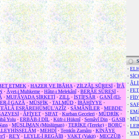
S
·
EL
·
SİC
·
ÂL
BET ETMEK
·
HAZER VE İBÂHA
·
ZİLZÂL SÛRESİ
·
ÎFÂ
·
FE
N
·
Âyet-i Muhkeme
·
Hâtır-ı Melekânî
·
BERÂE SÛRESİ
·
Â
·
MUFÂVADA ŞİRKETİ
·
ZILL
·
İSTİFSÂR
·
GANÎ (El-
·
FİD
ER-İ GAZÂ
·
MÜŞFİK
·
TALMÛD
·
İBÂHİYYE
·
·
SA
EÂLÂ ESRÂREHÜMÜL'AZÎZ
·
ŞÂMÂNÎLER
·
MEBDE'
·
EM
GAZVESİ
·
ÂFİYET
·
SIFAT
·
Kurban Geceleri
·
MÜDRİK
·
·
MÜ
tibâ Yolu
·
ERBÂB-I DİL
·
Küfr-i Hükmî
·
Semâvî Din
·
GASB
Nass
·
MÜSLİMAN (Müslüman)
·
TERİKE (Tereke)
·
BORÇ
·
·
LE
ALEYHİSSELÂM
·
MEHDÎ
·
Temkîn Zamânı
·
KİNÂYE
·
VE
r'î
·
RE'Y
·
LEYLE-İ REGÂİB
·
VAKT (Vakit)
·
MECZÛB
·