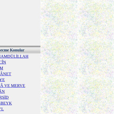
ecme Konular
HAMDÜLİLLAH
CÎN
İM
TÂNET
YE
FÂ VE MERVE
ÂN
RŞİD
BBEYK
YL