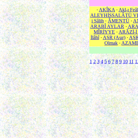
·
AKÎKA
·
Akl-ı Feâ
ALEYHİSSALÂTÜ V
i Sâlih
·
ÂMENTÜ
·
A
ARABÎ AYLAR
·
ARA
MÎRİYYE
·
ARÂZİ-İ
İlâhî
·
AŞR (Aşır)
·
AŞR 
Olmak
·
AZAM
1
2
3
4
5
6
7
8
9
10
11
1