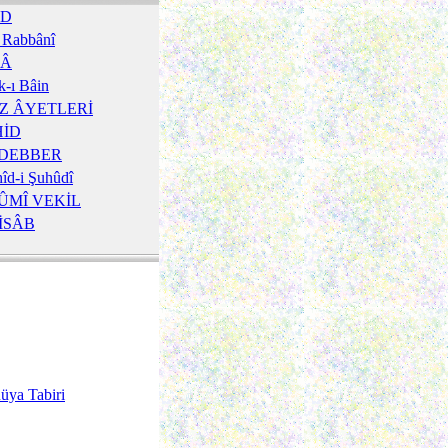
SD
i Rabbânî
YÂ
k-ı Bâin
Z ÂYETLERİ
HİD
DEBBER
îd-i Şuhûdî
ÛMÎ VEKİL
İSÂB
üya Tabiri