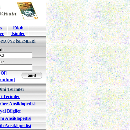
s
Fıkıh
er
Isimler
HYA ÜYE İŞLEMLERİ
di:
a :
 Ol]
nuttum]
ini Terimler
i Terimler
ber Ansiklopedisi
yal Bilgiler
am Ansiklopedisi
ih Ansiklopedisi