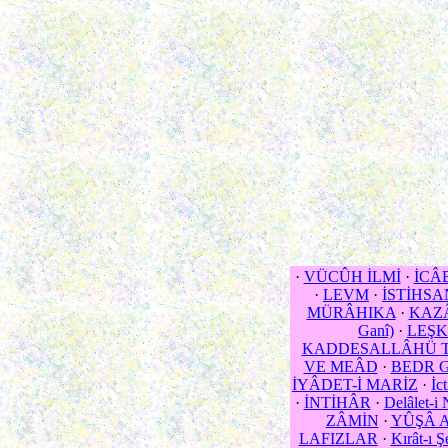
·
VÜCÛH İLMİ
·
İCÂ
·
LEVM
·
İSTİHSA
MÜRÂHIKA
·
KAZ
Ganî)
·
LEŞK
KADDESALLÂHÜ T
VE MEÂD
·
BEDR 
İYÂDET-İ MARİZ
·
İc
·
İNTİHÂR
·
Delâlet-i 
ZÂMİN
·
YÛŞÂ 
LAFIZLAR
·
Kırât-ı Şe