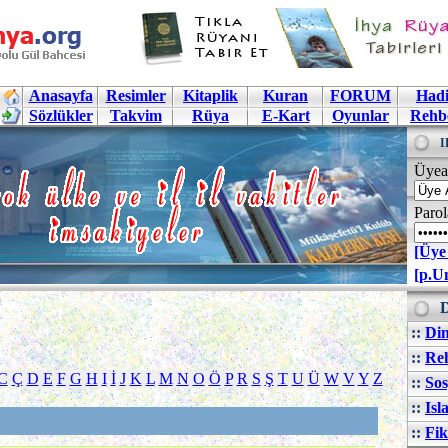
Anasayfa
Resimler
Kitaplik
Kuran
FORUM
Hadi
Sözlükler
Takvim
Rüya
E-Kart
Oyunlar
Rehb
I
Üyea
Parol
[Üye
[p.U
D
::
Din
::
Reh
C
Ç
D
E
F
G
H
I
İ
J
K
L
M
N
O
Ö
P
R
S
Ş
T
U
Ü
W
V
Y
Z
::
Sos
::
Isl
::
Fik