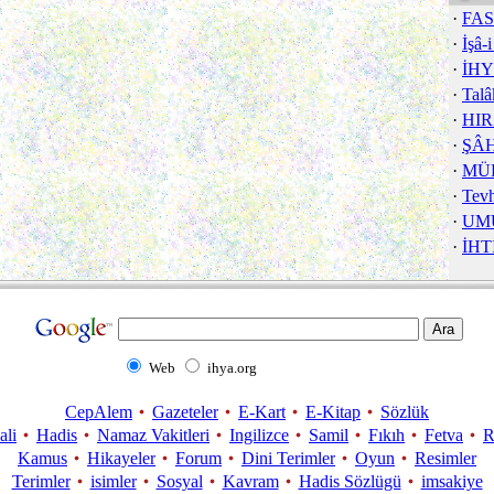
·
FA
·
İşâ-
·
İH
·
Talâ
·
HIR
·
ŞÂ
·
MÜ
·
Tevh
·
UM
·
İHT
Web
ihya.org
CepAlem
Gazeteler
E-Kart
E-Kitap
Sözlük
ali
Hadis
Namaz Vakitleri
Ingilizce
Samil
Fıkıh
Fetva
R
Kamus
Hikayeler
Forum
Dini Terimler
Oyun
Resimler
Terimler
isimler
Sosyal
Kavram
Hadis Sözlügü
imsakiye