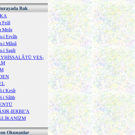
Burayada Bak
ÎKA
ı Feâl
ı Meâş
-i Ervâh
m-i Mânâ
-i Sagîr
YHİSSALÂTÜ VES-
ÂM
İM
DEN
EL
-i Kesîr
-i Sâlih
ENTÜ
SIR-IERBE'A
GLİKANİZM
Son Okunanlar