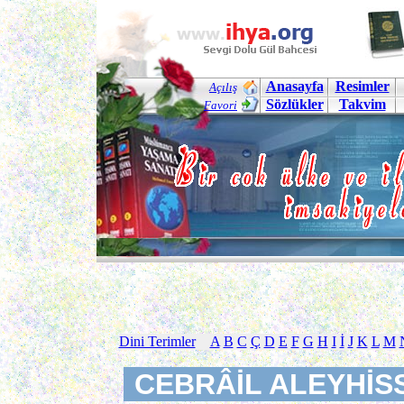
Anasayfa
Resimler
Açılış
Sözlükler
Takvim
Favori
Dini Terimler
A
B
C
Ç
D
E
F
G
H
I
İ
J
K
L
M
CEBRÂİL ALEYHİS