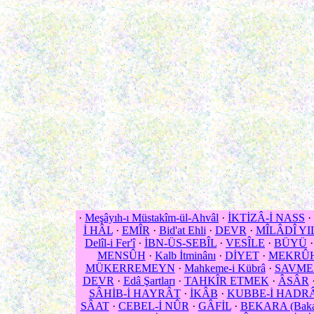
·
Meşâyıh-ı Müstakîm-ül-Ahvâl
·
İKTİZÂ-İ NASS
·
İ HÂL
·
EMÎR
·
Bid'at Ehli
·
DEVR
·
MÎLÂDÎ YI
Delîl-i Fer'î
·
İBN-ÜS-SEBÎL
·
VESÎLE
·
BÜYÜ
MENSÛH
·
Kalb İtminânı
·
DİYET
·
MEKRÛ
MÜKERREMEYN
·
Mahkeme-i Kübrâ
·
SAVME
DEVR
·
Edâ Şartları
·
TAHKÎR ETMEK
·
ÂSÂR
SÂHİB-İ HAYRÂT
·
İKÂB
·
KUBBE-İ HADR
SÂAT
·
CEBEL-İ NÛR
·
GÂFİL
·
BEKARA (Baka