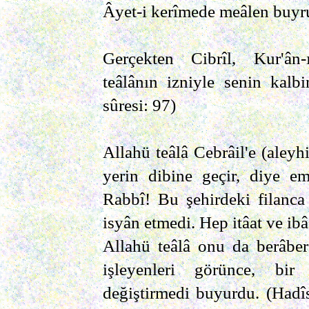
Âyet-i kerîmede meâlen buyru
Gerçekten Cibrîl, Kur'ân
teâlânın izniyle senin kalb
sûresi: 97)
Allahü teâlâ Cebrâil'e (aleyhi
yerin dibine geçir, diye em
Rabbî! Bu şehirdeki filanca
isyân etmedi. Hep itâat ve ib
Allahü teâlâ onu da berâber
işleyenleri görünce, bir
değiştirmedi buyurdu. (Hadîs