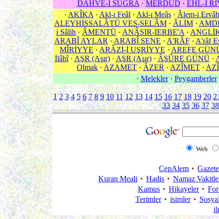
DAHVE-İ SUGRA
·
MERDÛD
·
EHL-İ R
·
AKÎKA
·
Akl-ı Feâl
·
Akl-ı Meâş
·
Âlem-i Ervâ
ALEYHİSSALÂTÜ VES-SELÂM
·
ÂLİM
·
AMD
i Sâlih
·
ÂMENTÜ
·
ANÂSIR-IERBE'A
·
ANGLİ
ARABÎ AYLAR
·
ARABÎ SENE
·
A'RÂF
·
A'râf E
MÎRİYYE
·
ARÂZİ-İ UŞRİYYE
·
AREFE GÜN
İlâhî
·
AŞR (Aşır)
·
AŞR (Aşır)
·
ÂŞÛRE GÜNÜ
·
Olmak
·
AZAMET
·
ÂZER
·
AZÎMET
·
AZÎ
·
Melekler
·
Peygamberler
1
2
3
4
5
6
7
8
9
10
11
12
13
14
15
16
17
18
19
20
2
33
34
35
36
37
38
Web
CepAlem
Gazete
Kuran Meali
Hadis
Namaz Vakitle
Kamus
Hikayeler
Fo
Terimler
isimler
Sosya
i