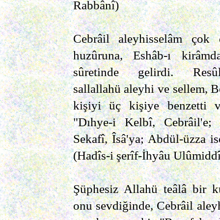
Rabbânî)
Cebrâil aleyhisselâm çok d
huzûruna, Eshâb-ı kirâmd
sûretinde gelirdi. Resû
sallallahü aleyhi ve sellem,
kişiyi üç kişiye benzetti 
"Dıhye-i Kelbî, Cebrâil'e
Sekafî, Îsâ'ya; Abdül-üzza is
(Hadîs-i şerîf-İhyâu Ulûmidd
Şüphesiz Allahü teâlâ bir k
onu sevdiğinde, Cebrâil aleyh