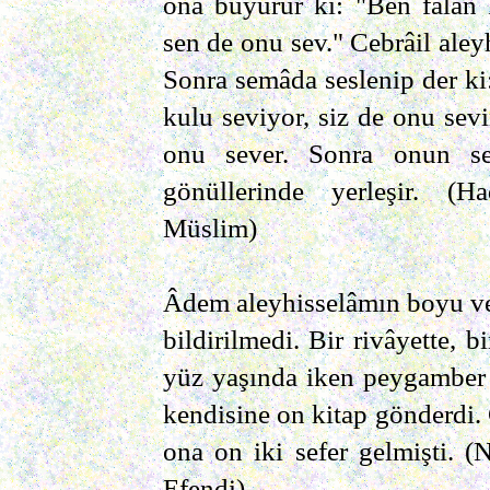
ona buyurur ki: "Ben falan
sen de onu sev." Cebrâil aley
Sonra semâda seslenip der ki:
kulu seviyor, siz de onu sev
onu sever. Sonra onun sev
gönüllerinde yerleşir. (Had
Müslim)
Âdem aleyhisselâmın boyu ve
bildirilmedi. Bir rivâyette, 
yüz yaşında iken peygamber 
kendisine on kitap gönderdi. 
ona on iki sefer gelmişti.
Efendi)