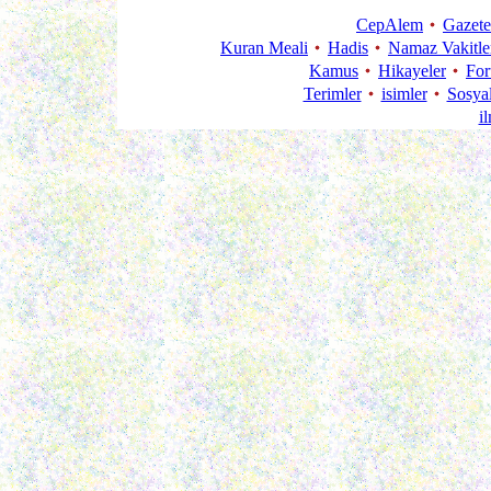
CepAlem
Gazete
Kuran Meali
Hadis
Namaz Vakitle
Kamus
Hikayeler
Fo
Terimler
isimler
Sosya
i