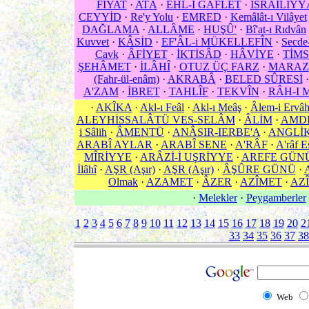
FİYAT
·
ATÂ
·
EHL-İ GAFLET
·
İSRÂİLİYY
CEYYİD
·
Re'y Yolu
·
EMRED
·
Kemâlât-ı Vilâyet
DAĞLAMA
·
ALLÂME
·
HUŞÛ'
·
Bî'at-ı Rıdvân
Kuvvet
·
KÂSİD
·
EF'ÂL-i MÜKELLEFÎN
·
Secde
Cavk
·
ÂFİYET
·
İKTİSÂD
·
HÂVİYE
·
TİM
ŞEHÂMET
·
İLÂHÎ
·
OTUZ ÜÇ FARZ
·
MARAZ
(Fahr-ül-enâm)
·
AKRABÂ
·
BELED SÛRESİ
A'ZAM
·
İBRET
·
TAHLÎF
·
TEKVÎN
·
RÂH-I 
·
AKÎKA
·
Akl-ı Feâl
·
Akl-ı Meâş
·
Âlem-i Ervâ
ALEYHİSSALÂTÜ VES-SELÂM
·
ÂLİM
·
AMD
i Sâlih
·
ÂMENTÜ
·
ANÂSIR-IERBE'A
·
ANGLİ
ARABÎ AYLAR
·
ARABÎ SENE
·
A'RÂF
·
A'râf E
MÎRİYYE
·
ARÂZİ-İ UŞRİYYE
·
AREFE GÜN
İlâhî
·
AŞR (Aşır)
·
AŞR (Aşır)
·
ÂŞÛRE GÜNÜ
·
Olmak
·
AZAMET
·
ÂZER
·
AZÎMET
·
AZÎ
·
Melekler
·
Peygamberler
1
2
3
4
5
6
7
8
9
10
11
12
13
14
15
16
17
18
19
20
2
33
34
35
36
37
38
Web