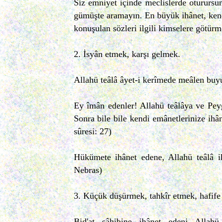
Siz emniyet içinde meclislerde oturursun
gümüşte aramayın. En büyük ihânet, ken
konuşulan sözleri ilgili kimselere götürm
2. İsyân etmek, karşı gelmek.
Allahü teâlâ âyet-i kerîmede meâlen buy
Ey îmân edenler! Allahü teâlâya ve Pey
Sonra bile bile kendi emânetlerinize ihâ
sûresi: 27)
Hükümete ihânet edene, Allahü teâlâ ih
Nebras)
3. Küçük düşürmek, tahkîr etmek, hafife
Bid'at sâhibine ihânet edeni Allah