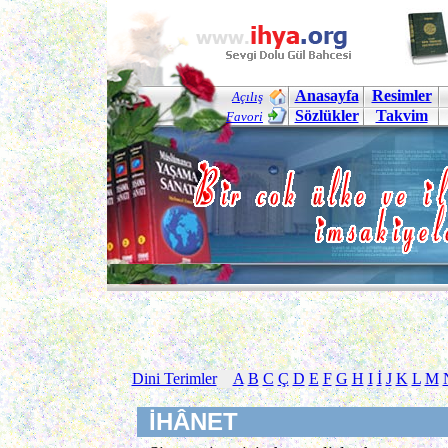
Anasayfa
Resimler
Açılış
Sözlükler
Takvim
Favori
Dini Terimler
A
B
C
Ç
D
E
F
G
H
I
İ
J
K
L
M
İHÂNET