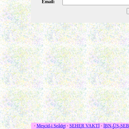
Email:
·
Mescid-i Seâdet
·
SEHER VAKTİ
·
İBN-ÜS-SEB