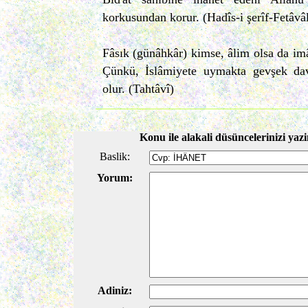
korkusundan korur. (Hadîs-i şerîf-Fetâv
Fâsık (günâhkâr) kimse, âlim olsa da i
Çünkü, İslâmiyete uymakta gevşek dav
olur. (Tahtâvî)
Konu ile alakali düsüncelerinizi yazi
Baslik:
Yorum:
Adiniz: