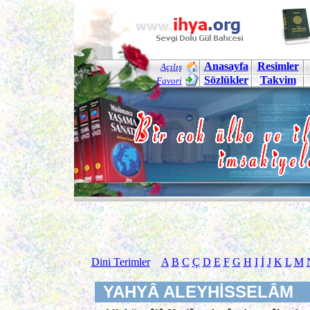
Anasayfa
Resimler
Açılış
Sözlükler
Takvim
Favori
Dini Terimler
A
B
C
Ç
D
E
F
G
H
I
İ
J
K
L
M
YAHYÂ ALEYHİSSELÂM