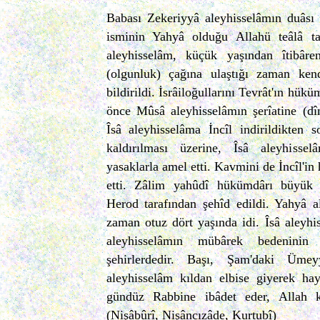
Babası Zekeriyyâ aleyhisselâmın duâsı
isminin Yahyâ olduğu Allahü teâlâ tar
aleyhisselâm, küçük yaşından îtibâre
(olgunluk) çağına ulaştığı zaman ken
bildirildi. İsrâiloğullarını Tevrât'ın hük
önce Mûsâ aleyhisselâmın şerîatine (dî
Îsâ aleyhisselâma İncîl indirildikten 
kaldırılması üzerine, Îsâ aleyhisse
yasaklarla amel etti. Kavmini de İncîl'i
etti. Zâlim yahûdî hükümdârı büyük 
Herod tarafından şehîd edildi. Yahyâ a
zaman otuz dört yaşında idi. Îsâ aleyh
aleyhisselâmın mübârek bedeninin
şehirlerdedir. Başı, Şam'daki Ümey
aleyhisselâm kıldan elbise giyerek hay
gündüz Rabbine ibâdet eder, Allah k
(Nişâbûrî, Nişâncızâde, Kurtubî)