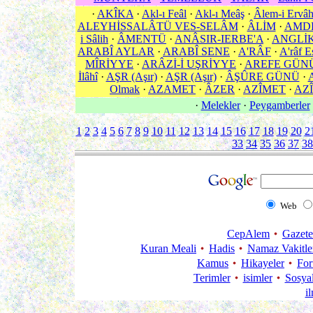
·
AKÎKA
·
Akl-ı Feâl
·
Akl-ı Meâş
·
Âlem-i Ervâ
ALEYHİSSALÂTÜ VES-SELÂM
·
ÂLİM
·
AMD
i Sâlih
·
ÂMENTÜ
·
ANÂSIR-IERBE'A
·
ANGLİ
ARABÎ AYLAR
·
ARABÎ SENE
·
A'RÂF
·
A'râf E
MÎRİYYE
·
ARÂZİ-İ UŞRİYYE
·
AREFE GÜN
İlâhî
·
AŞR (Aşır)
·
AŞR (Aşır)
·
ÂŞÛRE GÜNÜ
·
Olmak
·
AZAMET
·
ÂZER
·
AZÎMET
·
AZÎ
·
Melekler
·
Peygamberler
1
2
3
4
5
6
7
8
9
10
11
12
13
14
15
16
17
18
19
20
2
33
34
35
36
37
38
Web
CepAlem
Gazete
Kuran Meali
Hadis
Namaz Vakitle
Kamus
Hikayeler
Fo
Terimler
isimler
Sosya
i