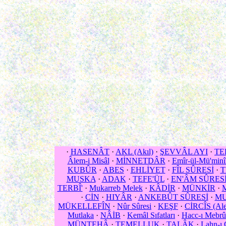
·
HASENÂT
·
AKL (Akıl)
·
ŞEVVÂL AYI
·
TE
Âlem-i Misâl
·
MİNNETDÂR
·
Emîr-ül-Mü'minî
KUBÛR
·
ABES
·
EHLİYET
·
FÎL SÛRESİ
·
T
MUSKA
·
ADAK
·
TEFE'ÜL
·
EN'ÂM SÛRES
TERBÎ'
·
Mukarreb Melek
·
KÂDİR
·
MÜNKİR
·
·
CİN
·
HIYÂR
·
ANKEBÛT SÛRESİ
·
MU
MÜKELLEFÎN
·
Nûr Sûresi
·
KEŞF
·
CİRCÎS (Ale
Mutlaka
·
NÂİB
·
Kemâl Sıfatları
·
Hacc-ı Mebrû
MÜNTEHÂ
·
TEMELLUK
·
TALÂK
·
Lahn-ı 