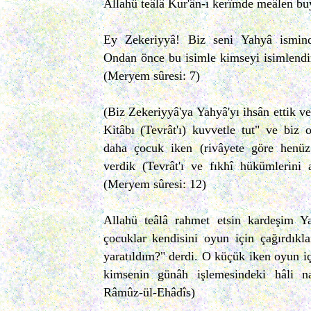
Allahü teâlâ Kur'ân-ı kerîmde meâlen bu
Ey Zekeriyyâ! Biz seni Yahyâ ismind
Ondan önce bu isimle kimseyi isimlendi
(Meryem sûresi: 7)
(Biz Zekeriyyâ'ya Yahyâ'yı ihsân ettik v
Kitâbı (Tevrât'ı) kuvvetle tut" ve biz
daha çocuk iken (rivâyete göre henü
verdik (Tevrât'ı ve fıkhî hükümlerini 
(Meryem sûresi: 12)
Allahü teâlâ rahmet etsin kardeşim Y
çocuklar kendisini oyun için çağırdıkl
yaratıldım?" derdi. O küçük iken oyun iç
kimsenin günâh işlemesindeki hâli nas
Râmûz-ül-Ehâdîs)