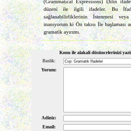
(Grammatıcal Expressıons) Dilin ifad
düzeni ile ilgili ifadeler. Bu İfade­
sağlanabilirliklerinin İstenmesi ve
inanıyorum ki Ön takısı İle başlaması an
gramatik ayırımı.
Konu ile alakali düsüncelerinizi yazi
Baslik:
Yorum:
Adiniz:
Email: