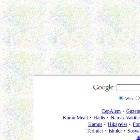
Web
CepAlem
Gazete
Kuran Meali
Hadis
Namaz Vakitle
Kamus
Hikayeler
Fo
Terimler
isimler
Sosya
i