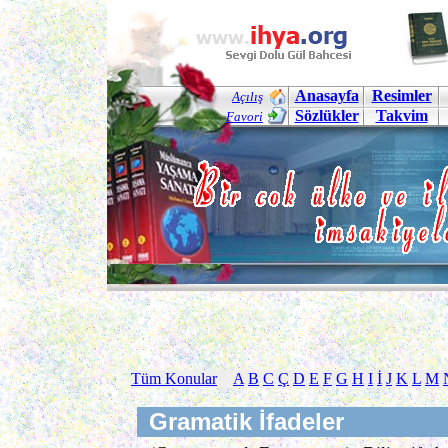
Anasayfa
Resimler
Açılış
Sözlükler
Takvim
Favori
Tüm Konular
A
B
C
Ç
D
E
F
G
H
I
İ
J
K
L
M
Gramatik İfadeler