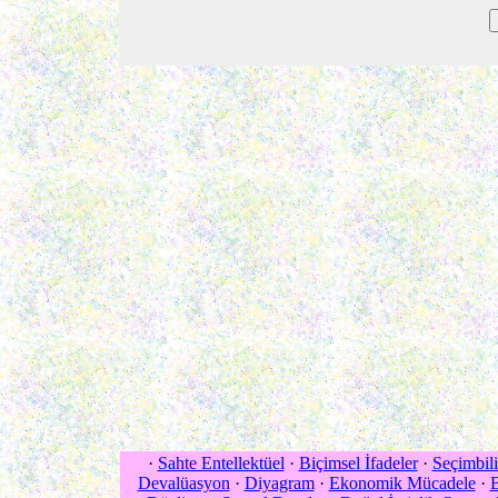
·
Sahte Entellektüel
·
Biçimsel İfadeler
·
Seçimbil
Devalüasyon
·
Diyagram
·
Ekonomik Mücadele
·
B