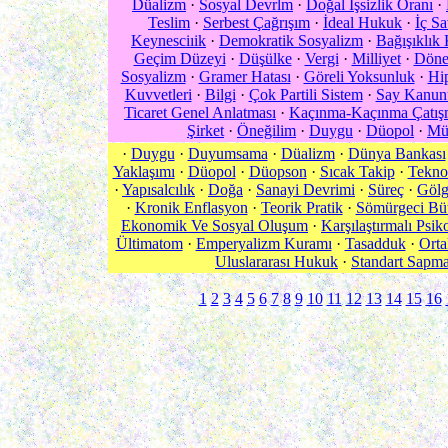
Düalizm
·
Sosyal Devrlm
·
Doğal İşsizlik Oranı
·
Teslim
·
Serbest Çağrışım
·
İdeal Hukuk
·
İç S
Keynesciıik
·
Demokratik Sosyalizm
·
Bağışıklık
Geçim Düzeyi
·
Düşülke
·
Vergi
·
Milliyet
·
Döner
Sosyalizm
·
Gramer Hatası
·
Göreli Yoksunluk
·
Hi
Kuvvetleri
·
Bilgi
·
Çok Partili Sistem
·
Say Kanun
Ticaret Genel Anlatması
·
Kaçınma-Kaçınma Çatış
Şirket
·
Öneğilim
·
Duygu
·
Düopol
·
Mü
·
Duygu
·
Duyumsama
·
Düalizm
·
Dünya Bankası
Yaklaşımı
·
Düopol
·
Düopson
·
Sıcak Takip
·
Teknol
·
Yapısalcılık
·
Doğa
·
Sanayi Devrimi
·
Süreç
·
Gölg
·
Kronik Enflasyon
·
Teorik Pratik
·
Sömürgeci Bü
Ekonomik Ve Sosyal Oluşum
·
Karşılaştırmalı Psiko
Ültimatom
·
Emperyalizm Kuramı
·
Tasadduk
·
Orta
Uluslararası Hukuk
·
Standart Sapm
1
2
3
4
5
6
7
8
9
10
11
12
13
14
15
16