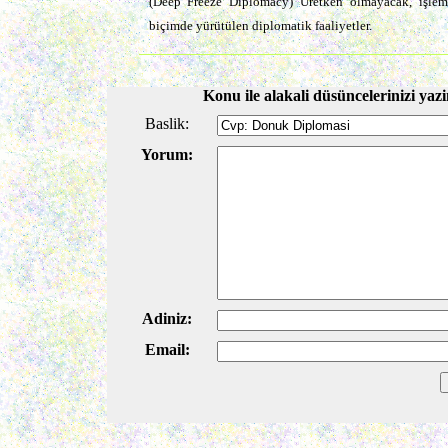
(Deep Freeze Dıplomacy) Üretken ol­mayacak, işle
biçimde yü­rütülen diplomatik faaliyetler.
Konu ile alakali düsüncelerinizi yazi
Baslik:
Yorum:
Adiniz:
Email: