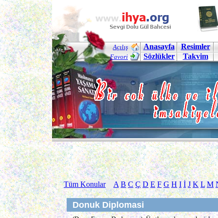
Anasayfa
Resimler
Açılış
Sözlükler
Takvim
Favori
Tüm Konular
A
B
C
Ç
D
E
F
G
H
I
İ
J
K
L
M
Donuk Diplomasi