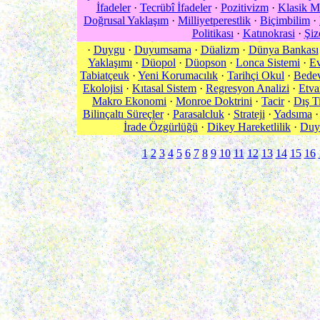
İfadeler
·
Tecrübî İfadeler
·
Pozitivizm
·
Klasik M
Doğrusal Yaklaşım
·
Milliyetperestlik
·
Biçimbilim
·
Politikası
·
Katınokrasi
·
Şiz
·
Duygu
·
Duyumsama
·
Düalizm
·
Dünya Bankası
Yaklaşımı
·
Düopol
·
Düopson
·
Lonca Sistemi
·
Ev
Tabiatçeuk
·
Yeni Korumacılık
·
Tarihçi Okul
·
Bedev
Ekolojisi
·
Kıtasal Sistem
·
Regresyon Analizi
·
Etva
Makro Ekonomi
·
Monroe Doktrini
·
Tacir
·
Dış T
Bilinçaltı Süreçler
·
Parasalcluk
·
Strateji
·
Yadsıma
İrade Özgürlüğü
·
Dikey Hareketlilik
·
Duya
1
2
3
4
5
6
7
8
9
10
11
12
13
14
15
16