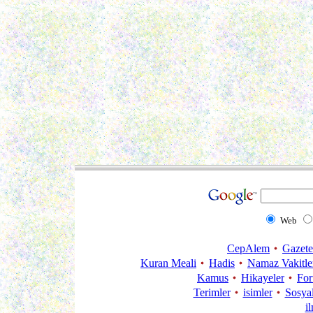
Web
CepAlem
Gazete
Kuran Meali
Hadis
Namaz Vakitle
Kamus
Hikayeler
Fo
Terimler
isimler
Sosya
i