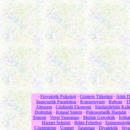
·
Fizyolojik Psikoloji
·
Gösteriş Tüketimi
·
Artık 
İnançsızlık Paradoksu
·
Konsorsiyum
·
Buhran
·
Th
Altruizm
·
Güdümlü Ekonomi
·
Sürdürülebilir Kal
Doğruluk
·
Kıtasal Sistem
·
Psikosomatîk Hastalık
·
Sistemi
·
Vergi Yansıması
·
Mutlak Gerçeklik
·
İçtiha
Hizmet Sektörü
·
Bilim Felsefesi
·
Epistemoloj
Çözümleme
·
Ümmet
·
Taşınmaz
·
Diyalektik
·
Siya