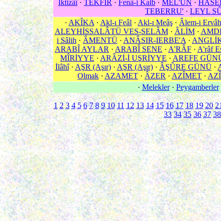
İktizâî
·
TEKFÎR
·
Fenâ-i Kalb
·
MEL'ÛN
·
HASE
TEBERRU'
·
LEYL S
·
AKÎKA
·
Akl-ı Feâl
·
Akl-ı Meâş
·
Âlem-i Ervâ
ALEYHİSSALÂTÜ VES-SELÂM
·
ÂLİM
·
AMD
i Sâlih
·
ÂMENTÜ
·
ANÂSIR-IERBE'A
·
ANGLİ
ARABÎ AYLAR
·
ARABÎ SENE
·
A'RÂF
·
A'râf E
MÎRİYYE
·
ARÂZİ-İ UŞRİYYE
·
AREFE GÜN
İlâhî
·
AŞR (Aşır)
·
AŞR (Aşır)
·
ÂŞÛRE GÜNÜ
·
Olmak
·
AZAMET
·
ÂZER
·
AZÎMET
·
AZÎ
·
Melekler
·
Peygamberler
1
2
3
4
5
6
7
8
9
10
11
12
13
14
15
16
17
18
19
20
2
33
34
35
36
37
38