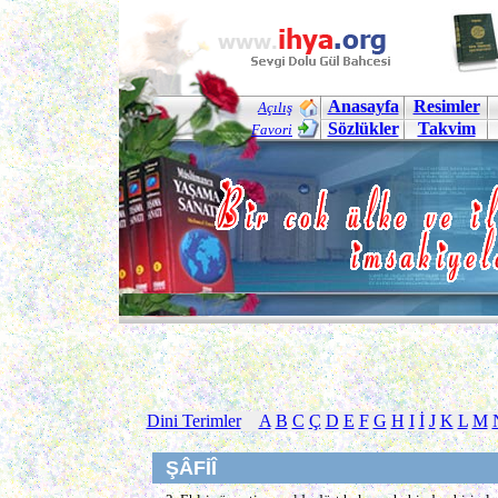
Anasayfa
Resimler
Açılış
Sözlükler
Takvim
Favori
Dini Terimler
A
B
C
Ç
D
E
F
G
H
I
İ
J
K
L
M
ŞÂFİÎ