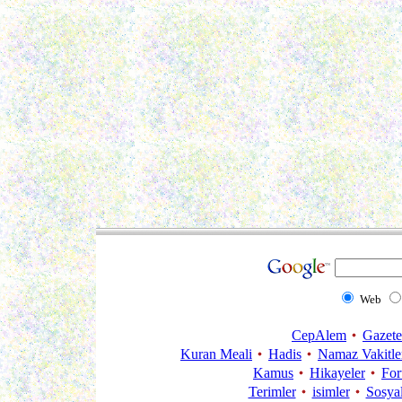
Web
CepAlem
Gazete
Kuran Meali
Hadis
Namaz Vakitle
Kamus
Hikayeler
Fo
Terimler
isimler
Sosya