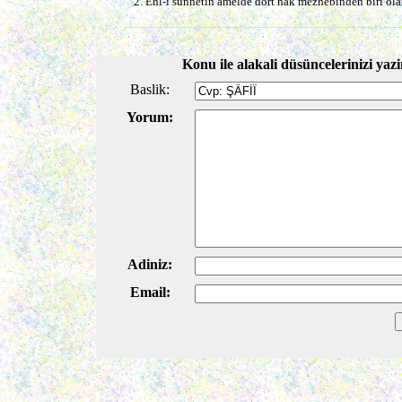
2. Ehl-i sünnetin amelde dört hak mezhebinden biri ol
Konu ile alakali düsüncelerinizi yazi
Baslik:
Yorum:
Adiniz:
Email: