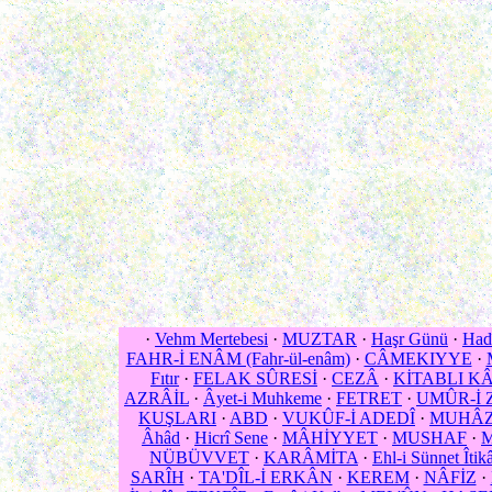
·
Vehm Mertebesi
·
MUZTAR
·
Haşr Günü
·
Had
FAHR-İ ENÂM (Fahr-ül-enâm)
·
CÂMEKIYYE
·
Fıtır
·
FELAK SÛRESİ
·
CEZÂ
·
KİTABLI K
AZRÂİL
·
Âyet-i Muhkeme
·
FETRET
·
UMÛR-İ 
KUŞLARI
·
ABD
·
VUKÛF-İ ADEDÎ
·
MUHÂ
Âhâd
·
Hicrî Sene
·
MÂHİYYET
·
MUSHAF
·
NÜBÜVVET
·
KARÂMİTA
·
Ehl-i Sünnet Îtik
SARÎH
·
TA'DÎL-İ ERKÂN
·
KEREM
·
NÂFİZ
·