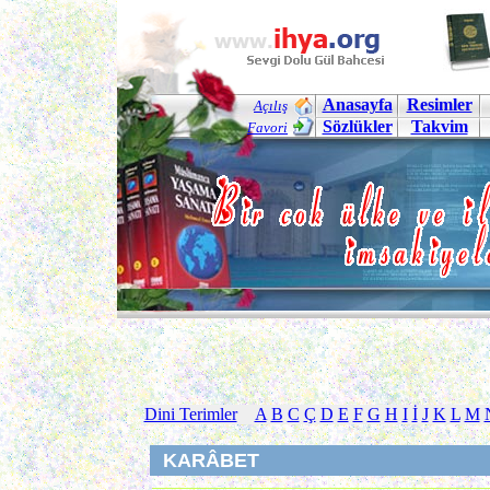
Anasayfa
Resimler
Açılış
Sözlükler
Takvim
Favori
Dini Terimler
A
B
C
Ç
D
E
F
G
H
I
İ
J
K
L
M
KARÂBET