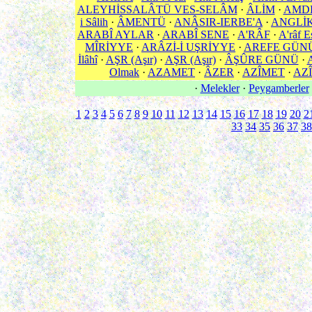
ALEYHİSSALÂTÜ VES-SELÂM
·
ÂLİM
·
AMD
i Sâlih
·
ÂMENTÜ
·
ANÂSIR-IERBE'A
·
ANGLİ
ARABÎ AYLAR
·
ARABÎ SENE
·
A'RÂF
·
A'râf E
MÎRİYYE
·
ARÂZİ-İ UŞRİYYE
·
AREFE GÜN
İlâhî
·
AŞR (Aşır)
·
AŞR (Aşır)
·
ÂŞÛRE GÜNÜ
·
Olmak
·
AZAMET
·
ÂZER
·
AZÎMET
·
AZÎ
·
Melekler
·
Peygamberler
1
2
3
4
5
6
7
8
9
10
11
12
13
14
15
16
17
18
19
20
2
33
34
35
36
37
38