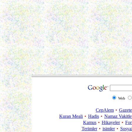
Web
CepAlem
Gazete
Kuran Meali
Hadis
Namaz Vakitle
Kamus
Hikayeler
Fo
Terimler
isimler
Sosya