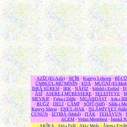
·
AZÎZ (El-Azîz)
·
SE'ÎR
·
Kureyş Lehçesi
·
BÎ-Ç
ÜMM-ÜL-MÜ'MİNÎN
·
EDÂ
·
MUĞNÎ (El-Muğn
İSRÂ SÛRESİ
·
IRK
·
NÂFİZ
·
Şühûd-i Enfüsî
·
İ
·
ÂSÎ
·
AŞERE-İ MÜBEŞŞERE
·
SELEFİYYE
·
M
MEVKIF
·
Fırka-i Dâlle
·
NİGÂHDÂŞT
·
Aşk-ı İlâ
·
BUĞZ
·
DELİ
·
CÂMİ'
·
SÔFÎ (Sûfî)
·
Sâlik-i M
Kureyş Sûresi
·
ENE'L-HAK
·
İSLÂMİYYET (İslâm
CÜNÛN
·
İZTİBÂ (İdtıbâ)
·
ITÂK
·
TEHÂVÜN
·
ACEM
·
Vehm Mertebesi
·
İstiskâ 
·
AKÎKA
·
Akl-ı Feâl
·
Akl-ı Meâş
·
Âlem-i Ervâ