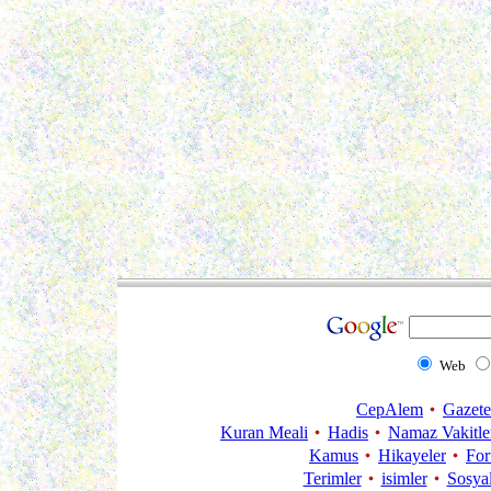
Web
CepAlem
Gazete
Kuran Meali
Hadis
Namaz Vakitle
Kamus
Hikayeler
Fo
Terimler
isimler
Sosya