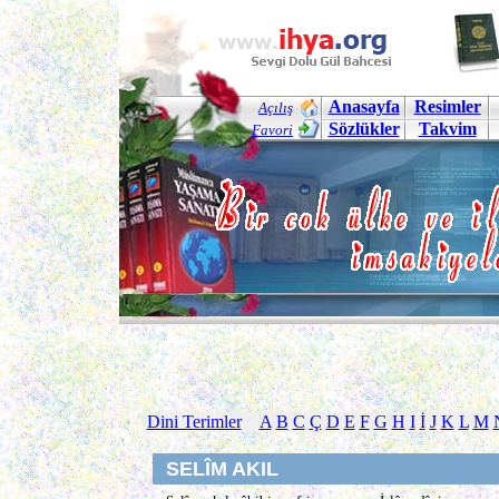
Anasayfa
Resimler
Açılış
Sözlükler
Takvim
Favori
Dini Terimler
A
B
C
Ç
D
E
F
G
H
I
İ
J
K
L
M
SELÎM AKIL