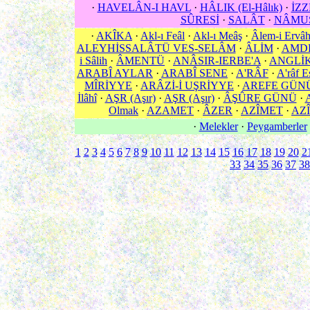
·
HAVELÂN-I HAVL
·
HÂLIK (El-Hâlık)
·
İZZ
SÛRESİ
·
SALÂT
·
NÂMU
·
AKÎKA
·
Akl-ı Feâl
·
Akl-ı Meâş
·
Âlem-i Ervâ
ALEYHİSSALÂTÜ VES-SELÂM
·
ÂLİM
·
AMD
i Sâlih
·
ÂMENTÜ
·
ANÂSIR-IERBE'A
·
ANGLİ
ARABÎ AYLAR
·
ARABÎ SENE
·
A'RÂF
·
A'râf E
MÎRİYYE
·
ARÂZİ-İ UŞRİYYE
·
AREFE GÜN
İlâhî
·
AŞR (Aşır)
·
AŞR (Aşır)
·
ÂŞÛRE GÜNÜ
·
Olmak
·
AZAMET
·
ÂZER
·
AZÎMET
·
AZÎ
·
Melekler
·
Peygamberler
1
2
3
4
5
6
7
8
9
10
11
12
13
14
15
16
17
18
19
20
2
33
34
35
36
37
38