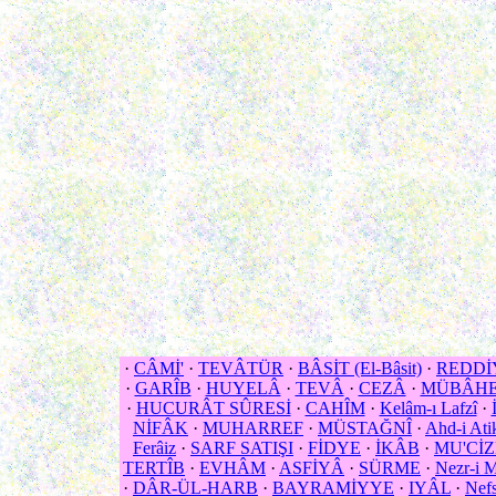
·
CÂMİ'
·
TEVÂTÜR
·
BÂSİT (El-Bâsit)
·
REDDİ
·
GARÎB
·
HUYELÂ
·
TEVÂ
·
CEZÂ
·
MÜBÂHE
·
HUCURÂT SÛRESİ
·
CAHÎM
·
Kelâm-ı Lafzî
·
NİFÂK
·
MUHARREF
·
MÜSTAĞNÎ
·
Ahd-i Ati
Ferâiz
·
SARF SATIŞI
·
FİDYE
·
İKÂB
·
MU'CİZE
TERTÎB
·
EVHÂM
·
ASFİYÂ
·
SÜRME
·
Nezr-i M
·
DÂR-ÜL-HARB
·
BAYRAMİYYE
·
IYÂL
·
Nef