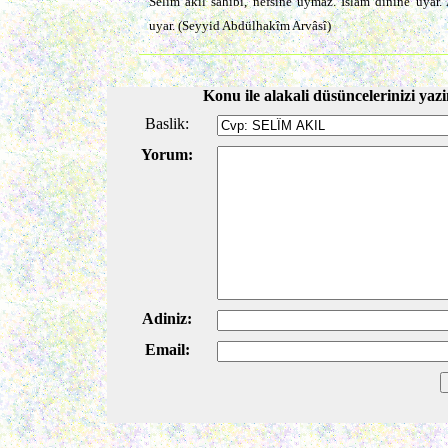
Selîm akıl sâhibi, nefsine uymaz. İslâm dînine uyar.
uyar. (Seyyid Abdülhakîm Arvâsî)
Konu ile alakali düsüncelerinizi yazi
Baslik:
Yorum:
Adiniz:
Email: