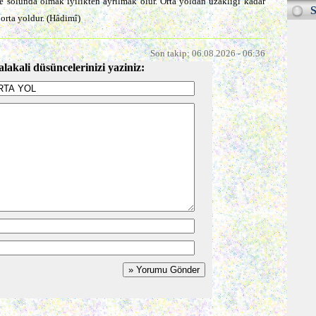
e solunda olmak iyilikten ayrılmak olur. Orta yoldan uzaklığı kadar
S
l orta yoldur. (Hâdimî)
Son takip: 06.08.2026 - 06:36
alakali düsüncelerinizi yaziniz: