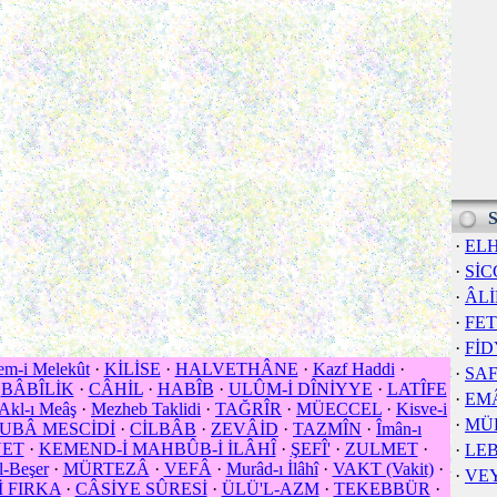
S
·
EL
·
SİC
·
ÂL
·
FE
·
FİD
em-i Melekût
·
KİLİSE
·
HALVETHÂNE
·
Kazf Haddi
·
·
SA
·
BÂBÎLİK
·
CÂHİL
·
HABÎB
·
ULÛM-İ DÎNİYYE
·
LATÎFE
·
EM
Akl-ı Meâş
·
Mezheb Taklidi
·
TAĞRÎR
·
MÜECCEL
·
Kisve-i
·
MÜ
UBÂ MESCİDİ
·
CİLBÂB
·
ZEVÂİD
·
TAZMÎN
·
Îmân-ı
YET
·
KEMEND-İ MAHBÛB-İ İLÂHÎ
·
ŞEFÎ'
·
ZULMET
·
·
LE
l-Beşer
·
MÜRTEZÂ
·
VEFÂ
·
Murâd-ı İlâhî
·
VAKT (Vakit)
·
·
VE
İ FIRKA
·
CÂSİYE SÛRESİ
·
ÜLÜ'L-AZM
·
TEKEBBÜR
·