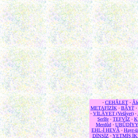
·
CEHÂLET
·
Âl
METAFİZİK
·
BÂYİ'
·
VİLÂYET (Velâyet)
·
Şerîfe
·
TEFVÎZ
·
K
Merdûd
·
UBÛDİY
EHL-İ HEVÂ
·
Hayr-ü
DİNSİZ
·
YETMİŞ İK