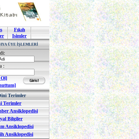
s
Fıkıh
er
Isimler
HYA ÜYE İŞLEMLERİ
di:
a :
 Ol]
nuttum]
ini Terimler
i Terimler
ber Ansiklopedisi
yal Bilgiler
am Ansiklopedisi
ih Ansiklopedisi