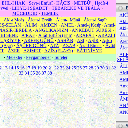
·
EHL-İ HAK
·
Seyr-i Enfüsî
·
HÂCİS
·
METBÛ'
·
Hadîs-i
Evvel
·
LIHYE-İ SEÂDET
·
TEBÂREKE VE TEÂLÂ
·
MÜCEDDÎD
·
TEMLÎK
·
AK
l
·
Akl-ı Meâş
·
Âlem-i Ervâh
·
Âlem-i Mânâ
·
Âlem-i Sagîr
·
·
Akl-
ES-SELÂM
·
ÂLİM
·
AMDEN
·
AMEL
·
Amel-i Kesîr
·
Amel-
·
Akl-
NÂSIR-IERBE'A
·
ANGLİKANİZM
·
ANKEBÛT SÛRESİ
·
·
Âlem
BÎ SENE
·
A'RÂF
·
A'râf Eshâbı (Ehli)
·
ARAFÂT
·
ARÂZİ-İ
 UŞRİYYE
·
AREFE GÜNÜ
·
ASHÂB
·
ÂSÎ
·
ÂŞİR
·
Aşk-ı
·
Âle
(Aşır)
·
ÂŞÛRE GÜNÜ
·
ATÂ
·
AZÂB
·
Âzâd Etmek
·
Âzâd
·
Âlem
ET
·
ÂZER
·
AZÎMET
·
AZÎZ (El-Azîz)
·
BÂTINİYYE
·
ALE
·
Melekler
·
Peygamberler
·
Sureler
SEL
·
ÂL
2
13
14
15
16
17
18
19
20
21
22
23
24
25
26
27
28
29
30
31
32
·
AM
33
34
35
36
37
38
·
AM
·
Amel
·
Amel
·
ÂM
·
ANÂ
·
AN