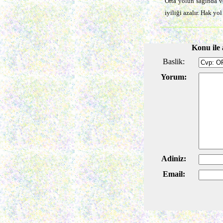
Orta yolun sağında v
iyiliği azalır. Hak yo
Konu ile 
Baslik:
Yorum:
Adiniz:
Email: