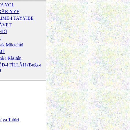
TA YOL
RÂRİYYE
İME-İ TAYYİBE
LÂVET
HDÎ
'
lak Müctehîd
İ'
â-i Râsihîn
D-I FİLLÂH (Buğz-ı
)
üya Tabiri