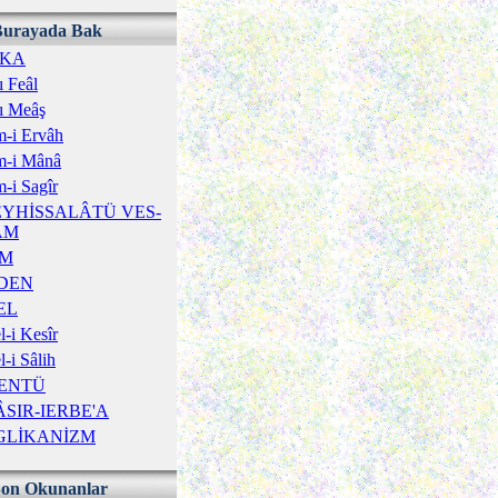
Burayada Bak
ÎKA
ı Feâl
ı Meâş
-i Ervâh
m-i Mânâ
-i Sagîr
YHİSSALÂTÜ VES-
ÂM
İM
DEN
EL
-i Kesîr
-i Sâlih
ENTÜ
SIR-IERBE'A
GLİKANİZM
Son Okunanlar