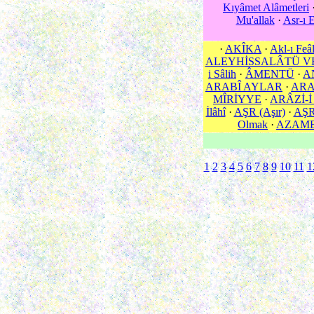
Kıyâmet Alâmetleri
Mu'allak
·
Asr-ı 
·
AKÎKA
·
Akl-ı Feâ
ALEYHİSSALÂTÜ V
i Sâlih
·
ÂMENTÜ
·
A
ARABÎ AYLAR
·
ARA
MÎRİYYE
·
ARÂZİ-İ
İlâhî
·
AŞR (Aşır)
·
AŞR 
Olmak
·
AZAM
1
2
3
4
5
6
7
8
9
10
11
1