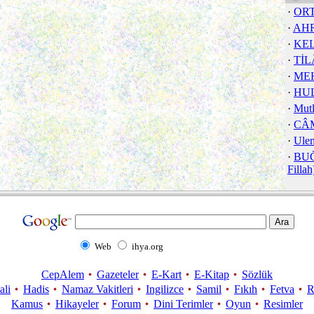
·
OR
·
AH
·
KEL
·
Tİ
·
ME
·
HUL
·
Mut
·
CÂM
·
Ulem
·
BUĞ
Fillah
Web
ihya.org
CepAlem
Gazeteler
E-Kart
E-Kitap
Sözlük
ali
Hadis
Namaz Vakitleri
Ingilizce
Samil
Fıkıh
Fetva
R
Kamus
Hikayeler
Forum
Dini Terimler
Oyun
Resimler