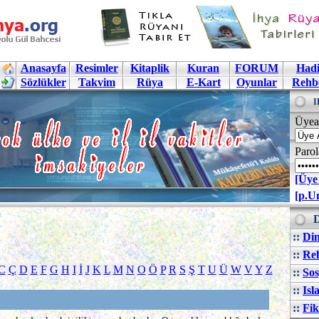
Anasayfa
Resimler
Kitaplik
Kuran
FORUM
Hadi
Sözlükler
Takvim
Rüya
E-Kart
Oyunlar
Rehb
I
Üyea
Parol
[Üye
[p.U
D
::
Din
::
Reh
C
Ç
D
E
F
G
H
I
İ
J
K
L
M
N
O
Ö
P
R
S
Ş
T
U
Ü
W
V
Y
Z
::
Sos
::
Isl
::
Fik