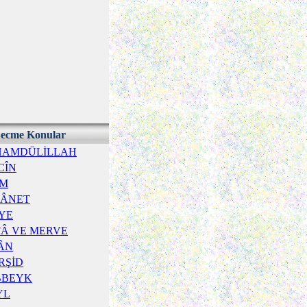
ecme Konular
HAMDÜLİLLAH
CÎN
İM
TÂNET
YE
FÂ VE MERVE
ÂN
RŞİD
BBEYK
YL