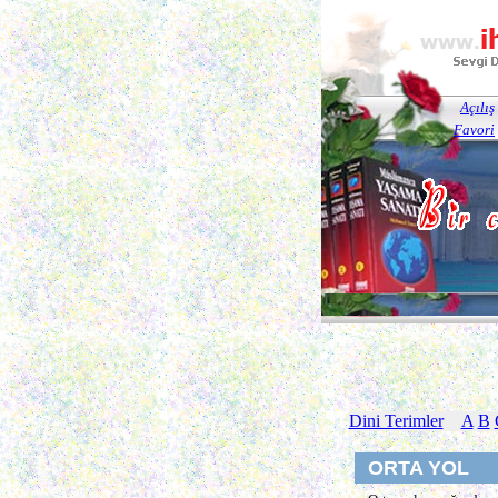
Açılış
Favori
Dini Terimler
A
B
ORTA YOL