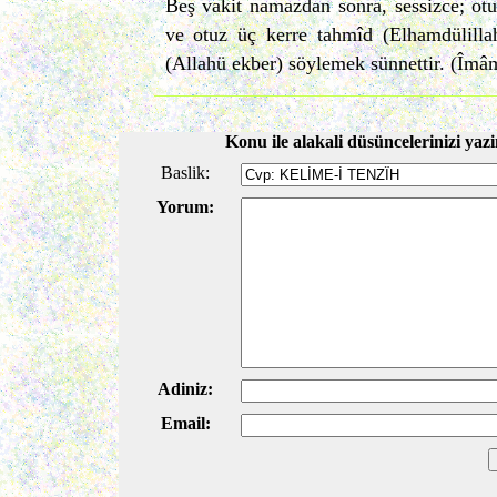
Beş vakit namazdan sonra, sessizce; otu
ve otuz üç kerre tahmîd (Elhamdülilla
(Allahü ekber) söylemek sünnettir. (Îmâ
Konu ile alakali düsüncelerinizi yazi
Baslik:
Yorum:
Adiniz:
Email: