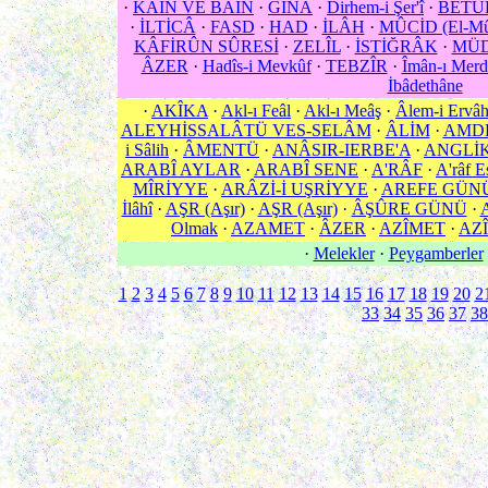
·
KÂİN VE BÂİN
·
GINÂ
·
Dirhem-i Şer'î
·
BETÛ
·
İLTİCÂ
·
FASD
·
HAD
·
İLÂH
·
MÛCİD (El-Mû
KÂFİRÛN SÛRESİ
·
ZELÎL
·
İSTİĞRÂK
·
MÜ
ÂZER
·
Hadîs-i Mevkûf
·
TEBZÎR
·
Îmân-ı Mer
İbâdethâne
·
AKÎKA
·
Akl-ı Feâl
·
Akl-ı Meâş
·
Âlem-i Ervâ
ALEYHİSSALÂTÜ VES-SELÂM
·
ÂLİM
·
AMD
i Sâlih
·
ÂMENTÜ
·
ANÂSIR-IERBE'A
·
ANGLİ
ARABÎ AYLAR
·
ARABÎ SENE
·
A'RÂF
·
A'râf E
MÎRİYYE
·
ARÂZİ-İ UŞRİYYE
·
AREFE GÜN
İlâhî
·
AŞR (Aşır)
·
AŞR (Aşır)
·
ÂŞÛRE GÜNÜ
·
Olmak
·
AZAMET
·
ÂZER
·
AZÎMET
·
AZÎ
·
Melekler
·
Peygamberler
1
2
3
4
5
6
7
8
9
10
11
12
13
14
15
16
17
18
19
20
2
33
34
35
36
37
38