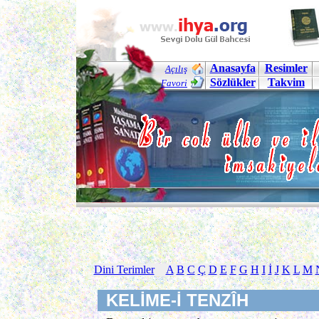
Anasayfa
Resimler
Açılış
Sözlükler
Takvim
Favori
Dini Terimler
A
B
C
Ç
D
E
F
G
H
I
İ
J
K
L
M
KELİME-İ TENZÎH