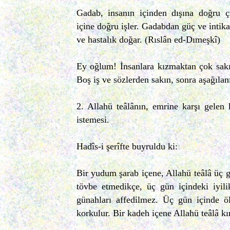
Gadab, insanın içinden dışına doğru ç
içine doğru işler. Gadabdan güç ve intika
ve hastalık doğar. (Rıslân ed-Dımeşkî)
Ey oğlum! İnsanlara kızmaktan çok sakı
Boş iş ve sözlerden sakın, sonra aşağılanı
2. Allahü teâlânın, emrine karşı gelen
istemesi.
Hadîs-i şerîfte buyruldu ki:
Bir yudum şarab içene, Allahü teâlâ üç 
tövbe etmedikçe, üç gün içindeki iyili
günahları affedilmez. Üç gün içinde ö
korkulur. Bir kadeh içene Allahü teâlâ kı