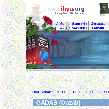
Anasayfa
Resimler
Açılış
Sözlükler
Takvim
Favori
Dini Terimler
A
B
C
Ç
D
E
F
G
H
I
İ
J
K
L
M
GADAB (Gazab)