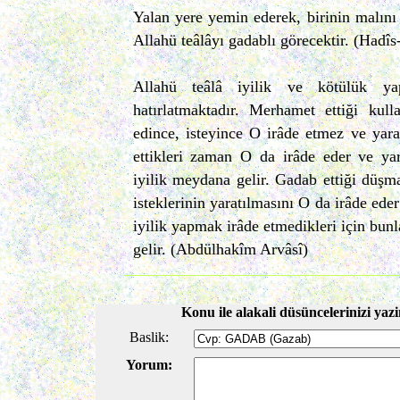
Yalan yere yemin ederek, birinin malın
Allahü teâlâyı gadablı görecektir. (Hadîs
Allahü teâlâ iyilik ve kötülük yap
hatırlatmaktadır. Merhamet ettiği kul
edince, isteyince O irâde etmez ve yar
ettikleri zaman O da irâde eder ve yar
iyilik meydana gelir. Gadab ettiği düşma
isteklerinin yaratılmasını O da irâde eder
iyilik yapmak irâde etmedikleri için bun
gelir. (Abdülhakîm Arvâsî)
Konu ile alakali düsüncelerinizi yazi
Baslik:
Yorum: