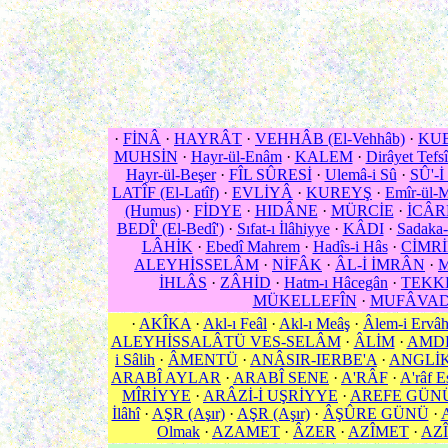
·
FİNÂ
·
HAYRÂT
·
VEHHÂB (El-Vehhâb)
·
KUB
MUHSİN
·
Hayr-ül-Enâm
·
KALEM
·
Dirâyet Tefsî
Hayr-ül-Beşer
·
FÎL SÛRESİ
·
Ulemâ-i Sû
·
SÛ'-
LATÎF (El-Latîf)
·
EVLİYÂ
·
KUREYŞ
·
Emîr-ül-
(Humus)
·
FİDYE
·
HIDÂNE
·
MÜRCİE
·
İCÂR
BEDÎ' (El-Bedî')
·
Sıfat-ı İlâhiyye
·
KÂDI
·
Sadaka-i
LÂHİK
·
Ebedî Mahrem
·
Hadîs-i Hâs
·
CİMRİ
ALEYHİSSELÂM
·
NİFÂK
·
ÂL-İ İMRÂN
·
M
İHLÂS
·
ZÂHİD
·
Hatm-ı Hâcegân
·
TEKK
MÜKELLEFÎN
·
MUFÂVAD
·
AKÎKA
·
Akl-ı Feâl
·
Akl-ı Meâş
·
Âlem-i Ervâ
ALEYHİSSALÂTÜ VES-SELÂM
·
ÂLİM
·
AMD
i Sâlih
·
ÂMENTÜ
·
ANÂSIR-IERBE'A
·
ANGLİ
ARABÎ AYLAR
·
ARABÎ SENE
·
A'RÂF
·
A'râf E
MÎRİYYE
·
ARÂZİ-İ UŞRİYYE
·
AREFE GÜN
İlâhî
·
AŞR (Aşır)
·
AŞR (Aşır)
·
ÂŞÛRE GÜNÜ
·
Olmak
·
AZAMET
·
ÂZER
·
AZÎMET
·
AZÎ