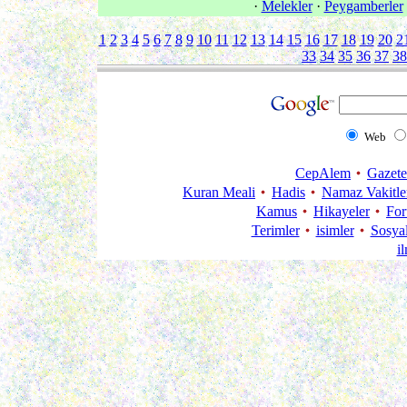
·
Melekler
·
Peygamberler
1
2
3
4
5
6
7
8
9
10
11
12
13
14
15
16
17
18
19
20
2
33
34
35
36
37
38
Web
CepAlem
Gazete
Kuran Meali
Hadis
Namaz Vakitle
Kamus
Hikayeler
Fo
Terimler
isimler
Sosya
i