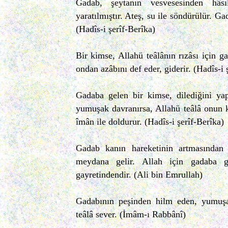
Gadab, şeytanın vesvesesinden hâsı
yaratılmıştır. Ateş, su ile söndürülür. Ga
(Hadîs-i şerîf-Berîka)
Bir kimse, Allahü teâlânın rızâsı için ga
ondan azâbını def eder, giderir. (Hadîs-i 
Gadaba gelen bir kimse, dilediğini ya
yumuşak davranırsa, Allahü teâlâ onun 
îmân ile doldurur. (Hadîs-i şerîf-Berîka)
Gadab kanın hareketinin artmasından 
meydana gelir. Allah için gadaba g
gayretindendir. (Ali bin Emrullah)
Gadabının peşinden hilm eden, yumuş
teâlâ sever. (İmâm-ı Rabbânî)