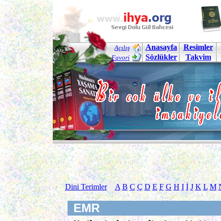
Anasayfa
Resimler
Açılış
Sözlükler
Takvim
Favori
Dini Terimler
A
B
C
Ç
D
E
F
G
H
I
İ
J
K
L
M
EMR