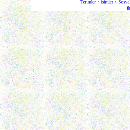
Terimler
isimler
Sosya
i