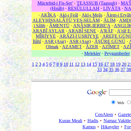
Müctehid-i Fiş-Şer'
·
TEASSUB (Taassub)
·
MA'
(Hisâb)
·
RESÛLULLAH
·
LİVÂTA
·
NA
·
AKÎKA
·
Akl-ı Feâl
·
Akl-ı Meâş
·
Âlem-i Ervâ
ALEYHİSSALÂTÜ VES-SELÂM
·
ÂLİM
·
AMD
i Sâlih
·
ÂMENTÜ
·
ANÂSIR-IERBE'A
·
ANGLİ
ARABÎ AYLAR
·
ARABÎ SENE
·
A'RÂF
·
A'râf E
MÎRİYYE
·
ARÂZİ-İ UŞRİYYE
·
AREFE GÜN
İlâhî
·
AŞR (Aşır)
·
AŞR (Aşır)
·
ÂŞÛRE GÜNÜ
·
Olmak
·
AZAMET
·
ÂZER
·
AZÎMET
·
AZÎ
·
Melekler
·
Peygamberler
1
2
3
4
5
6
7
8
9
10
11
12
13
14
15
16
17
18
19
20
2
33
34
35
36
37
38
Web
CepAlem
Gazete
Kuran Meali
Hadis
Namaz Vakitle
Kamus
Hikayeler
Fo