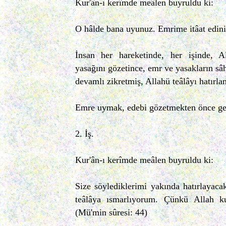
Kur'ân-ı kerîmde meâlen buyruldu ki:
O hâlde bana uyunuz. Emrime itâat ediniz
İnsan her hareketinde, her işinde, A
yasağını gözetince, emr ve yasakların sâ
devamlı zikretmiş, Allahü teâlâyı hatırl
Emre uymak, edebi gözetmekten önce gel
2. İş.
Kur'ân-ı kerîmde meâlen buyruldu ki:
Size söylediklerimi yakında hatırlayac
teâlâya ısmarlıyorum. Çünkü Allah kul
(Mü'min sûresi: 44)