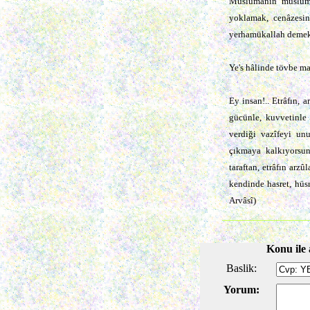
Müslümanın müslüma
yoklamak, cenâzesi
yerhamükallah demek.
Ye's hâlinde tövbe ma
Ey insan!.. Etrâfın, 
gücünle, kuvvetinle 
verdiği vazîfeyi un
çıkmaya kalkıyorsu
taraftan, etrâfın arz
kendinde hasret, hüs
Arvâsî)
Konu ile 
Baslik:
Yorum: