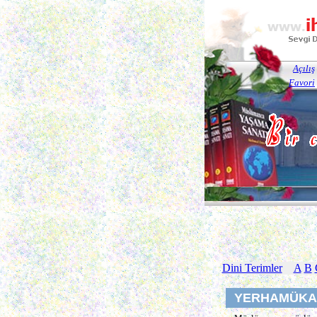
Açılış
Favori
Dini Terimler
A
B
YERHAMÜKA