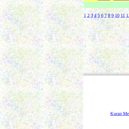
1
2
3
4
5
6
7
8
9
10
11
1
Kuran Me