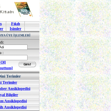
s
Fıkıh
er
Isimler
HYA ÜYE İŞLEMLERİ
di:
a :
 Ol]
nuttum]
ini Terimler
i Terimler
ber Ansiklopedisi
yal Bilgiler
am Ansiklopedisi
ih Ansiklopedisi