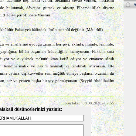
n üzerinde beş hakkı vardır. Selâmına cevâb vermek, hastasını
S
nde bulunmak, dâvetine gitmek ve aksırıp Elhamdülillah diyene
 (Hadîs-i şerîf-Buhârî-Müslim)
kbûldür. Fakat ye's hâlindeki îmân makbûl değildir. (Mâtürîdî)
arzû ve emellerine uyduğu zaman, her şeyi, aklınla, ilminle, fenninle,
yaptığına, bütün başarıları îcâdettiğine inanıyorsun. Hakk'ın sana
utuyor ve o yüksek me'mûrluktan istifâ ediyor ve emânete sâhib
n. Kendini mâlik ve hâkim tanımak ve tanıtmak istiyorsun. Öte
ûlarına uymaz, dış kuvvetler seni mağlûb etmeye başlarsa, o zaman da
ran, acz ve ye'sten başka bir şey görmüyorsun. (Seyyid Abdülhakîm
Son takip: 08.08.2026 - 07:55
alakali düsüncelerinizi yaziniz: