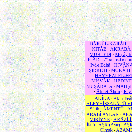
·
DÂR-ÜL-KARÂR
·
KİTÂB
·
AKRABÂ
MÜBTEDÎ
·
Meşâyıh-
ÎCÂD
·
Zî rahm-i mahr
Iyd-ı Edhâ
·
İHVÂN-
ŞİRKETİ
·
MÜKÂTE
HAYYEALEL-FE
MİSVÂK
·
HEDİYE
MÜŞÂRATA
·
MAHŞ
·
Âhiret Âlimi
·
Kıyâ
·
AKÎKA
·
Akl-ı Feâ
ALEYHİSSALÂTÜ V
i Sâlih
·
ÂMENTÜ
·
A
ARABÎ AYLAR
·
ARA
MÎRİYYE
·
ARÂZİ-İ
İlâhî
·
AŞR (Aşır)
·
AŞR 
Olmak
·
AZAM