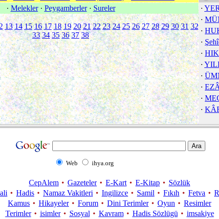
·
Melekler
·
Peygamberler
·
Sureler
·
YE
·
MÜ
2
13
14
15
16
17
18
19
20
21
22
23
24
25
26
27
28
29
30
31
32
·
HU
33
34
35
36
37
38
·
Şehî
·
HI
·
YIL
·
ÜMM
·
EZ
·
ME
·
KÂ
Web
ihya.org
CepAlem
Gazeteler
E-Kart
E-Kitap
Sözlük
ali
Hadis
Namaz Vakitleri
Ingilizce
Samil
Fıkıh
Fetva
R
Kamus
Hikayeler
Forum
Dini Terimler
Oyun
Resimler
Terimler
isimler
Sosyal
Kavram
Hadis Sözlügü
imsakiye