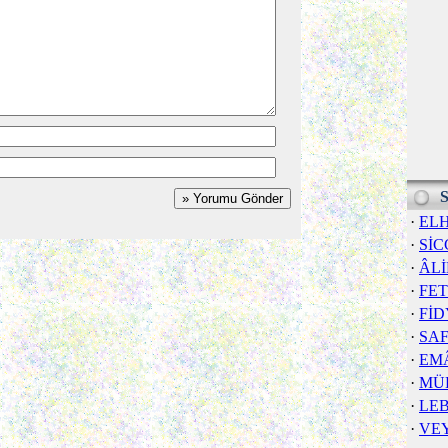
S
·
EL
·
SİC
·
ÂL
·
FE
·
FİD
·
SA
·
EM
·
MÜ
·
LE
·
VE