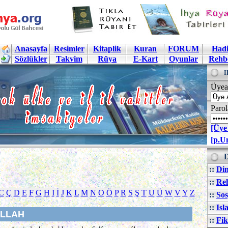
Anasayfa
Resimler
Kitaplik
Kuran
FORUM
Hadi
Sözlükler
Takvim
Rüya
E-Kart
Oyunlar
Rehb
I
Üyea
Parol
[Üye
[p.U
D
::
Din
::
Reh
C
Ç
D
E
F
G
H
I
İ
J
K
L
M
N
O
Ö
P
R
S
Ş
T
U
Ü
W
V
Y
Z
::
Sos
::
Isl
LLAH
::
Fik