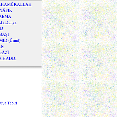
RHAMÜKALLAH
NÂFIK
KEMÂ
d-i Dünyâ
KD
BAŞI
ÎD (Ümîd)
ÂN
GÂZÎ
R HADDİ
üya Tabiri