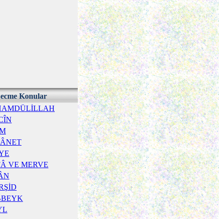
ecme Konular
HAMDÜLİLLAH
CÎN
İM
TÂNET
YE
FÂ VE MERVE
ÂN
RŞİD
BBEYK
YL