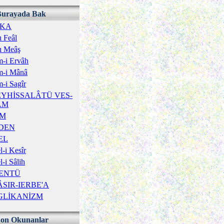
Burayada Bak
ÎKA
ı Feâl
ı Meâş
-i Ervâh
m-i Mânâ
-i Sagîr
YHİSSALÂTÜ VES-
ÂM
İM
DEN
EL
-i Kesîr
-i Sâlih
ENTÜ
SIR-IERBE'A
GLİKANİZM
Son Okunanlar