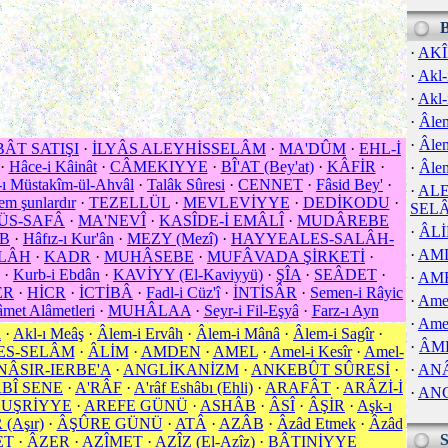
·
AK
·
Akl-
·
Akl-
·
Âlem
·
Âle
BÂT SATIŞI
·
İLYÂS ALEYHİSSELÂM
·
MA'DÛM
·
EHL-İ
·
Hâce-i Kâinât
·
CÂMEKIYYE
·
BÎ'AT (Bey'at)
·
KÂFİR
·
·
Âlem
ı Müstakîm-ül-Ahvâl
·
Talâk Sûresi
·
CENNET
·
Fâsid Bey'
·
·
ALE
em şunlardır
·
TEZELLÜL
·
MEVLEVİYYE
·
DEDİKODU
·
SEL
ÜS-SAFÂ
·
MA'NEVÎ
·
KASÎDE-İ EMÂLÎ
·
MUDÂREBE
·
ÂL
B
·
Hâfız-ı Kur'ân
·
MEZY (Mezî)
·
HAYYEALES-SALÂH-
·
AM
LÂH
·
KADR
·
MUHÂSEBE
·
MUFÂVADA ŞİRKETİ
·
·
Kurb-i Ebdân
·
KAVİYY (El-Kaviyyü)
·
ŞÎA
·
SEÂDET
·
·
AM
ER
·
HİCR
·
İCTİBÂ
·
Fadl-i Cüz'î
·
İNTİSÂR
·
Semen-i Râyic
·
Amel
met Alâmetleri
·
MUHÂLAA
·
Seyr-i Fil-Eşyâ
·
Farz-ı Ayn
·
Amel
l
·
Akl-ı Meâş
·
Âlem-i Ervâh
·
Âlem-i Mânâ
·
Âlem-i Sagîr
·
·
ÂM
ES-SELÂM
·
ÂLİM
·
AMDEN
·
AMEL
·
Amel-i Kesîr
·
Amel-
NÂSIR-IERBE'A
·
ANGLİKANİZM
·
ANKEBÛT SÛRESİ
·
·
ANÂ
BÎ SENE
·
A'RÂF
·
A'râf Eshâbı (Ehli)
·
ARAFÂT
·
ARÂZİ-İ
·
AN
 UŞRİYYE
·
AREFE GÜNÜ
·
ASHÂB
·
ÂSÎ
·
ÂŞİR
·
Aşk-ı
(Aşır)
·
ÂŞÛRE GÜNÜ
·
ATÂ
·
AZÂB
·
Âzâd Etmek
·
Âzâd
ET
·
ÂZER
·
AZÎMET
·
AZÎZ (El-Azîz)
·
BÂTINİYYE