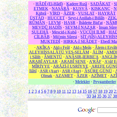
·
HÂDÎ (El-Hâdî)
·
Kadere Rızâ
·
SADÂKAT
·
S
ETMEK
·
NASÂRÂ
·
KUSVÂ
·
KISKANÇ
·
N
Kübrâ
·
VİRD
·
ÂZER
·
VUSLAT
·
HAYRÂT
ÜSTÂD
·
HUCCET
·
Seyr-i Anillah-i Billâh
·
ZEK
RÛMÂN
·
LEVM
·
HAŞR
·
İbâdette Bid'at
·
NÂM
MEVDÛ HADÎS
·
SEVM-İ NAZAR
·
İnsan Sûre
SULEHÂ
·
Mescid-i Kubâ
·
VÜCÛH İLMİ
·
HA
CİLBÂB
·
Mü'min Sûresi
·
ŞİT (ŞÎS) ALEYHİ
MUKTEDÎ
·
HIRKA-İ SEÂDET
·
Ebedî Ma
·
AKÎKA
·
Akl-ı Feâl
·
Akl-ı Meâş
·
Âlem-i Ervâ
ALEYHİSSALÂTÜ VES-SELÂM
·
ÂLİM
·
AMD
i Sâlih
·
ÂMENTÜ
·
ANÂSIR-IERBE'A
·
ANGLİ
ARABÎ AYLAR
·
ARABÎ SENE
·
A'RÂF
·
A'râf E
MÎRİYYE
·
ARÂZİ-İ UŞRİYYE
·
AREFE GÜN
İlâhî
·
AŞR (Aşır)
·
AŞR (Aşır)
·
ÂŞÛRE GÜNÜ
·
Olmak
·
AZAMET
·
ÂZER
·
AZÎMET
·
AZÎ
·
Melekler
·
Peygamberler
1
2
3
4
5
6
7
8
9
10
11
12
13
14
15
16
17
18
19
20
2
33
34
35
36
37
38