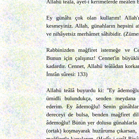
Allahü teâlâ, âyet-i kerîmelerde meâlen 
Ey günâhı çok olan kullarım! Allah'
kesmeyiniz. Allah, günahların hepsini a
ve nihâyetsiz merhâmet sâhibidir. (Zümer
Rabbinizden mağfiret istemeğe ve Ce
Bunun için çalışınız! Cennet'in büyükl
kadardır. Cennet, Allahü teâlâdan korkanl
İmrân sûresi: 133)
Allahü teâlâ buyurdu ki: "Ey âdemoğlu
ümidli bulundukça, senden meydana g
ederim. Ey âdemoğlu! Senin günâhlar
dereceyi de bulsa, benden mağfiret dil
âdemoğlu! Bütün yer dolusu günahlarla g
(ortak) koşmayarak huzûruma çıkarsan, 
mağfiretle karşılarım. (Hadîs-i şerîf-Riyâ