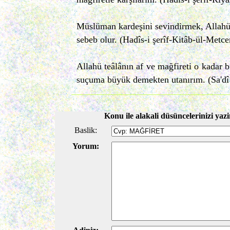
Müslüman kardeşini sevindirmek, Allahü 
sebeb olur. (Hadîs-i şerîf-Kitâb-ül-Metce
Allahü teâlânın af ve mağfireti o kadar b
suçuma büyük demekten utanırım. (Sa'dî 
Konu ile alakali düsüncelerinizi yazi
Baslik:
Yorum: