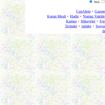
Web
CepAlem
Gazete
Kuran Meali
Hadis
Namaz Vakitle
Kamus
Hikayeler
Fo
Terimler
isimler
Sosya
i