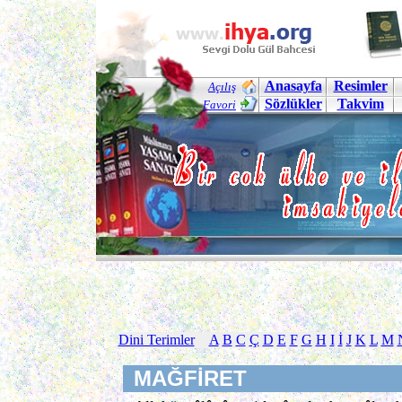
Anasayfa
Resimler
Açılış
Sözlükler
Takvim
Favori
Dini Terimler
A
B
C
Ç
D
E
F
G
H
I
İ
J
K
L
M
MAĞFİRET