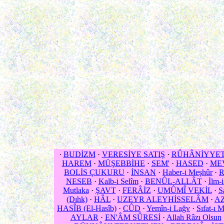
·
BUDİZM
·
VERESİYE SATIŞ
·
RÛHÂNİYYE
HAREM
·
MÜŞEBBİHE
·
SEM'
·
HASED
·
ME
BOLİS ÇUKURU
·
İNSAN
·
Haber-i Meşhûr
·
NESEB
·
Kalb-i Selîm
·
BENÛL-ALLÂT
·
İlm-i
Mutlaka
·
ŞAVT
·
FERÂİZ
·
UMÛMÎ VEKİL
·
S
(Dıhk)
·
HÂL
·
UZEYR ALEYHİSSELÂM
·
AZ
HASÎB (El-Hasîb)
·
CÛD
·
Yemîn-i Lağv
·
Sıfat-ı 
AYLAR
·
EN'ÂM SÛRESİ
·
Allah Râzı Olsun