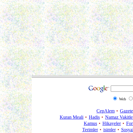
Web
CepAlem
Gazete
Kuran Meali
Hadis
Namaz Vakitle
Kamus
Hikayeler
Fo
Terimler
isimler
Sosya