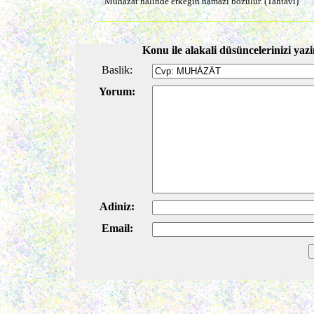
Muhâzât hâlinde erkeğin namazı bozulur. (Tahtâvî)
Konu ile alakali düsüncelerinizi yazi
Baslik:
Yorum:
Adiniz:
Email: