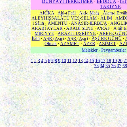
DÜNYÂYI TERKETMEK
·
BEDDUÂ
·
İS
TAKIYYE
·
AKÎKA
·
Akl-ı Feâl
·
Akl-ı Meâş
·
Âlem-i Ervâ
ALEYHİSSALÂTÜ VES-SELÂM
·
ÂLİM
·
AMD
i Sâlih
·
ÂMENTÜ
·
ANÂSIR-IERBE'A
·
ANGLİ
ARABÎ AYLAR
·
ARABÎ SENE
·
A'RÂF
·
A'râf E
MÎRİYYE
·
ARÂZİ-İ UŞRİYYE
·
AREFE GÜN
İlâhî
·
AŞR (Aşır)
·
AŞR (Aşır)
·
ÂŞÛRE GÜNÜ
·
Olmak
·
AZAMET
·
ÂZER
·
AZÎMET
·
AZÎ
·
Melekler
·
Peygamberler
1
2
3
4
5
6
7
8
9
10
11
12
13
14
15
16
17
18
19
20
2
33
34
35
36
37
38