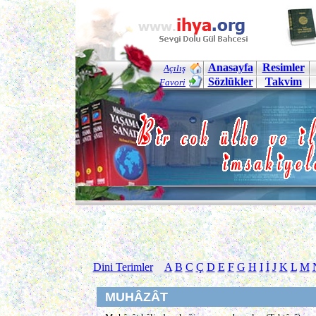
Anasayfa
Resimler
Açılış
Sözlükler
Takvim
Favori
Dini Terimler
A
B
C
Ç
D
E
F
G
H
I
İ
J
K
L
M
MUHÂZÂT