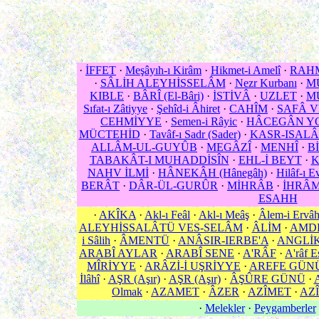
·
İFFET
·
Meşâyıh-ı Kirâm
·
Hikmet-i Amelî
·
RAHM
·
SÂLİH ALEYHİSSELÂM
·
Nezr Kurbanı
·
M
KIBLE
·
BÂRÎ (El-Bâri)
·
İSTİVÂ
·
UZLET
·
MÜ
Sıfat-ı Zâtiyye
·
Şehîd-i Âhiret
·
CAHÎM
·
SAFÂ 
CEHMİYYE
·
Semen-i Râyic
·
HÂCEGÂN Y
MÜCTEHİD
·
Tavâf-ı Sadr (Sader)
·
KASR-ISALÂ
ALLÂM-UL-GUYÛB
·
MEGÂZÎ
·
MENHÎ
·
B
TABAKÂT-I MUHADDİSÎN
·
EHL-İ BEYT
·
K
NAHV İLMİ
·
HÂNEKÂH (Hânegâh)
·
Hilâf-ı E
BERÂT
·
DÂR-ÜL-GURÛR
·
MİHRÂB
·
İHRÂ
ESAHH
·
AKÎKA
·
Akl-ı Feâl
·
Akl-ı Meâş
·
Âlem-i Ervâ
ALEYHİSSALÂTÜ VES-SELÂM
·
ÂLİM
·
AMD
i Sâlih
·
ÂMENTÜ
·
ANÂSIR-IERBE'A
·
ANGLİ
ARABÎ AYLAR
·
ARABÎ SENE
·
A'RÂF
·
A'râf E
MÎRİYYE
·
ARÂZİ-İ UŞRİYYE
·
AREFE GÜN
İlâhî
·
AŞR (Aşır)
·
AŞR (Aşır)
·
ÂŞÛRE GÜNÜ
·
Olmak
·
AZAMET
·
ÂZER
·
AZÎMET
·
AZÎ
·
Melekler
·
Peygamberler