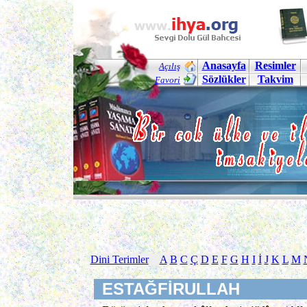
Anasayfa
Resimler
Açılış
Sözlükler
Takvim
Favori
Dini Terimler
A
B
C
Ç
D
E
F
G
H
I
İ
J
K
L
M
ESTAĞFİRULLAH