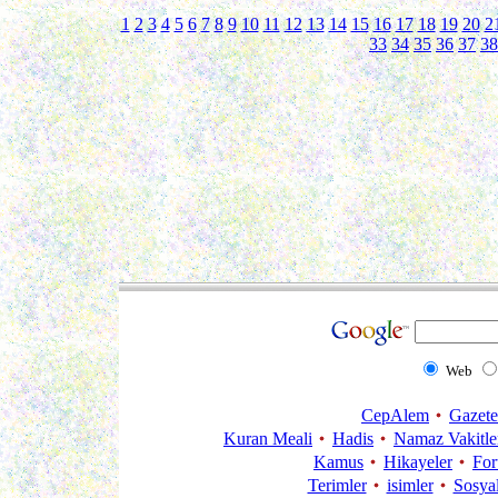
1
2
3
4
5
6
7
8
9
10
11
12
13
14
15
16
17
18
19
20
2
33
34
35
36
37
38
Web
CepAlem
Gazete
Kuran Meali
Hadis
Namaz Vakitle
Kamus
Hikayeler
Fo
Terimler
isimler
Sosya