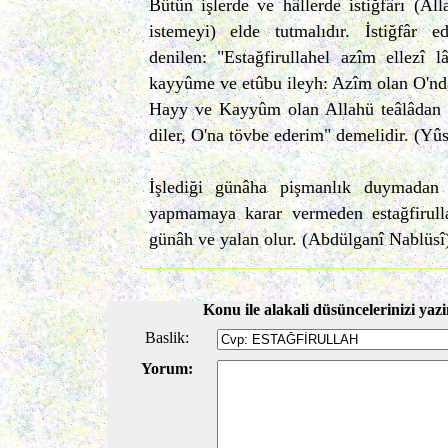
Bütün işlerde ve hâllerde istiğfârı (Al
istemeyi) elde tutmalıdır. İstiğfâr ed
denilen: "Estağfirullahel azîm ellezî 
kayyûme ve etûbu ileyh: Azîm olan O'nd
Hayy ve Kayyûm olan Allahü teâlâdan g
diler, O'na tövbe ederim" demelidir. (Yû
İşlediği günâha pişmanlık duymadan
yapmamaya karar vermeden estağfirul
günâh ve yalan olur. (Abdülganî Nablüsî
Konu ile alakali düsüncelerinizi yazi
Baslik:
Yorum: