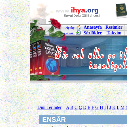
Anasayfa
Resimler
Açılış
Sözlükler
Takvim
Favori
Dini Terimler
A
B
C
Ç
D
E
F
G
H
I
İ
J
K
L
M
ENSÂR