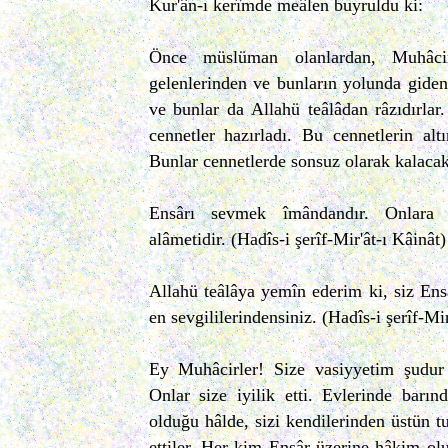
Kur'ân-ı kerîmde meâlen buyruldu ki:
Önce müslüman olanlardan, Muhâci
gelenlerinden ve bunların yolunda gidenl
ve bunlar da Allahü teâlâdan râzıdırlar.
cennetler hazırladı. Bu cennetlerin alt
Bunlar cennetlerde sonsuz olarak kalacakl
Ensârı sevmek îmândandır. Onlara
alâmetidir. (Hadîs-i şerîf-Mir'ât-ı Kâinât)
Allahü teâlâya yemîn ederim ki, siz Ens
en sevgililerindensiniz. (Hadîs-i şerîf-Mir
Ey Muhâcirler! Size vasiyyetim şudur k
Onlar size iyilik etti. Evlerinde barınd
olduğu hâlde, sizi kendilerinden üstün tu
ettiler. Her kim Ensâr üzerine hâkim olu