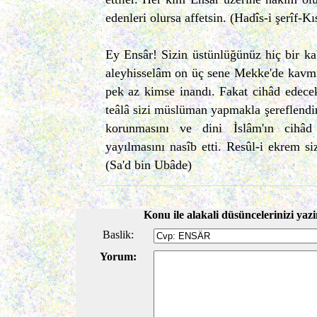
edenleri olursa affetsin. (Hadîs-i şerîf-K
Ey Ensâr! Sizin üstünlüğünüz hiç bir 
aleyhisselâm on üç sene Mekke'de kavmin
pek az kimse inandı. Fakat cihâd edece
teâlâ sizi müslüman yapmakla şereflendir
korunmasını ve dini İslâm'ın cihâd
yayılmasını nasîb etti. Resûl-i ekrem siz
(Sa'd bin Ubâde)
Konu ile alakali düsüncelerinizi yazi
Baslik:
Yorum: