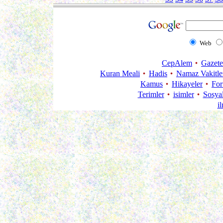
Web
CepAlem
Gazete
Kuran Meali
Hadis
Namaz Vakitle
Kamus
Hikayeler
Fo
Terimler
isimler
Sosya
i