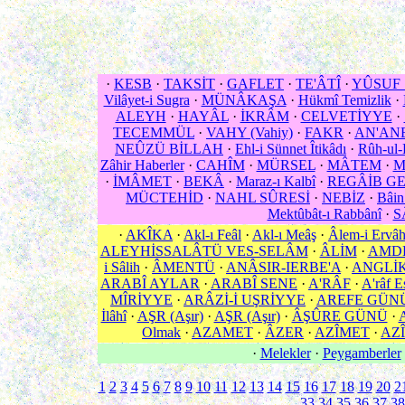
·
KESB
·
TAKSİT
·
GAFLET
·
TE'ÂTÎ
·
YÛSUF 
Vilâyet-i Sugra
·
MÜNÂKAŞA
·
Hükmî Temizlik
·
ALEYH
·
HAYÂL
·
İKRÂM
·
CELVETİYYE
·
TECEMMÜL
·
VAHY (Vahiy)
·
FAKR
·
AN'AN
NEÛZÜ BİLLAH
·
Ehl-i Sünnet Îtikâdı
·
Rûh-ul
Zâhir Haberler
·
CAHÎM
·
MÜRSEL
·
MÂTEM
·
M
·
İMÂMET
·
BEKÂ
·
Maraz-ı Kalbî
·
REGÂİB GE
MÜCTEHİD
·
NAHL SÛRESİ
·
NEBİZ
·
Bâin
Mektûbât-ı Rabbânî
·
S
·
AKÎKA
·
Akl-ı Feâl
·
Akl-ı Meâş
·
Âlem-i Ervâ
ALEYHİSSALÂTÜ VES-SELÂM
·
ÂLİM
·
AMD
i Sâlih
·
ÂMENTÜ
·
ANÂSIR-IERBE'A
·
ANGLİ
ARABÎ AYLAR
·
ARABÎ SENE
·
A'RÂF
·
A'râf E
MÎRİYYE
·
ARÂZİ-İ UŞRİYYE
·
AREFE GÜN
İlâhî
·
AŞR (Aşır)
·
AŞR (Aşır)
·
ÂŞÛRE GÜNÜ
·
Olmak
·
AZAMET
·
ÂZER
·
AZÎMET
·
AZÎ
·
Melekler
·
Peygamberler
1
2
3
4
5
6
7
8
9
10
11
12
13
14
15
16
17
18
19
20
2
33
34
35
36
37
38