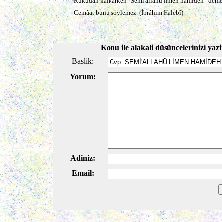
Rükûdan kalkarken "Semi'allahü limen hamideh" demek,
Cemâat bunu söylemez. (İbrâhim Halebî)
Konu ile alakali düsüncelerinizi yazi
Baslik:
Yorum:
Adiniz:
Email: