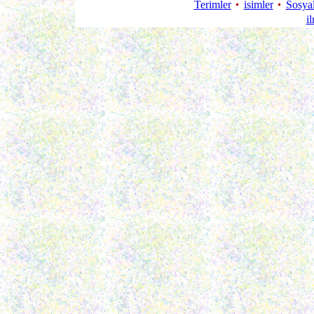
Terimler
isimler
Sosya
i