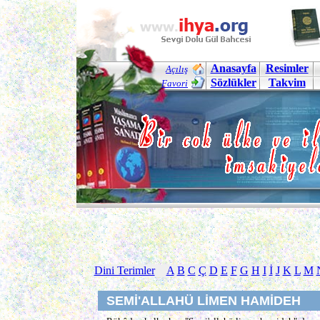
Anasayfa
Resimler
Açılış
Sözlükler
Takvim
Favori
Dini Terimler
A
B
C
Ç
D
E
F
G
H
I
İ
J
K
L
M
SEMİ'ALLAHÜ LİMEN HAMİDEH