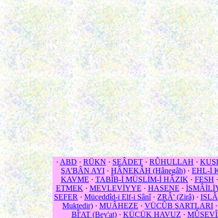
·
ABD
·
RÜKN
·
SEÂDET
·
RÛHULLAH
·
KUŞ
ŞA'BÂN AYI
·
HÂNEKÂH (Hânegâh)
·
EHL-İ
KAVME
·
TABÎB-İ MÜSLİM-İ HÂZIK
·
FESH
ETMEK
·
MEVLEVİYYE
·
HASENE
·
İSMÂİLİ
SEFER
·
Müceddîd-i Elf-i Sânî
·
ZRÂ' (Zirâ)
·
ISL
Muktedir)
·
MUÂHEZE
·
VÜCÛB ŞARTLARI
BÎ'AT (Bey'at)
·
KÜÇÜK HAVUZ
·
MÛSEVÎ