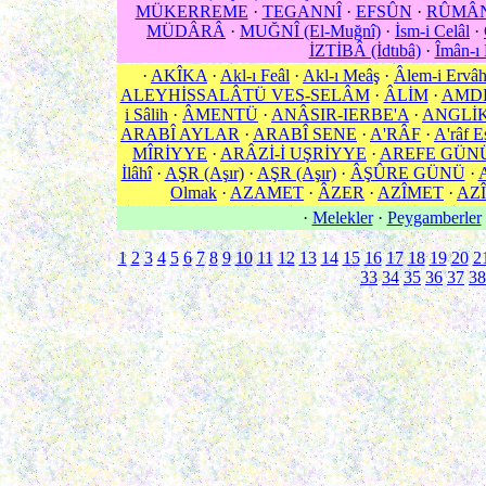
MÜKERREME
·
TEGANNÎ
·
EFSÛN
·
RÛMÂ
MÜDÂRÂ
·
MUĞNÎ (El-Muğnî)
·
İsm-i Celâl
·
İZTİBÂ (İdtıbâ)
·
Îmân-ı
·
AKÎKA
·
Akl-ı Feâl
·
Akl-ı Meâş
·
Âlem-i Ervâ
ALEYHİSSALÂTÜ VES-SELÂM
·
ÂLİM
·
AMD
i Sâlih
·
ÂMENTÜ
·
ANÂSIR-IERBE'A
·
ANGLİ
ARABÎ AYLAR
·
ARABÎ SENE
·
A'RÂF
·
A'râf E
MÎRİYYE
·
ARÂZİ-İ UŞRİYYE
·
AREFE GÜN
İlâhî
·
AŞR (Aşır)
·
AŞR (Aşır)
·
ÂŞÛRE GÜNÜ
·
Olmak
·
AZAMET
·
ÂZER
·
AZÎMET
·
AZÎ
·
Melekler
·
Peygamberler
1
2
3
4
5
6
7
8
9
10
11
12
13
14
15
16
17
18
19
20
2
33
34
35
36
37
38