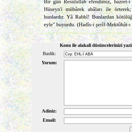
Bir gün Resûlullah efendimiz, hazret-i
Hüseyn'i mübârek abâları ile örterek
bunlardır. Yâ Rabbî! Bunlardan kötülüğ
eyle" buyurdu. (Hadîs-i şerîf-Mektûbât-ı
Konu ile alakali düsüncelerinizi yazi
Baslik:
Yorum:
Adiniz:
Email: