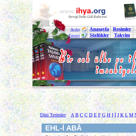
Anasayfa
Resimler
Açılış
Sözlükler
Takvim
Favori
Dini Terimler
A
B
C
Ç
D
E
F
G
H
I
İ
J
K
L
M
EHL-İ ABÂ