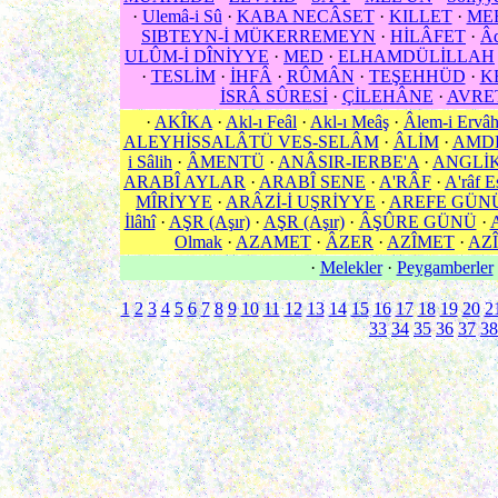
·
Ulemâ-i Sû
·
KABA NECÂSET
·
KILLET
·
ME
SIBTEYN-İ MÜKERREMEYN
·
HİLÂFET
·
Âd
ULÛM-İ DÎNİYYE
·
MED
·
ELHAMDÜLİLLAH
·
TESLİM
·
İHFÂ
·
RÛMÂN
·
TEŞEHHÜD
·
K
İSRÂ SÛRESİ
·
ÇİLEHÂNE
·
AVRE
·
AKÎKA
·
Akl-ı Feâl
·
Akl-ı Meâş
·
Âlem-i Ervâ
ALEYHİSSALÂTÜ VES-SELÂM
·
ÂLİM
·
AMD
i Sâlih
·
ÂMENTÜ
·
ANÂSIR-IERBE'A
·
ANGLİ
ARABÎ AYLAR
·
ARABÎ SENE
·
A'RÂF
·
A'râf E
MÎRİYYE
·
ARÂZİ-İ UŞRİYYE
·
AREFE GÜN
İlâhî
·
AŞR (Aşır)
·
AŞR (Aşır)
·
ÂŞÛRE GÜNÜ
·
Olmak
·
AZAMET
·
ÂZER
·
AZÎMET
·
AZÎ
·
Melekler
·
Peygamberler
1
2
3
4
5
6
7
8
9
10
11
12
13
14
15
16
17
18
19
20
2
33
34
35
36
37
38