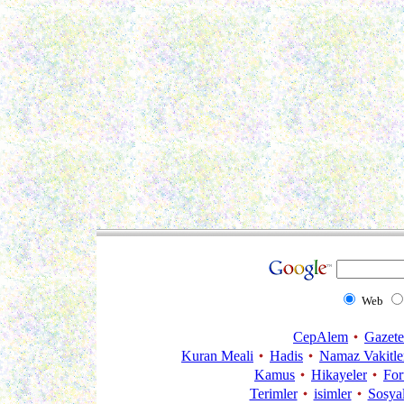
Web
CepAlem
Gazete
Kuran Meali
Hadis
Namaz Vakitle
Kamus
Hikayeler
Fo
Terimler
isimler
Sosya