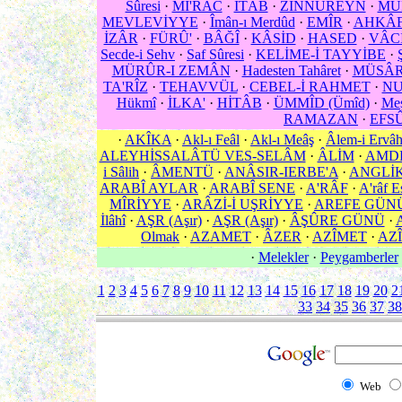
Sûresi
·
Mİ'RÂC
·
İTÂB
·
ZİNNÛREYN
·
MU
MEVLEVİYYE
·
Îmân-ı Merdûd
·
EMÎR
·
AHKÂF
İZÂR
·
FÜRÛ'
·
BÂĞÎ
·
KÂSİD
·
HASED
·
VÂCİ
Secde-i Sehv
·
Saf Sûresi
·
KELİME-İ TAYYİBE
·
MÜRÛR-I ZEMÂN
·
Hadesten Tahâret
·
MÜSÂR
TA'RÎZ
·
TEHAVVÜL
·
CEBEL-İ RAHMET
·
N
Hükmî
·
İLKA'
·
HİTÂB
·
ÜMMÎD (Ümîd)
·
Meş
RAMAZAN
·
EFS
·
AKÎKA
·
Akl-ı Feâl
·
Akl-ı Meâş
·
Âlem-i Ervâ
ALEYHİSSALÂTÜ VES-SELÂM
·
ÂLİM
·
AMD
i Sâlih
·
ÂMENTÜ
·
ANÂSIR-IERBE'A
·
ANGLİ
ARABÎ AYLAR
·
ARABÎ SENE
·
A'RÂF
·
A'râf E
MÎRİYYE
·
ARÂZİ-İ UŞRİYYE
·
AREFE GÜN
İlâhî
·
AŞR (Aşır)
·
AŞR (Aşır)
·
ÂŞÛRE GÜNÜ
·
Olmak
·
AZAMET
·
ÂZER
·
AZÎMET
·
AZÎ
·
Melekler
·
Peygamberler
1
2
3
4
5
6
7
8
9
10
11
12
13
14
15
16
17
18
19
20
2
33
34
35
36
37
38
Web