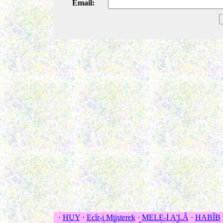
Email:
·
HUY
·
Ecîr-i Müşterek
·
MELE-İ A'LÂ
·
HABÎB