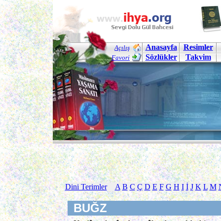
Anasayfa
Resimler
Açılış
Sözlükler
Takvim
Favori
Dini Terimler
A
B
C
Ç
D
E
F
G
H
I
İ
J
K
L
M
BUĞZ