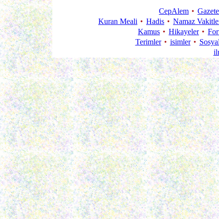
CepAlem
Gazete
Kuran Meali
Hadis
Namaz Vakitle
Kamus
Hikayeler
Fo
Terimler
isimler
Sosya
i