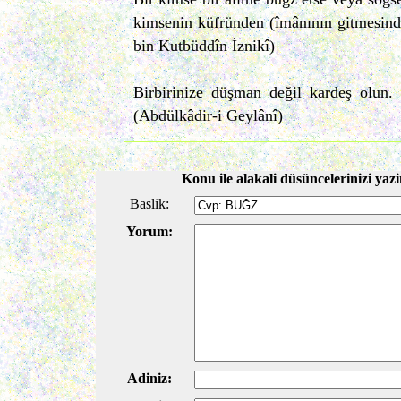
kimsenin küfründen (îmânının gitmesin
bin Kutbüddîn İznikî)
Birbirinize düşman değil kardeş olun. 
(Abdülkâdir-i Geylânî)
Konu ile alakali düsüncelerinizi yazi
Baslik:
Yorum:
Adiniz: