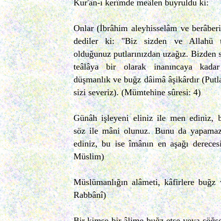
Kur'ân-ı kerîmde meâlen buyruldu ki:
Onlar (İbrâhim aleyhisselâm ve berâberi
dediler ki: "Biz sizden ve Allahü 
olduğunuz putlarınızdan uzağız. Bizden 
teâlâya bir olarak inanıncaya kadar
düşmanlık ve buğz dâimâ âşikârdır (Putla
sizi severiz). (Mümtehine sûresi: 4)
Günâh işleyeni eliniz ile men ediniz, 
söz ile mâni olunuz. Bunu da yapamaz 
ediniz, bu ise îmânın en aşağı derecesid
Müslim)
Müslümanlığın alâmeti, kâfirlere buğz 
Rabbânî)
Bir kimse bir âlime buğz etse veya söğse