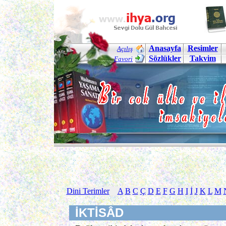
Anasayfa
Resimler
Açılış
Sözlükler
Takvim
Favori
Dini Terimler
A
B
C
Ç
D
E
F
G
H
I
İ
J
K
L
M
İKTİSÂD