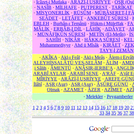
·
İcâzet-i Mutlaka
·
ARÂZİ-İ UŞRİYYE
·
ÖŞR (Öşür
·
NASÎB
·
MİLHAFE
·
PUTPEREST
·
TARÎKAT
·
MİSYONERLİK
·
RÜSÛM
·
MÜBÂŞERET-İ F
SEÂDET
·
LETÂFET
·
ANKEBÛT SÛRESİ
·
EBLEH
·
Burhân-ı Temânü
·
Hükm-i Müleffak
·
FA
MÂLİK
·
ERBÂB-I DİL
·
LÂHİK
·
ADÂVET
·
AR
·
MÜNÂFİKÛN SÛRESİ
·
METÎN (El-Metîn)
·
İ
SAHÎH
·
NİKÂR
·
HÂKKA SÛRESİ
·
KEL
Muhammediyye
·
Ahd ü Mîsâk
·
KIRÂET
·
ZEK
TAYY-İ ZEMÂN
·
AKÎKA
·
Akl-ı Feâl
·
Akl-ı Meâş
·
Âlem-i Ervâ
ALEYHİSSALÂTÜ VES-SELÂM
·
ÂLİM
·
AMD
i Sâlih
·
ÂMENTÜ
·
ANÂSIR-IERBE'A
·
ANGLİ
ARABÎ AYLAR
·
ARABÎ SENE
·
A'RÂF
·
A'râf E
MÎRİYYE
·
ARÂZİ-İ UŞRİYYE
·
AREFE GÜN
İlâhî
·
AŞR (Aşır)
·
AŞR (Aşır)
·
ÂŞÛRE GÜNÜ
·
Olmak
·
AZAMET
·
ÂZER
·
AZÎMET
·
AZÎ
·
Melekler
·
Peygamberler
1
2
3
4
5
6
7
8
9
10
11
12
13
14
15
16
17
18
19
20
2
33
34
35
36
37
38