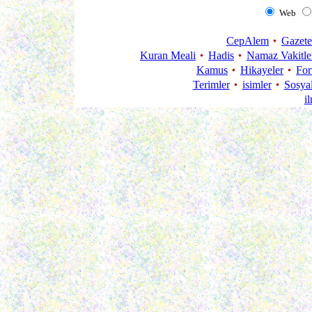
Web
CepAlem
Gazete
Kuran Meali
Hadis
Namaz Vakitle
Kamus
Hikayeler
Fo
Terimler
isimler
Sosya
i