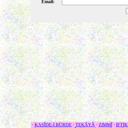
Email:
·
KASÎDE-İ BÜRDE
·
TEKÂYÂ
·
ZIMMÎ
·
İFTİ