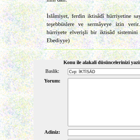
İslâmiyet, ferdin iktisâdî hürriyetine sa
teşebbüslere ve sermâyeye izin verir.
hürriyete elverişli bir iktisâd sistemin
Ebediyye)
Konu ile alakali düsüncelerinizi yazi
Baslik:
Yorum:
Adiniz: