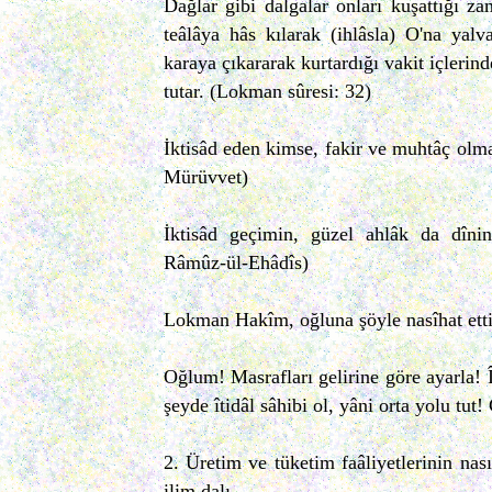
Dağlar gibi dalgalar onları kuşattığı 
teâlâya hâs kılarak (ihlâsla) O'na yalva
karaya çıkararak kurtardığı vakit içlerin
tutar. (Lokman sûresi: 32)
İktisâd eden kimse, fakir ve muhtâç olmaz
Mürüvvet)
İktisâd geçimin, güzel ahlâk da dînin 
Râmûz-ül-Ehâdîs)
Lokman Hakîm, oğluna şöyle nasîhat etti
Oğlum! Masrafları gelirine göre ayarla! Î
şeyde îtidâl sâhibi ol, yâni orta yolu tut!
2. Üretim ve tüketim faâliyetlerinin nas
ilim dalı.