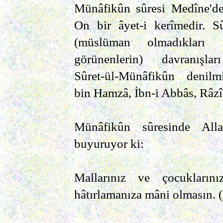
Münâfikûn sûresi Medîne'de 
On bir âyet-i kerîmedir. S
(müslüman olmadıkları
görünenlerin) davranışları
Sûret-ül-Münâfikûn denil
bin Hamzâ, İbn-i Abbâs, Râzî
Münâfikûn sûresinde All
buyuruyor ki:
Mallarınız ve çocuklarını
hâtırlamanıza mâni olmasın. (