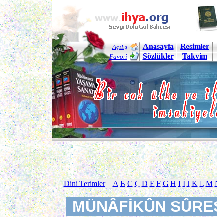
Anasayfa
Resimler
Açılış
Sözlükler
Takvim
Favori
Dini Terimler
A
B
C
Ç
D
E
F
G
H
I
İ
J
K
L
M
MÜNÂFİKÛN SÛRE