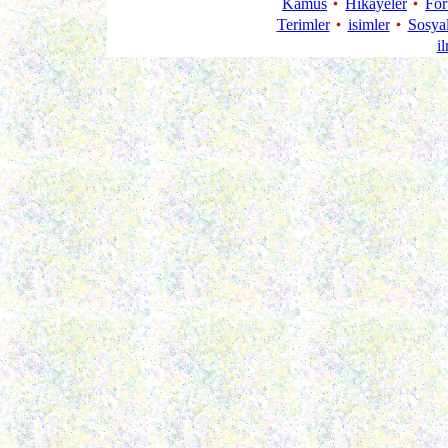
Kamus
Hikayeler
Fo
Terimler
isimler
Sosya
i