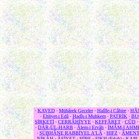
·
KAVED
·
Mübârek Geceler
·
Halîfe-i Câbire
·
HÂN
·
Ehliyet-i Edâ
·
Hadîs-i Muhkem
·
PATRİK
·
BU
ŞİRKETİ
·
CERRÂHİYYE
·
KEFFÂRET
·
CÛD
·
DÂR-ÜL-HARB
·
Âlem-i Ervâh
·
İMÂM-I AHM
·
SÜBHÂNE RABBİYEL A'LÂ
·
HIFZ
·
ÂMEN
NİKÂH
·
ÂFİYET
·
HİBE
·
FIKH (Fıkıh)
·
KAPL