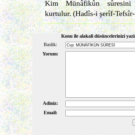
Kim Münâfikûn sûresini 
kurtulur. (Hadîs-i şerîf-Tefsîr
Konu ile alakali düsüncelerinizi yazi
Baslik:
Yorum:
Adiniz:
Email: