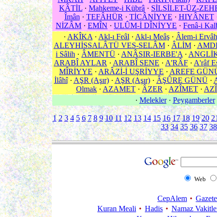
KÂTİL
·
Mahkeme-i Kübrâ
·
SİLSİLET-ÜZ-ZEH
Îmân
·
TEFÂHÜR
·
TİCÂNİYYE
·
HIYÂNET
NİZÂM
·
EMÎN
·
ULÛM-İ DÎNİYYE
·
Fenâ-i Kal
·
AKÎKA
·
Akl-ı Feâl
·
Akl-ı Meâş
·
Âlem-i Ervâ
ALEYHİSSALÂTÜ VES-SELÂM
·
ÂLİM
·
AMD
i Sâlih
·
ÂMENTÜ
·
ANÂSIR-IERBE'A
·
ANGLİ
ARABÎ AYLAR
·
ARABÎ SENE
·
A'RÂF
·
A'râf E
MÎRİYYE
·
ARÂZİ-İ UŞRİYYE
·
AREFE GÜN
İlâhî
·
AŞR (Aşır)
·
AŞR (Aşır)
·
ÂŞÛRE GÜNÜ
·
Olmak
·
AZAMET
·
ÂZER
·
AZÎMET
·
AZÎ
·
Melekler
·
Peygamberler
1
2
3
4
5
6
7
8
9
10
11
12
13
14
15
16
17
18
19
20
2
33
34
35
36
37
38
Web
CepAlem
Gazete
Kuran Meali
Hadis
Namaz Vakitle