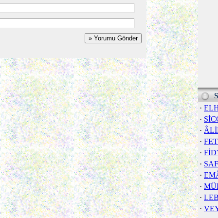
S
·
EL
·
SİC
·
ÂL
·
FE
·
FİD
·
SA
·
EM
·
MÜ
·
LE
·
VE