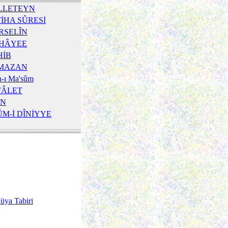
LLETEYN
İHA SÛRESİ
RSELÎN
HÂYEE
HİB
MAZAN
n-ı Ma'sûm
FÂLET
ÎN
M-İ DÎNİYYE
üya Tabiri