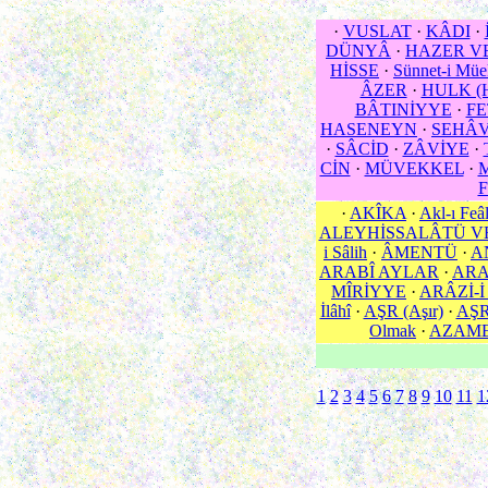
·
VUSLAT
·
KÂDI
·
DÜNYÂ
·
HAZER V
HİSSE
·
Sünnet-i Mü
ÂZER
·
HULK (H
BÂTINİYYE
·
F
HASENEYN
·
SEHÂ
·
SÂCİD
·
ZÂVİYE
·
CİN
·
MÜVEKKEL
·
F
·
AKÎKA
·
Akl-ı Feâ
ALEYHİSSALÂTÜ V
i Sâlih
·
ÂMENTÜ
·
A
ARABÎ AYLAR
·
ARA
MÎRİYYE
·
ARÂZİ-İ
İlâhî
·
AŞR (Aşır)
·
AŞR 
Olmak
·
AZAM
1
2
3
4
5
6
7
8
9
10
11
1