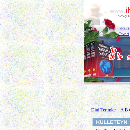
Açılış
Favori
Dini Terimler
A
B
KULLETEYN