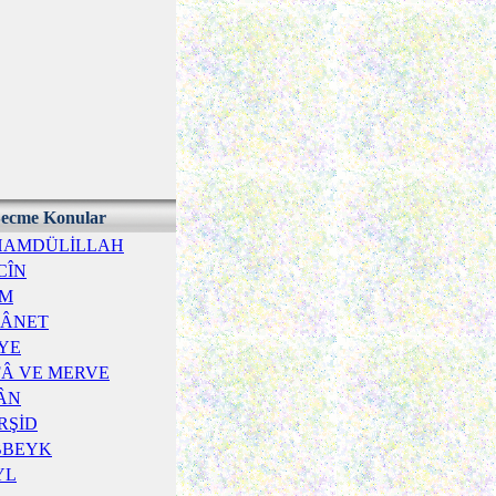
ecme Konular
HAMDÜLİLLAH
CÎN
İM
TÂNET
YE
FÂ VE MERVE
ÂN
RŞİD
BBEYK
YL