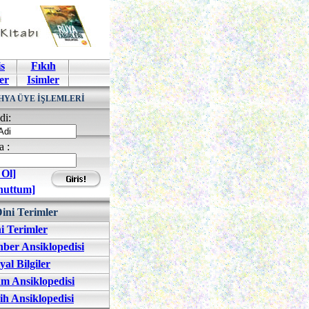
s
Fıkıh
er
Isimler
HYA ÜYE İŞLEMLERİ
di:
a :
 Ol]
nuttum]
ini Terimler
i Terimler
ber Ansiklopedisi
yal Bilgiler
am Ansiklopedisi
ih Ansiklopedisi