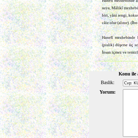
Hanefî mezhebinde ak
suya, Mâlikî mezhebin
biri, yâni rengi, kok
câiz olur (alınır). (İb
Hanefî mezhebinde k
(pislik) düşerse üç s
İnsan içmez ve temizl
Konu ile 
Baslik:
Yorum: