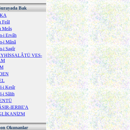
Burayada Bak
ÎKA
ı Feâl
ı Meâş
-i Ervâh
m-i Mânâ
-i Sagîr
YHİSSALÂTÜ VES-
ÂM
İM
DEN
EL
-i Kesîr
-i Sâlih
ENTÜ
SIR-IERBE'A
GLİKANİZM
Son Okunanlar