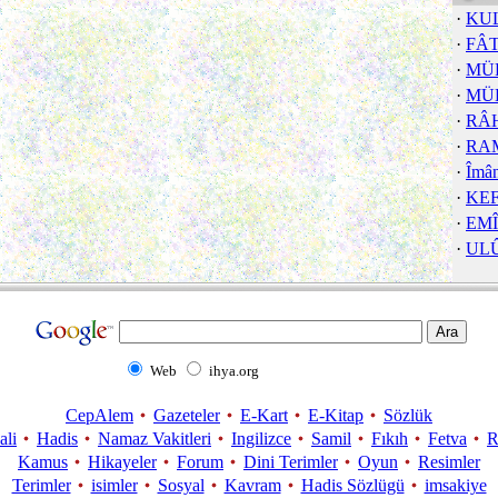
·
KU
·
FÂT
·
MÜ
·
MÜ
·
RÂ
·
RA
·
Îmâ
·
KE
·
EM
·
ULÛ
Web
ihya.org
CepAlem
Gazeteler
E-Kart
E-Kitap
Sözlük
ali
Hadis
Namaz Vakitleri
Ingilizce
Samil
Fıkıh
Fetva
R
Kamus
Hikayeler
Forum
Dini Terimler
Oyun
Resimler
Terimler
isimler
Sosyal
Kavram
Hadis Sözlügü
imsakiye