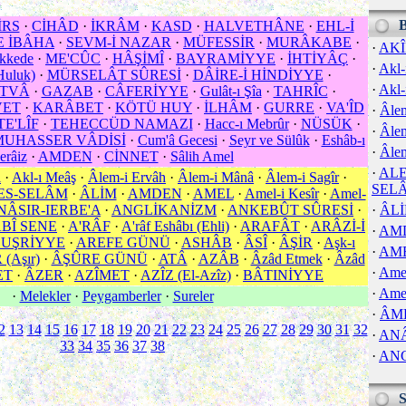
İRS
·
CİHÂD
·
İKRÂM
·
KASD
·
HALVETHÂNE
·
EHL-İ
E İBÂHA
·
SEVM-İ NAZAR
·
MÜFESSİR
·
MURÂKABE
·
·
AK
ekkede
·
ME'CÛC
·
HÂŞİMÎ
·
BAYRAMİYYE
·
İHTİYÂÇ
·
·
Akl-
uluk)
·
MÜRSELÂT SÛRESİ
·
DÂİRE-İ HİNDİYYE
·
·
Akl-
ETVÂ
·
GAZAB
·
CÂFERİYYE
·
Gulât-ı Şîa
·
TAHRÎC
·
VET
·
KARÂBET
·
KÖTÜ HUY
·
İLHÂM
·
GURRE
·
VA'ÎD
·
Âlem
TE'LÎF
·
TEHECCÜD NAMAZI
·
Hacc-ı Mebrûr
·
NÜSÜK
·
·
Âle
MUHASSER VÂDİSİ
·
Cum'â Gecesi
·
Seyr ve Sülûk
·
Eshâb-ı
·
Âlem
erâiz
·
AMDEN
·
CİNNET
·
Sâlih Amel
·
ALE
l
·
Akl-ı Meâş
·
Âlem-i Ervâh
·
Âlem-i Mânâ
·
Âlem-i Sagîr
·
SEL
ES-SELÂM
·
ÂLİM
·
AMDEN
·
AMEL
·
Amel-i Kesîr
·
Amel-
NÂSIR-IERBE'A
·
ANGLİKANİZM
·
ANKEBÛT SÛRESİ
·
·
ÂL
BÎ SENE
·
A'RÂF
·
A'râf Eshâbı (Ehli)
·
ARAFÂT
·
ARÂZİ-İ
·
AM
 UŞRİYYE
·
AREFE GÜNÜ
·
ASHÂB
·
ÂSÎ
·
ÂŞİR
·
Aşk-ı
·
AM
(Aşır)
·
ÂŞÛRE GÜNÜ
·
ATÂ
·
AZÂB
·
Âzâd Etmek
·
Âzâd
·
Amel
ET
·
ÂZER
·
AZÎMET
·
AZÎZ (El-Azîz)
·
BÂTINİYYE
·
Amel
·
Melekler
·
Peygamberler
·
Sureler
·
ÂM
2
13
14
15
16
17
18
19
20
21
22
23
24
25
26
27
28
29
30
31
32
·
ANÂ
33
34
35
36
37
38
·
AN