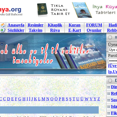
Anasayfa
Resimler
Kitaplik
Kuran
FORUM
Hadi
Sözlükler
Takvim
Rüya
E-Kart
Oyunlar
Rehb
I
Üyea
Parol
[Üye
[p.U
D
::
Din
::
Reh
C
Ç
D
E
F
G
H
I
İ
J
K
L
M
N
O
Ö
P
R
S
Ş
T
U
Ü
W
V
Y
Z
::
Sos
::
Isl
::
Fik