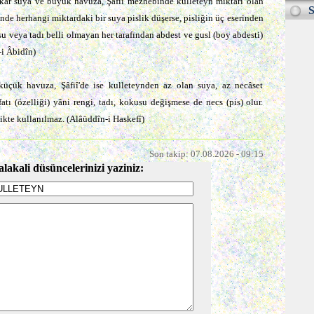
ar suya ve büyük havuza, Şâfiî mezhebinde kulleteyn miktârı olan
S
de herhangi miktardaki bir suya pislik düşerse, pisliğin üç eserinden
usu veya tadı belli olmayan her tarafından abdest ve gusl (boy abdesti)
n-i Âbidîn)
üçük havuza, Şâfiî'de ise kulleteynden az olan suya, az necâset
ıfatı (özelliği) yâni rengi, tadı, kokusu değişmese de necs (pis) olur.
ikte kullanılmaz. (Alâüddîn-i Haskefî)
Son takip: 07.08.2026 - 09:15
alakali düsüncelerinizi yaziniz: