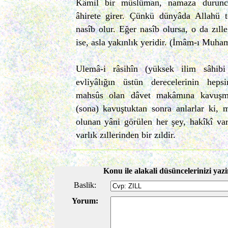
Kâmil bir müslüman, namaza durunca
âhirete girer. Çünkü dünyâda Allahü 
nasîb olur. Eğer nasîb olursa, o da zılle
ise, asla yakınlık yeridir. (İmâm-ı Mu
Ulemâ-i râsihîn (yüksek ilim sâhibi 
evliyâlığın üstün derecelerinin heps
mahsûs olan dâvet makâmına kavuşmuş
(sona) kavuştuktan sonra anlarlar ki, 
olunan yâni görülen her şey, hakîkî var
varlık zıllerinden bir zıldir.
Konu ile alakali düsüncelerinizi yazi
Baslik:
Yorum: