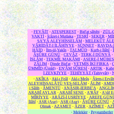
·
FEVÂİT
·
ATEŞPEREST
·
Bid'at sâhibi
·
ZÜL-
VAKTİ
·
İcâzet-i Mutlaka
·
TEŞRÎ
·
SEKER
·
Mİ
ŞA'YÂ ALEYHİSSELÂM
·
MELEKÛT ÂLE
VÂRİDÂT-I İLÂHİYYE
·
SÜNNET
·
RAVDA-
HÂİD
·
İlm-ül-Yakîn
·
TALMÛD
·
Kurb-i İlâhî
·
ÂŞÛRE GÜNÜ
·
CEVÂZ
·
TERK-İ DÜNYÂ
·
İSLÂM
·
TEKMÎL MAKÂMI
·
AŞERE-İ MÜBE
ZÂLİM
·
Dinde Bid'at
·
YETMİŞ İKİ FIRKA
·
ÜMMÎD (Ümîd)
·
EN'ÂM SÛRESİ
·
ARTIK
·
Kabr
İ ZEVKİYYE
·
TEHİYYÂT (Tahiyyât)
·
N
·
AKÎKA
·
Akl-ı Feâl
·
Akl-ı Meâş
·
Âlem-i Ervâ
ALEYHİSSALÂTÜ VES-SELÂM
·
ÂLİM
·
AMD
i Sâlih
·
ÂMENTÜ
·
ANÂSIR-IERBE'A
·
ANGLİ
ARABÎ AYLAR
·
ARABÎ SENE
·
A'RÂF
·
A'râf E
MÎRİYYE
·
ARÂZİ-İ UŞRİYYE
·
AREFE GÜN
İlâhî
·
AŞR (Aşır)
·
AŞR (Aşır)
·
ÂŞÛRE GÜNÜ
·
Olmak
·
AZAMET
·
ÂZER
·
AZÎMET
·
AZÎ
·
Melekler
·
Peygamberler