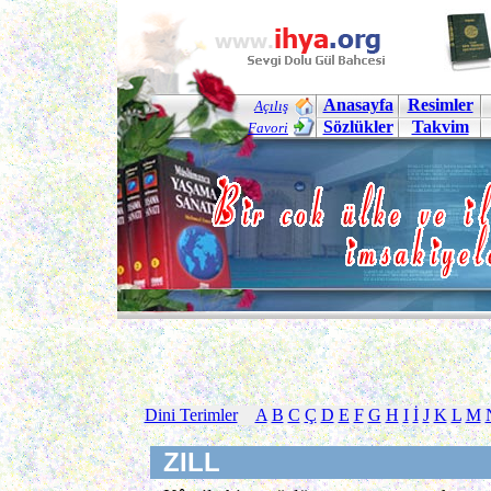
Anasayfa
Resimler
Açılış
Sözlükler
Takvim
Favori
Dini Terimler
A
B
C
Ç
D
E
F
G
H
I
İ
J
K
L
M
ZILL