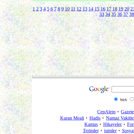
1
2
3
4
5
6
7
8
9
10
11
12
13
14
15
16
17
18
19
20
2
33
34
35
36
37
38
Web
CepAlem
Gazete
Kuran Meali
Hadis
Namaz Vakitle
Kamus
Hikayeler
Fo
Terimler
isimler
Sosya