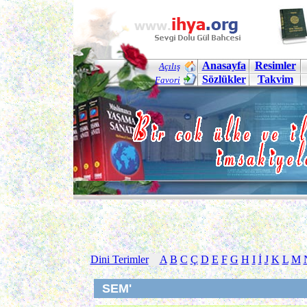
Anasayfa
Resimler
Açılış
Sözlükler
Takvim
Favori
Dini Terimler
A
B
C
Ç
D
E
F
G
H
I
İ
J
K
L
M
SEM'