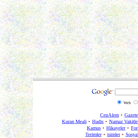
Web
CepAlem
Gazete
Kuran Meali
Hadis
Namaz Vakitle
Kamus
Hikayeler
Fo
Terimler
isimler
Sosya