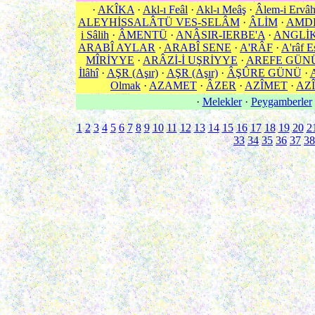
·
AKÎKA
·
Akl-ı Feâl
·
Akl-ı Meâş
·
Âlem-i Ervâ
ALEYHİSSALÂTÜ VES-SELÂM
·
ÂLİM
·
AMD
i Sâlih
·
ÂMENTÜ
·
ANÂSIR-IERBE'A
·
ANGLİ
ARABÎ AYLAR
·
ARABÎ SENE
·
A'RÂF
·
A'râf E
MÎRİYYE
·
ARÂZİ-İ UŞRİYYE
·
AREFE GÜN
İlâhî
·
AŞR (Aşır)
·
AŞR (Aşır)
·
ÂŞÛRE GÜNÜ
·
Olmak
·
AZAMET
·
ÂZER
·
AZÎMET
·
AZÎ
·
Melekler
·
Peygamberler
1
2
3
4
5
6
7
8
9
10
11
12
13
14
15
16
17
18
19
20
2
33
34
35
36
37
38