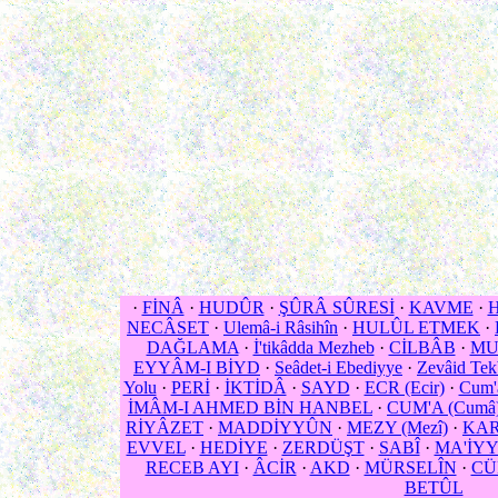
·
FİNÂ
·
HUDÛR
·
ŞÛRÂ SÛRESİ
·
KAVME
·
H
NECÂSET
·
Ulemâ-i Râsihîn
·
HULÛL ETMEK
·
DAĞLAMA
·
İ'tikâdda Mezheb
·
CİLBÂB
·
MUD
EYYÂM-I BİYD
·
Seâdet-i Ebediyye
·
Zevâid Tekb
Yolu
·
PERİ
·
İKTİDÂ
·
SAYD
·
ECR (Ecir)
·
Cum'â
İMÂM-I AHMED BİN HANBEL
·
CUM'A (Cumâ
RİYÂZET
·
MADDİYYÛN
·
MEZY (Mezî)
·
KA
EVVEL
·
HEDİYE
·
ZERDÜŞT
·
SABÎ
·
MA'İY
RECEB AYI
·
ÂCİR
·
AKD
·
MÜRSELÎN
·
CÜ
BETÛL